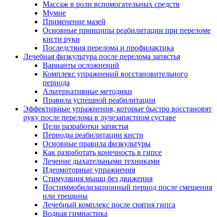
Массаж в роли вспомогательных средств
Мумие
Применение мазей
Основные принципы реабилитации при переломе
кисти руки
Последствия перелома и профилактика
Лечебная физкультура после перелома запястья
Варианты осложнений
Комплекс упражнений восстановительного
периода
Альтернативные методики
Правила успешной реабилитации
Эффективные упражнения, которые быстро восстановят
руку после перелома в лучезапястном суставе
Цели разработки запястья
Периоды реабилитации кисти
Основные правила физкультуры
Как разработать конечность в гипсе
Лечение дыхательными техниками
Идеомоторные упражнения
Стимуляция мышц без движения
Постиммобилизационный период после смещения
или трещины
Лечебный комплекс после снятия гипса
Водная гимнастика