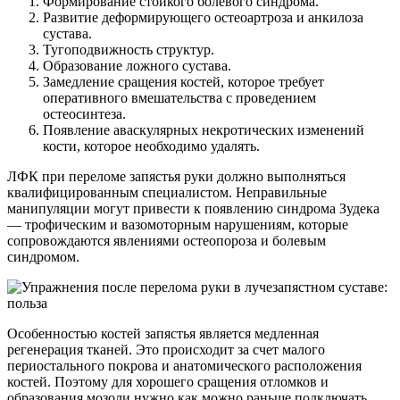
Формирование стойкого болевого синдрома.
Развитие деформирующего остеоартроза и анкилоза
сустава.
Тугоподвижность структур.
Образование ложного сустава.
Замедление сращения костей, которое требует
оперативного вмешательства с проведением
остеосинтеза.
Появление аваскулярных некротических изменений
кости, которое необходимо удалять.
ЛФК при переломе запястья руки должно выполняться
квалифицированным специалистом. Неправильные
манипуляции могут привести к появлению синдрома Зудека
— трофическим и вазомоторным нарушениям, которые
сопровождаются явлениями остеопороза и болевым
синдромом.
Особенностью костей запястья является медленная
регенерация тканей. Это происходит за счет малого
периостального покрова и анатомического расположения
костей. Поэтому для хорошего сращения отломков и
образования мозоли нужно как можно раньше подключать