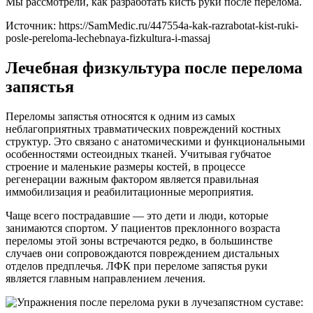
Мы рассмотрели, как разработать кисть руки после перелома.
Источник:
https://SamMedic.ru/447554a-kak-razrabotat-kist-ruki-
posle-pereloma-lechebnaya-fizkultura-i-massaj
Лечебная физкультура после перелома
запястья
Переломы запястья относятся к одним из самых
неблагоприятных травматических повреждений костных
структур. Это связано с анатомическими и функциональными
особенностями остеоидных тканей. Учитывая губчатое
строение и маленькие размеры костей, в процессе
регенерации важным фактором является правильная
иммобилизация и реабилитационные мероприятия.
Чаще всего пострадавшие — это дети и люди, которые
занимаются спортом. У пациентов преклонного возраста
переломы этой зоны встречаются редко, в большинстве
случаев они сопровождаются повреждением дистальных
отделов предплечья. ЛФК при переломе запястья руки
является главным направлением лечения.