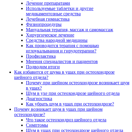
Лечение препаратами
Используемые таблетки и другие
медикаментозные средства
Лечебная гимнастика
Физиопроцедуры
Мануальная терапия, массаж и самомассаж
Хирургическое лечение
Средства народной медицины
Как проводится терапия с помощью
иглоукалывания и гирудотерапии?
Профилактика
Мнения специалистов и пациентов
Подводим итоги
Как избавится от шума в ушах при остеохондрозе
шейного отдела?
Почему при шейном остеохондрозе возникает шум
в ушах?
Шум в ухе при остеохондрозе шейного отдела
Диагностика
Как убрать шум в ушах при остеохондрозе?
Почему возникает шум в ушах при шейном
остеохондрозе?
Что такое остеохондроз шейного отдела
Симптомы
Шум в ушах при остеохондрозе шейного отдела