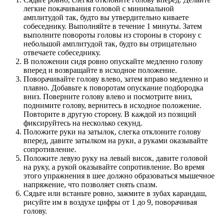
легкие покачивания головой с минимальной
амплитудой так, будто вы утвердительно киваете
собеседнику. Выполняйте в течение 1 минуты. Затем
выполните повороты головы из стороны в сторону с
небольшой амплитудой так, будто вы отрицательно
отвечаете собеседнику.
В положении сидя ровно опускайте медленно голову
вперед и возвращайте в исходное положение.
Поворачивайте голову влево, затем вправо медленно и
плавно. Добавьте к поворотам опускание подбородка
вниз. Поверните голову влево и посмотрите вниз,
поднимите голову, вернитесь в исходное положение.
Повторите в другую сторону. В каждой из позиций
фиксируйтесь на несколько секунд.
Положите руки на затылок, слегка отклоните голову
вперед, давите затылком на руки, а руками оказывайте
сопротивление.
Положите левую руку на левый висок, давите головой
на руку, а рукой оказывайте сопротивление. Во время
этого упражнения в шее должно образоваться мышечное
напряжение, что позволяет снять спазм.
Сядьте или встаньте ровно, зажмите в зубах карандаш,
рисуйте им в воздухе цифры от 1 до 9, поворачивая
голову.