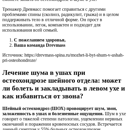
Тренажер Древмасс помогает справиться с другими
проблемами спины (сколиоз, радикулит, грыжа) и в целом
поддерживать тело в отличной форме. Он прост в
использовании, легок, компактен и подходит для
использования всей семьей.
С пожеланием здоровья,
Ваша команда Drevmass
Источник:
https://drevmass-spina.ru/mozhet-li-byt-shum-v-ushah-
pri-osteohondroze/
Лечение шума в ушах при
остеохондрозе шейного отдела: может
ли болеть и закладывать в левом ухе и
как избавиться от звона?
Шейный остеохондроз (ШОХ) провоцирует шум, звон,
заложенность в ушах и болезненные ощущения.
Шум в ухе
говорит о тяжелой степени патологии, ущемлении нервных
окончаний и поражении кровеносных сосудов. Встречается
данный симптом у 55% больных остеохондрозом.