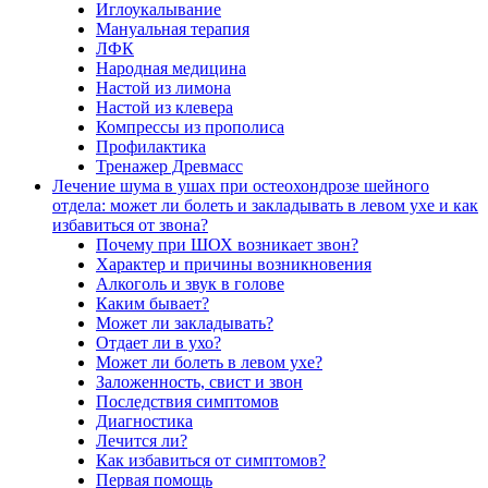
Иглоукалывание
Мануальная терапия
ЛФК
Народная медицина
Настой из лимона
Настой из клевера
Компрессы из прополиса
Профилактика
Тренажер Древмасс
Лечение шума в ушах при остеохондрозе шейного
отдела: может ли болеть и закладывать в левом ухе и как
избавиться от звона?
Почему при ШОХ возникает звон?
Характер и причины возникновения
Алкоголь и звук в голове
Каким бывает?
Может ли закладывать?
Отдает ли в ухо?
Может ли болеть в левом ухе?
Заложенность, свист и звон
Последствия симптомов
Диагностика
Лечится ли?
Как избавиться от симптомов?
Первая помощь