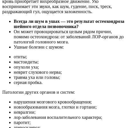
кровь приобретает вихреобразное движение. Ухо
воспринимает эти звуки, как шум, гудение, писк, треск,
раздражающий гул, ощущается заложенность.
Всегда ли шум в ушах — это результат остеохондроза
шейного отдела позвоночника?
Он может провоцироваться целым рядом причин,
помимо остеохондроза: от заболеваний ЛОР-органов до
патологий головного мозга.
Ушные болезни с шумом:
отиты;
мастоидиты;
опухоли уха;
неврит слухового нерва;
травма уха или головы;
серная пробка.
Патологии других органов и систем:
нарушения мозгового кровообращения;
новообразования мозга, глотки и гортани;
невралгии;
лор-заболевания воспалительного характера;
паротит;
атеросклероз;