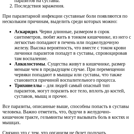
паразитов на суставы.
Последствия заражения.
При паразитарной инфекции суставные боли появляются по
нескольким причинам, выделить среди которых можно:
Аскаридоз
. Черви длинные, размером в сорок
сантиметров, любят жить в тонком кишечнике, из него с
легкостью попадают в печень или поджелудочную
железу. Высока вероятность, что вместе с током крови
личинки паразитов попадут в суставы, спровоцировав
там воспаление.
Анкилостомы
. Существа живут в кишечнике, размер
меньше чем в предыдущем случае. При перемещении
червяки попадают в мышцы или суставы, что также
становится причиной воспалительного процесса.
Трихинеллы
– для людей самый опасный тип
паразитов, могут поразить все тело, вплоть до костей,
суставов, мышц и прочее.
Все паразиты, описанные выше, способны попасть в суставы
человека. Важно отметить, что, будучи в желудочно-
кишечном тракте, гельминты могут вызывать боль в костях и
мышцах.
Связано это с тем, что организм не будет получать