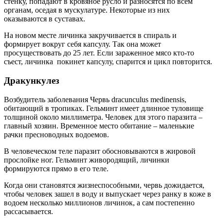
стенку, попадают в кровяное русло и разносятся по всем
органам, оседая в мускулатуре. Некоторые из них
оказываются в суставах.
На новом месте личинка закручивается в спираль и
формирует вокруг себя капсулу. Так она может
просуществовать до 25 лет. Если зараженное мясо кто-то
съест, личинка покинет капсулу, спарится и цикл повторится.
Дракункулез
Возбудитель заболевания Червь dracunculus medinensis,
обитающий в тропиках. Гельминт имеет длинное туловище
толщиной около миллиметра. Человек для этого паразита –
главный хозяин. Временное место обитание – маленькие
рачки пресноводных водоемов.
В человеческом теле паразит обосновываются в жировой
прослойке ног. Гельминт живородящий, личинки
формируются прямо в его теле.
Когда они становятся жизнеспособными, червь дожидается,
чтобы человек зашел в воду и выпускает через ранку в коже в
водоем несколько миллионов личинок, а сам постепенно
рассасывается.