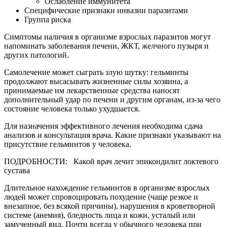
Ослабление иммунитета
Специфические признаки инвазии паразитами
Группа риска
Симптомы наличия в организме взрослых паразитов могут
напоминать заболевания печени, ЖКТ, желчного пузыря и
других патологий.
Самолечение может сыграть злую шутку: гельминты
продолжают высасывать жизненные силы хозяина, а
принимаемые им лекарственные средства наносят
дополнительный удар по печени и другим органам, из-за чего
состояние человека только ухудшается.
Для назначения эффективного лечения необходима сдача
анализов и консультация врача. Какие признаки указывают на
присутствие гельминтов у человека.
ПОДРОБНОСТИ: Какой врач лечит эпикондилит локтевого
сустава
Длительное нахождение гельминтов в организме взрослых
людей может спровоцировать похудение (чаще резкое и
внезапное, без всякой причины), нарушения в кроветворной
системе (анемия), бледность лица и кожи, усталый или
замученный вид. Почти всегда у обычного человека при