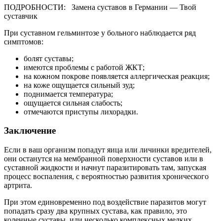
ПОДРОБНОСТИ: Замена суставов в Германии — Твой
суставчик
При суставном гельминтозе у больного наблюдается ряд
симптомов:
болят суставы;
имеются проблемы с работой ЖКТ;
на кожном покрове появляется аллергическая реакция;
на коже ощущается сильный зуд;
поднимается температура;
ощущается сильная слабость;
отмечаются приступы лихорадки.
Заключение
Если в ваш организм попадут яица или личинки вредителей,
они останутся на мембранной поверхности суставов или в
суставной жидкости и начнут паразитировать там, запуская
процесс воспаления, с вероятностью развития хронического
артрита.
При этом единовременно под воздействие паразитов могут
попадать сразу два крупных сустава, как правило, это
коленные суставы, или несколько комплексных мелких