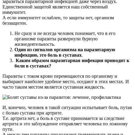
заразиться паразитарной инфекцией даже через воздух.
Единственной защитой является наш собственный
иммунитет.
А если иммунитет ослаблен, то защиты нет, организм
беззащитен.
Не сразу и не всегда человек понимает, что в его
организме паразиты развернули бурную
жизнедеятельность.
Один из сигналов организма на паразитарную
инфекцию, это боль в суставах
.
Каким образом паразитарная инфекция приводит к
боли в суставах?
Паразиты с током крови перемещаются по организму и
выбирают наиболее удобное место, оседают в этих местах. И
часто таким местом является суставная жидкость.
И, конечно, человек в такой ситуации испытывает боль, путая
с болью сустава при артрите.
Т.е. артрита нет, а боль в суставе принимается за следствие
артрита и это заблуждение отправляет человека по ложному
пути.
А между тем паразиты продолжают травмировать ткани и