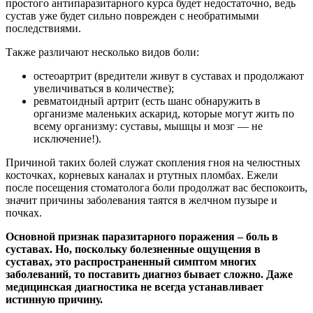
простого антипаразитарного курса будет недостаточно, ведь
сустав уже будет сильно поврежден с необратимыми
последствиями.
Также различают несколько видов боли:
остеоартрит (вредители живут в суставах и продолжают
увеличиваться в количестве);
ревматоидный артрит (есть шанс обнаружить в
организме маленьких аскарид, которые могут жить по
всему организму: суставы, мышцы и мозг — не
исключение!).
Причиной таких болей служат скопления гноя на челюстных
косточках, корневых каналах и ртутных пломбах. Ежели
после посещения стоматолога боли продолжат вас беспокоить,
значит причины заболевания таятся в желчном пузыре и
почках.
Основной признак паразитарного поражения – боль в
суставах. Но, поскольку болезненные ощущения в
суставах, это распространенный симптом многих
заболеваний, то поставить диагноз бывает сложно. Даже
медицинская диагностика не всегда устанавливает
истинную причину.