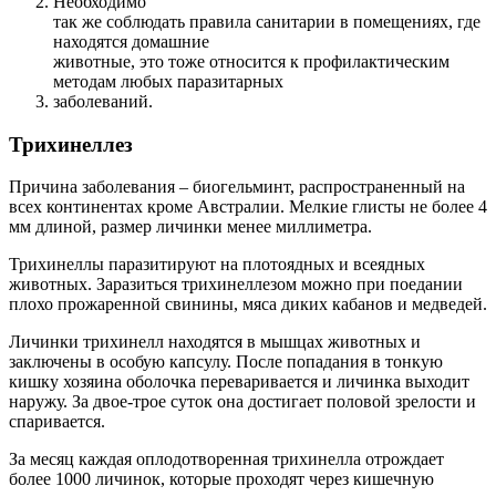
Необходимо
так же соблюдать правила санитарии в помещениях, где
находятся домашние
животные, это тоже относится к профилактическим
методам любых паразитарных
заболеваний.
Трихинеллез
Причина заболевания – биогельминт, распространенный на
всех континентах кроме Австралии. Мелкие глисты не более 4
мм длиной, размер личинки менее миллиметра.
Трихинеллы паразитируют на плотоядных и всеядных
животных. Заразиться трихинеллезом можно при поедании
плохо прожаренной свинины, мяса диких кабанов и медведей.
Личинки трихинелл находятся в мышцах животных и
заключены в особую капсулу. После попадания в тонкую
кишку хозяина оболочка переваривается и личинка выходит
наружу. За двое-трое суток она достигает половой зрелости и
спаривается.
За месяц каждая оплодотворенная трихинелла отрождает
более 1000 личинок, которые проходят через кишечную