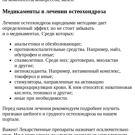
Медикаменты в лечении остеохондроза
Лечение остеохондроза народными методами дает
определенный эффект, но не стоит забывать
и о медикаментах. Среди которых:
анальгетики и обезболивающие;
противовоспалительные средства. Например, найз,
ибупрофен и иные;
спазмолетики. Среди них: дротоверин, миоластан
и другие;
антиоксиданты. Например, витаминный комплекс,
токоферол и иные;
стимуляторы, направленные на активацию
микроциркуляции крови. К ним относятся: никотиновая
кислота, теоникол и другие;
иные при необходимости.
Перед началом лечения рекомендуем подробнее изучить
признаки шейного и грудного остеохондроза на нашем
портале.
Важно! Лекарственные препараты назначает исключительно
врач. Ни в коем случае не следует заниматься самолечением.