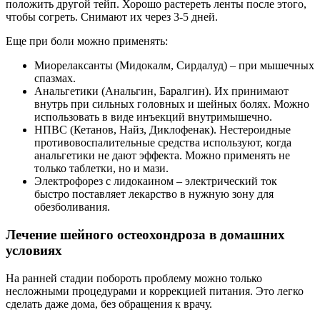
положить другой тейп. Хорошо растереть ленты после этого,
чтобы согреть. Снимают их через 3-5 дней.
Еще при боли можно применять:
Миорелаксанты (Мидокалм, Сирдалуд) – при мышечных
спазмах.
Анальгетики (Анальгин, Баралгин). Их принимают
внутрь при сильных головных и шейных болях. Можно
использовать в виде инъекций внутримышечно.
НПВС (Кетанов, Найз, Диклофенак). Нестероидные
противовоспалительные средства используют, когда
анальгетики не дают эффекта. Можно применять не
только таблетки, но и мази.
Электрофорез с лидокаином – электрический ток
быстро поставляет лекарство в нужную зону для
обезболивания.
Лечение шейного остеохондроза в домашних
условиях
На ранней стадии побороть проблему можно только
несложными процедурами и коррекцией питания. Это легко
сделать даже дома, без обращения к врачу.