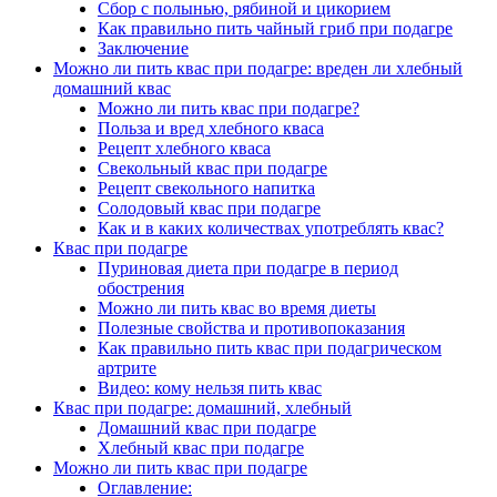
Сбор с полынью, рябиной и цикорием
Как правильно пить чайный гриб при подагре
Заключение
Можно ли пить квас при подагре: вреден ли хлебный
домашний квас
Можно ли пить квас при подагре?
Польза и вред хлебного кваса
Рецепт хлебного кваса
Свекольный квас при подагре
Рецепт свекольного напитка
Солодовый квас при подагре
Как и в каких количествах употреблять квас?
Квас при подагре
Пуриновая диета при подагре в период
обострения
Можно ли пить квас во время диеты
Полезные свойства и противопоказания
Как правильно пить квас при подагрическом
артрите
Видео: кому нельзя пить квас
Квас при подагре: домашний, хлебный
Домашний квас при подагре
Хлебный квас при подагре
Можно ли пить квас при подагре
Оглавление: