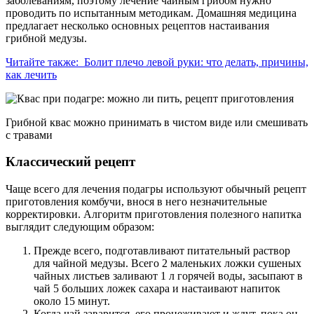
заболеваниям, поэтому лечение чайным грибом нужно
проводить по испытанным методикам. Домашняя медицина
предлагает несколько основных рецептов настаивания
грибной медузы.
Читайте также:
Болит плечо левой руки: что делать, причины,
как лечить
Грибной квас можно принимать в чистом виде или смешивать
с травами
Классический рецепт
Чаще всего для лечения подагры используют обычный рецепт
приготовления комбучи, внося в него незначительные
корректировки. Алгоритм приготовления полезного напитка
выглядит следующим образом:
Прежде всего, подготавливают питательный раствор
для чайной медузы. Всего 2 маленьких ложки сушеных
чайных листьев заливают 1 л горячей воды, засыпают в
чай 5 больших ложек сахара и настаивают напиток
около 15 минут.
Когда чай заварится, его процеживают и ждут, пока он