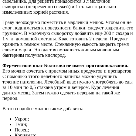
сабельника. Для рецепта понадобится 3 л молочной
сыворотки (непременно свежей) и 1 стакан тщательно
измельченных корней растения.
Траву необходимо поместить в марлевый мешок. Чтобы он не
смог подниматься к поверхности банки, следует закрепить его
грузиком. В молочную сыворотку добавить еще 200 г сахара и
1 ч. л. домашней сметаны. Квас готовить 2 недели. Продукт
хранить в темном месте. Стеклянную емкость закрыть тремя
слоями марли. Это даст возможность живым молочным
бактериям получать кислород.
Ферментный квас Болотова не имеет противопоказаний.
Его можно сочетать с приемом иных продуктов и препаратов.
С помощью этого целебного напитка можно улучшить
течение патологии. Лечебный квас нужно употреблять до еды
за 10 мин по 0,5 стакана утром и вечером. Курс лечения
длится месяц. Затем нужно сделать перерыв на такой же
период.
В это снадобье можно также добавить:
Укроп;
Тмин;
Перец;
Кориандр;