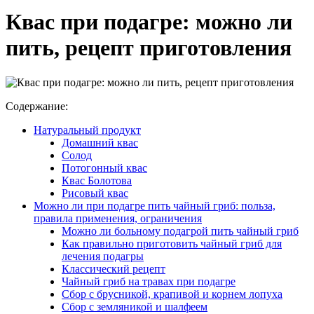
Квас при подагре: можно ли
пить, рецепт приготовления
Содержание:
Натуральный продукт
Домашний квас
Солод
Потогонный квас
Квас Болотова
Рисовый квас
Можно ли при подагре пить чайный гриб: польза,
правила применения, ограничения
Можно ли больному подагрой пить чайный гриб
Как правильно приготовить чайный гриб для
лечения подагры
Классический рецепт
Чайный гриб на травах при подагре
Сбор с брусникой, крапивой и корнем лопуха
Сбор с земляникой и шалфеем