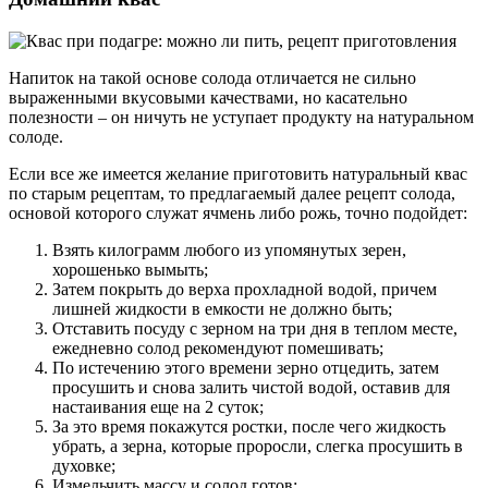
Напиток на такой основе солода отличается не сильно
выраженными вкусовыми качествами, но касательно
полезности – он ничуть не уступает продукту на натуральном
солоде.
Если все же имеется желание приготовить натуральный квас
по старым рецептам, то предлагаемый далее рецепт солода,
основой которого служат ячмень либо рожь, точно подойдет:
Взять килограмм любого из упомянутых зерен,
хорошенько вымыть;
Затем покрыть до верха прохладной водой, причем
лишней жидкости в емкости не должно быть;
Отставить посуду с зерном на три дня в теплом месте,
ежедневно солод рекомендуют помешивать;
По истечению этого времени зерно отцедить, затем
просушить и снова залить чистой водой, оставив для
настаивания еще на 2 суток;
За это время покажутся ростки, после чего жидкость
убрать, а зерна, которые проросли, слегка просушить в
духовке;
Измельчить массу и солод готов;