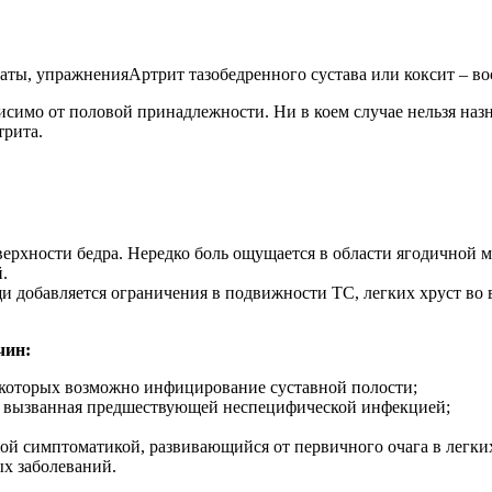
Артрит тазобедренного сустава или коксит – в
симо от половой принадлежности. Ни в коем случае нельзя назн
трита.
оверхности бедра. Нередко боль ощущается в области ягодично
.
 добавляется ограничения в подвижности ТС, легких хруст во 
чин:
которых возможно инфицирование суставной полости;
а, вызванная предшествующей неспецифической инфекцией;
ой симптоматикой, развивающийся от первичного очага в легки
х заболеваний.