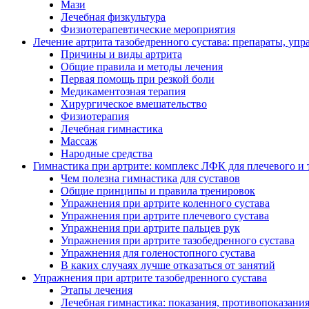
Мази
Лечебная физкультура
Физиотерапевтические мероприятия
Лечение артрита тазобедренного сустава: препараты, уп
Причины и виды артрита
Общие правила и методы лечения
Первая помощь при резкой боли
Медикаментозная терапия
Хирургическое вмешательство
Физиотерапия
Лечебная гимнастика
Массаж
Народные средства
Гимнастика при артрите: комплекс ЛФК для плечевого и 
Чем полезна гимнастика для суставов
Общие принципы и правила тренировок
Упражнения при артрите коленного сустава
Упражнения при артрите плечевого сустава
Упражнения при артрите пальцев рук
Упражнения при артрите тазобедренного сустава
Упражнения для голеностопного сустава
В каких случаях лучше отказаться от занятий
Упражнения при артрите тазобедренного сустава
Этапы лечения
Лечебная гимнастика: показания, противопоказани