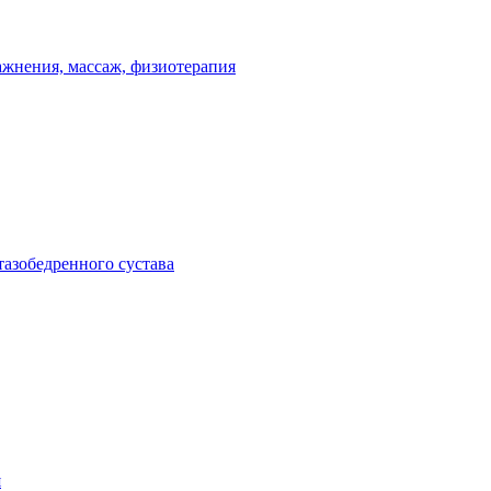
ражнения, массаж, физиотерапия
тазобедренного сустава
я