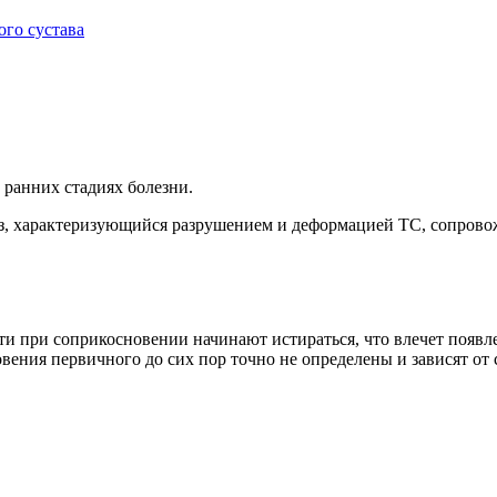
го сустава
 ранних стадиях болезни.
троз, характеризующийся разрушением и деформацией ТС, сопро
ти при соприкосновении начинают истираться, что влечет появ
ния первичного до сих пор точно не определены и зависят от с