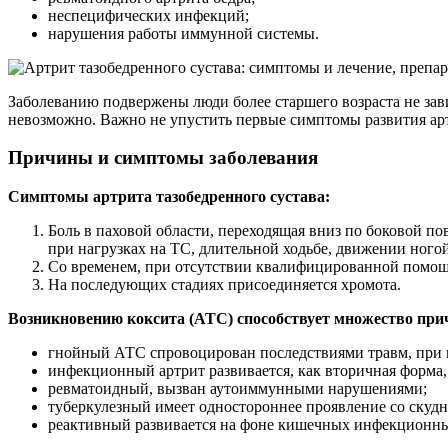
неспецифических инфекций;
нарушения работы иммунной системы.
Заболеванию подвержены люди более старшего возраста не зави
невозможно. Важно не упустить первые симптомы развития ар
Причины и симптомы заболевания
Симптомы артрита тазобедренного сустава:
Боль в паховой области, переходящая вниз по боковой п
при нагрузках на ТС, длительной ходьбе, движении ногой
Со временем, при отсутствии квалифицированной помощи
На последующих стадиях присоединяется хромота.
Возникновению коксита (АТС) способствует множество при
гнойный АТС спровоцирован последствиями травм, при 
инфекционный артрит развивается, как вторичная форм
ревматоидный, вызван аутоиммунными нарушениями;
туберкулезный имеет одностороннее проявление со скудн
реактивный развивается на фоне кишечных инфекционны