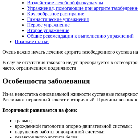
Воздействие лечебной физкультуры
Упражнения, помогающие при артрите тазобедренно
Кругообразное растирание
Гимнастические упражнения
Первое упражнение
Второе упражнение
Общие рекомендации к выполнению упражнений
Похожие статьи
Очень важно начать лечение артрита тазобедренного сустава на
В случае отсутствия такового недуг преобразуется в остеоар
часто, ограничением подвижности.
Особенности заболевания
Из-за недостатка синовиальной жидкости суставные поверхнос
Различают первичный коксит и вторичный. Причины возникнове
Вторичный развивается на фоне:
травмы;
врожденной патологии опорно-двигательной системы;
нарушения работы эндокринной системы;
ревматоидного артрита бедра;