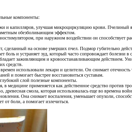
ельные компоненты:
ожи и капилляров, улучшая микроциркуляцию крови. Пчелиный я
 заметным обезболивающим эффектом.
ностимулятором, при наружном воздействии он способствует ра
кт, сделанный на основе умерших пчел. Подмор губительно дей
т боль и устраняет зуд, который часто сопровождает болезни в 
обладает заживляющим и кровоостанавливающим действием. Уника
их средств.
 времен использовали лекари и целители. Он снимает отечность 
аней и помогает быстрее восстановиться суставам.
 глубокий слой полезные компоненты.
я, в медицине применяется как действенное средство против тро
о, древесная смола, которая использовалась еще во времена вой
новления. Она снимает воспаления, уменьшает опухоли, способ
ет от боли, а помогает излечиться.