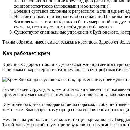
локальное использование крема Здоров (или подобных по
хондропротекторов (глюкозамин и хондроитин).
Болезни суставов склонны к регрессиям. Если пациент ед
Не стоит забывать о здоровом образе жизни. Правильное
Физическая активность должна быть умеренной, следует
суставы, поэтому от них необходимо избавляться.
Существуют специальные упражнения Бубновского, которы
Таким образом, имеет смысл заказать крем воск Здоров от бо
Как работает крем
Крем воск Здоров от боли в суставах можно применять период
свойствам и характеристикам, крем оказывает профилактическо
За счет своей структуры крем отлично впитывается и оказывает
применения уменьшается отечность и усталость ног, появляется
Компоненты крема подобраны таким образом, чтобы не только 
комплексе. Благодаря этому процесс выздоровления происходит
Немаловажную роль играет консистенция крема-воска. Твердый
Такой массаж способствует приливу крови и помогает разогнат