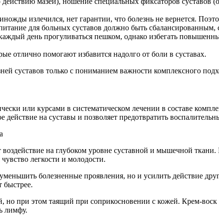
 действию мазей), ношение специальных фиксаторов суставов (о
иножды излечился, нет гарантии, что болезнь не вернется. Поэто
 питание для больных суставов должно быть сбалансированным,
 каждый день прогуливаться пешком, однако избегать повышенны
е отлично помогают избавится надолго от боли в суставах.
лезней суставов только с пониманием важности комплексного по
ически или курсами в систематическом лечении в составе компл
е действие на суставы и позволяет предотвратить воспалительн
 воздействие на глубоком уровне суставной и мышечной ткани. В
 чувство легкости и молодости.
уменьшить болезненные проявления, но и усилить действие дру
 быстрее.
, но при этом таящий при соприкосновении с кожей. Крем-воск
ь лимфу.