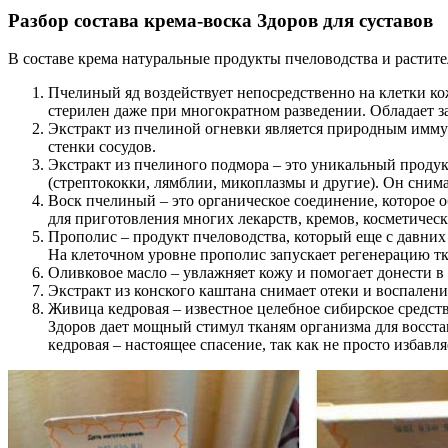
Разбор состава крема-воска Здоров для суставов
В составе крема натуральные продукты пчеловодства и растит
Пчелиный яд воздействует непосредственно на клетки к
стерилен даже при многократном разведении. Обладает
Экстракт из пчелиной огневки является природным имму
стенки сосудов.
Экстракт из пчелиного подмора – это уникальный проду
(стрептококки, лямблии, микоплазмы и другие). Он снимае
Воск пчелиный – это органическое соединение, которое 
для приготовления многих лекарств, кремов, косметическ
Прополис – продукт пчеловодства, который еще с давних
На клеточном уровне прополис запускает регенерацию тк
Оливковое масло – увлажняет кожу и помогает донести в
Экстракт из конского каштана снимает отеки и воспалени
Живица кедровая – известное целебное сибирское средств
Здоров дает мощный стимул тканям организма для восста
кедровая – настоящее спасение, так как не просто избавля