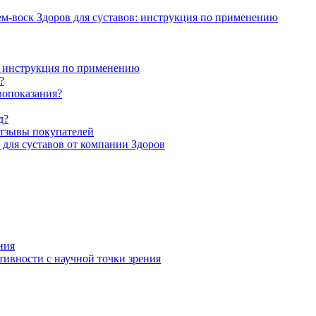
ем-воск Здоров для суставов: инструкция по применению
я: инструкция по применению
?
вопоказания?
д?
отзывы покупателей
 для суставов от компании Здоров
ния
тивности с научной точки зрения