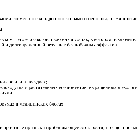
вании совместно с хондропротекторами и нестероидными проти
воском – это его сбалансированный состав, в котором исключит
й и долговременный результат без побочных эффектов.
ионаре или в поездках;
еловодства и растительных компонентов, выращенных в экологи
ниями;
орумах и медицинских блогах.
то неприятные признаки приближающейся старости, но еще и невы