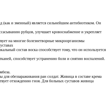
д (как и змеиный) является сильнейшим антибиотиком. Он
ссасыванию рубцов, улучшает кровоснабжение и укрепляет
ствует на многие болезнетворные микроорганизмы
суставах
льный состав воска способствует тому, что он используется
тканей, способствует устранению боли и снятию воспалений.
мбоза.
ны для обеззараживания ран солдат. Живица в составе крема
ствует отхождению гноя. Для больных суставов живица