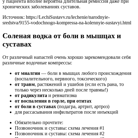
у пациента вполне вероятна длительная ремиссия даже при
хронических заболеваниях суставов.
Источник:
https://LechiSustavv.ru/lechenie/narodnyie-
sredstva/9155-vodochnogo-kompressa-na-kolennyie-sustavyi.html
Соленая водка от боли в мышцах и
суставах
От различный напастей очень хорошо зарекомендовали себя
различные водочные компрессы:
от миалгии
— боли в мышцах любого происхождения
(воспалительного, нервного, токсического)
от травм
, растяжений и ушибов (если есть рана, то
только через несколько дней после травмы!)
от радикулита
и ревматизма
от воспаления в горле, при отитах
от боли в суставах
(подагра, артрит, артроз)
для рассасывания инфильтратов после инъекций
Обязательно прочтите:
Позвоночник и суставы: схема лечения #1
Позвоночник и суставы: схема лечения #2