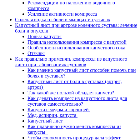
Рекомендации по наложению водочного
компресса
Усиление активности компресса
Соленая водка от боли в мышцах и суставах
Капустный лист при артрозе коленного сустава: лечение
боли и опухоли
Польза капусты
Правила использования компресса с капустой
Особенности использования капустного сока
Отзывы
Как правильно применять компрессы из капустного
листа при заболеваниях суставов
Как именно капустный лист способен помочь при
болях в суставах?
Капустный лист от боли в суставах (артрит,
артроз)
Так какой же пользой обладает капуста?
Как сделать компресс из капустного листа для
суставов самостоятельно?
Капуста с медом и горчицей
Мед, аспирин, капуста
Капустный лист
Как правильно нужно менять компрессы из
капусты
Чтобы совокупность процедур дала эффект,