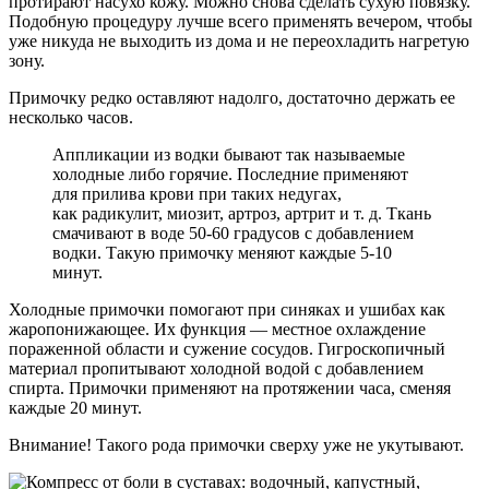
протирают насухо кожу. Можно снова сделать сухую повязку.
Подобную процедуру лучше всего применять вечером, чтобы
уже никуда не выходить из дома и не переохладить нагретую
зону.
Примочку редко оставляют надолго, достаточно держать ее
несколько часов.
Аппликации из водки бывают так называемые
холодные либо горячие. Последние применяют
для прилива крови при таких недугах,
как радикулит, миозит, артроз, артрит и т. д. Ткань
смачивают в воде 50-60 градусов с добавлением
водки. Такую примочку меняют каждые 5-10
минут.
Холодные примочки помогают при синяках и ушибах как
жаропонижающее. Их функция — местное охлаждение
пораженной области и сужение сосудов. Гигроскопичный
материал пропитывают холодной водой с добавлением
спирта. Примочки применяют на протяжении часа, сменяя
каждые 20 минут.
Внимание! Такого рода примочки сверху уже не укутывают.