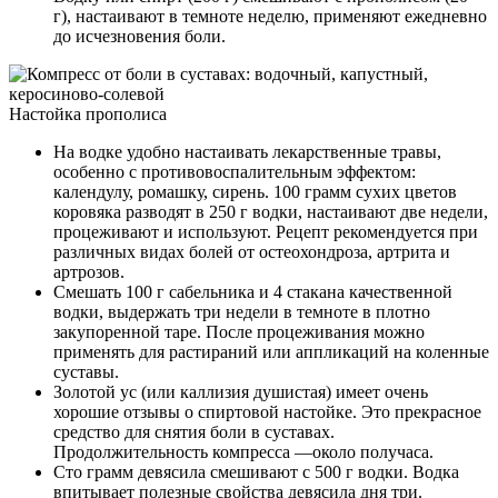
г), настаивают в темноте неделю, применяют ежедневно
до исчезновения боли.
Настойка прополиса
На водке удобно настаивать лекарственные травы,
особенно с противовоспалительным эффектом:
календулу, ромашку, сирень. 100 грамм сухих цветов
коровяка разводят в 250 г водки, настаивают две недели,
процеживают и используют. Рецепт рекомендуется при
различных видах болей от остеохондроза, артрита и
артрозов.
Смешать 100 г сабельника и 4 стакана качественной
водки, выдержать три недели в темноте в плотно
закупоренной таре. После процеживания можно
применять для растираний или аппликаций на коленные
суставы.
Золотой ус (или каллизия душистая) имеет очень
хорошие отзывы о спиртовой настойке. Это прекрасное
средство для снятия боли в суставах.
Продолжительность компресса —около получаса.
Сто грамм девясила смешивают с 500 г водки. Водка
впитывает полезные свойства девясила дня три.