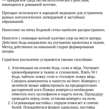
— прекрасное средство антисептического действия,
имеющееся в домашней аптечке.
Препарат используют в народной медицине для устранения
разных патологических затвердений и застойных
образований.
Нанесение на пятку йодовой сетки наиболее распространено.
Нанесите с помощью ватной палочки узор на месте шпоры.
Действие йода направлено на улучшение кровотока в тканях.
Метод действенен на начальной стадии формирования
шпоры.
Серьёзное воспаление устраняется такими способами:
Аппликации на основе йода, соли и мёда. Улучшает
кровообращение в тканях и сухожилиях. Взять 50 г
йода, чайную ложку соли и столовую ложку мёда.
Смешать компоненты и нанести на бинт. Компресс с
целебной мазью зафиксировать на предварительно
распаренной ноге.Поверх компресса необходимо
обмотать ногу целлофаном и надеть носок. Процедуру
проводить перед сном, оставляя компресс на ночь.
Согревающая настойка с перцем помогает в снятии
болей. Понадобиться флакон одеколона, настойка