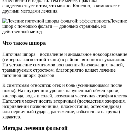
качественно и надолго. Тем не менее, практика
свидетельствует о том, что можно. Конечно, в комплексе с
другими методами лечения.
Лечение
шпор с помощью фольги — довольно странный, но
действенный метод
Что такое шпора
Пяточная шпора – воспаление и аномальное новообразование
(гиперплазия костной ткани) в районе пяточного сухожилия.
На устранение симптомов воспаления близлежащих тканей,
травмируемых отростком, благоприятно влияет лечение
пяточной шпоры фольгой.
К симптомам относятся: отек и боль (усиливающаяся после
покоя). На внутреннем уровне: нарушенный обмен крови,
кислорода, воды и солей, возможна частичная атрофия клеток.
Патология может носить вторичный (последствия ожирения,
искривлений позвоночника, плоскостопия, остеохондроза)
или первичный (удары, растяжение, избыточная нагрузка)
характер.
Методы лечения фольгой