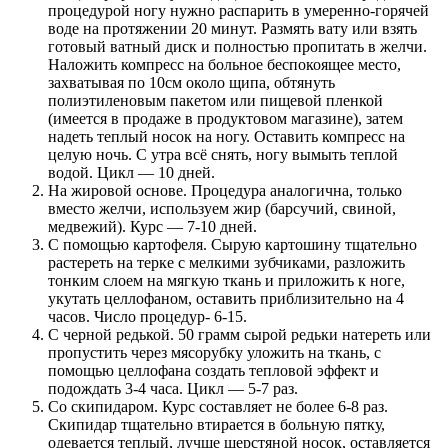
процедурой ногу нужно распарить в умеренно-горячей
воде на протяжении 20 минут. Размять вату или взять
готовый ватный диск и полностью пропитать в желчи.
Наложить компресс на больное беспокоящее место,
захватывая по 10см около щипа, обтянуть
полиэтиленовым пакетом или пищевой пленкой
(имеется в продаже в продуктовом магазине), затем
надеть теплый носок на ногу. Оставить компресс на
целую ночь. С утра всё снять, ногу вымыть теплой
водой. Цикл — 10 дней.
На жировой основе. Процедура аналогична, только
вместо желчи, используем жир (барсучий, свиной,
медвежий). Курс — 7-10 дней.
С помощью картофеля. Сырую картошину тщательно
растереть на терке с мелкими зубчиками, разложить
тонким слоем на мягкую ткань и приложить к ноге,
укутать целлофаном, оставить приблизительно на 4
часов. Число процедур- 6-15.
С черной редькой. 50 грамм сырой редьки натереть или
пропустить через мясорубку уложить на ткань, с
помощью целлофана создать тепловой эффект и
подождать 3-4 часа. Цикл — 5-7 раз.
Со скипидаром. Курс составляет не более 6-8 раз.
Скипидар тщательно втирается в больную пятку,
одевается теплый, лучше шерстяной носок, оставляется