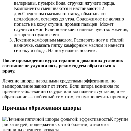
валерианы, пузырёк йода, стручки жгучего перца.
Компоненты смешиваются и настаиваются 2
дня.Средством смазывают пятку, обматывают
целлофаном, оставляя до утра. Содержимое не должно
попасть на кожу ступни, промеж пальцев. Может
случится ожог. Если возникает сильное чувство жжения,
лекарство нужно снять.
Лечение камфорным маслом. Распарить ногу в тёплой
ванночке, смазать пятку камфорным маслом и нанести
сеточку из йода. На ногу надеть носочек.
После прохождения курса терапии в домашних условиях
состояние не улучшилось, рекомендуем обратиться к
врачу.
Лечение шпоры народными средствами эффективно, но
выздоровление зависит от этого. Если шпора возникла по
причине заболеваний сосудов или воспаления суставов, и ее
образование — побочный симптом, то нужно лечить причину.
Причины образования шпоры
К группе
риска людей, подверженных этой болезни, относятся
женщины среднего возраста.