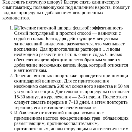
Как лечить пяточную шпору? Быстро снять клиническую
симптоматику, появляющуюся под влиянием нароста, помогут
водные процедуры с добавлением лекарственных
компонентов.
Самый популярный и простой способ — ванночки с
содой и солью. Благодаря действующим веществам
затвердевший эпидермис размягчается, что уменьшает
воспаление. Для приготовления раствора в 1 л воды
необходимо развести по 1 ст. л. соли и соды. С целью
обеспечения дезинфекции целесообразным является
добавление нескольких капель йода, который относится
к антисептикам.
Лечение пяточных шпор также проводится при помощи
скипидарной ванночки. Для ее приготовления
необходимо смешать 200 мл основного вещества и 50 мл
уксусной эссенции. Длительность процедуры составляет
15-30 минут, а курс лечения — 2–3 недели. После этого
следует сделать перерыв в 7–10 дней, а затем повторить
терапию, если возникнет необходимость.
Избавление от пяточной шпоры возможно с
применением настоев лекарственных трав, обладающих
размягчающим, противовоспалительным,
противоотечным, анальгезирующим и антисептическим