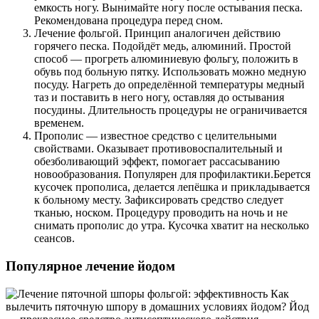
емкость ногу. Вынимайте ногу после остывания песка.
Рекомендована процедура перед сном.
Лечение фольгой. Принцип аналогичен действию
горячего песка. Подойдёт медь, алюминий. Простой
способ — прогреть алюминиевую фольгу, положить в
обувь под больную пятку. Использовать можно медную
посуду. Нагреть до определённой температуры медный
таз и поставить в него ногу, оставляя до остывания
посудины. Длительность процедуры не ограничивается
временем.
Прополис — известное средство с целительными
свойствами. Оказывает противовоспалительный и
обезболивающий эффект, помогает рассасыванию
новообразования. Популярен для профилактики.Берется
кусочек прополиса, делается лепёшка и прикладывается
к больному месту. Зафиксировать средство следует
тканью, носком. Процедуру проводить на ночь и не
снимать прополис до утра. Кусочка хватит на несколько
сеансов.
Популярное лечение йодом
Как
вылечить пяточную шпору в домашних условиях йодом? Йод