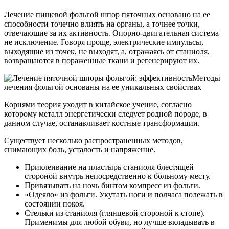
Лечение пищевой фольгой шпор пяточных основано на ее
способности точечно влиять на органы, а точнее точки,
отвечающие за их активность. Опорно-двигательная система –
не исключение. Говоря проще, электрические импульсы,
выходящие из точек, не выходят, а, отражаясь от станиоля,
возвращаются в пораженные ткани и регенерируют их.
Методы
лечения фольгой основаны на ее уникальных свойствах
Корнями теория уходит в китайское учение, согласно
которому металл энергетически следует родной породе, в
данном случае, останавливает костные трансформации.
Существует несколько распространенных методов,
снимающих боль, усталость и напряжение.
Приклеивание на пластырь станиоля блестящей
стороной внутрь непосредственно к больному месту.
Привязывать на ночь бинтом компресс из фольги.
«Одеяло» из фольги. Укутать ноги и полчаса полежать в
состоянии покоя.
Стельки из станиоля (глянцевой стороной к стопе).
Применимы для любой обуви, но лучше вкладывать в