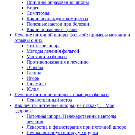
Причины образования шпоры
Видео
Симптомы
Какие используют компрессы
Полезные настои при болезни
Какие применяют травы
Лечение пяточной шпоры фольгой: примеры методик и
отзывы о них
Что такое шпора
Методы лечения фольгой
Мостики из фольги
Противопоказания к лечению
Отзывы
Галина
Игорь
Людмила
Юлия
Лечение пяточной шпоры с помощью фольги
Лекарственный метод
Как лечить пяточные шпоры (на пятках) — Мое
здоровье
Пяточная шпора. Нелекарственные методы
лечения
Лекарства и физиотерапия при пяточной шпоре
Лечим пяточную шпору у хирурга