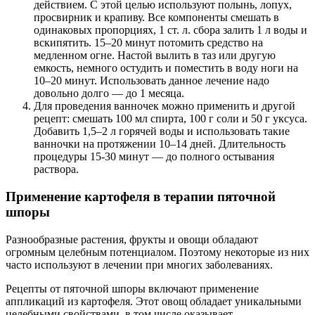
действием. С этой целью используют полынь, лопух,
просвирник и крапиву. Все компоненты смешать в
одинаковых пропорциях, 1 ст. л. сбора залить 1 л воды и
вскипятить. 15–20 минут потомить средство на
медленном огне. Настой вылить в таз или другую
емкость, немного остудить и поместить в воду ноги на
10–20 минут. Использовать данное лечение надо
довольно долго — до 1 месяца.
Для проведения ванночек можно применить и другой
рецепт: смешать 100 мл спирта, 100 г соли и 50 г уксуса.
Добавить 1,5–2 л горячей воды и использовать такие
ванночки на протяжении 10–14 дней. Длительность
процедуры 15-30 минут — до полного остывания
раствора.
Применение картофеля в терапии пяточной
шпоры
Разнообразные растения, фрукты и овощи обладают
огромным целебным потенциалом. Поэтому некоторые из них
часто используют в лечении при многих заболеваниях.
Рецепты от пяточной шпоры включают применение
аппликаций из картофеля. Этот овощ обладает уникальными
целебными свойствами, в том числе оказывает