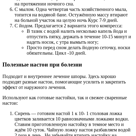
на протяжении ночного сна.
С мылом. Одна четвертая часть хозяйственного мыла,
топится на водяной бане. Остужённую массу втирают
на больной участок на целую ночь Курс 7-9 дней.
С йодом. Предлагается 2 варианта этого компресса:
В тазик с водой налить несколько капель йода и
отпустить пятку, держать в течение 10-15 минут и
надеть носок, с утра вымыть ногу;
Просто перед сном делать йодную сеточку, носки
обязательны. Цикл -10 дней.
Полезные настои при болезни
Подходит и внутреннее лечение шпоры. Здесь хорошо
подходят разные настои, помогающие усилить и закрепить
эффект от наружного лечения.
Используют как готовые настойки, так и свежее сваренные
настои:
Сирень — готовим настой 1 к 10- 1 столовая ложка
цветков заливается 10 равнозначными ложками водки.
Ставим приготовленную настойку в темное место и
ждём 10 суток. Чайную ложку настоя разбавляем водой
2 раза в день. Не забывайте втирать настойку на