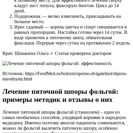
к больному месту. Для эффективного лечения сверху
кладут лист лопуха, фиксирую бинтом. Цикл до 14
дней.
Подорожник — мелко измельчить, прикладывать на
больное место.
Ирис садовый — корень цветка и спирт смешивается в
равных пропорциях. Настойка готова через 14 суток. В
виде примочек к пяточному шипу, обязательная
фиксация. Перерыв через сутки на протяжении 2 недель.
Врач: Шишкина Ольга ✓ Статья проверена доктором
Источник:
https://FeedMed.ru/bolezni/oporno-dvigatelnoi/shpora-
narodnymi.html
Лечение пяточной шпоры фольгой:
примеры методик и отзывы о них
Лечение пяточной шпоры фольгой (станиолем) – один из
самых необычных способов, уходящий корнями в народную
медицину. Именно поэтому многие пациенты сомневаются,
можно ли фольгой вылечить пяточную шпору, особенно