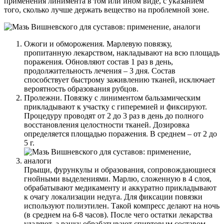
применения линимента в том или ином виде, с указанием
того, сколько лучше держать вещество на проблемной зоне.
Ожоги и обморожения. Марлевую повязку,
пропитанную лекарством, накладывают на всю площадь
поражения. Обновляют состав 1 раз в день,
продолжительность лечения – 3 дня. Состав
способствует быстрому заживлению тканей, исключает
вероятность образования рубцов.
Пролежни. Повязку с линиментом бальзамическим
прикладывают к участку с гиперемией и фиксируют.
Процедуру проводят от 2 до 3 раз в день до полного
восстановления целостности тканей. Дозировка
определяется площадью поражения. В среднем – от 2 до
5 г.
Прыщи, фурункулы и образования, сопровождающиеся
гнойными выделениями. Марлю, сложенную в 4 слоя,
обрабатывают медикаменту и аккуратно прикладывают
к очагу локализации недуга. Для фиксации повязки
используют полиэтилен. Такой компресс делают на ночь
(в среднем на 6-8 часов). После чего остатки лекарства
удаляют, а ранку обрабатывают спиртовым составом.