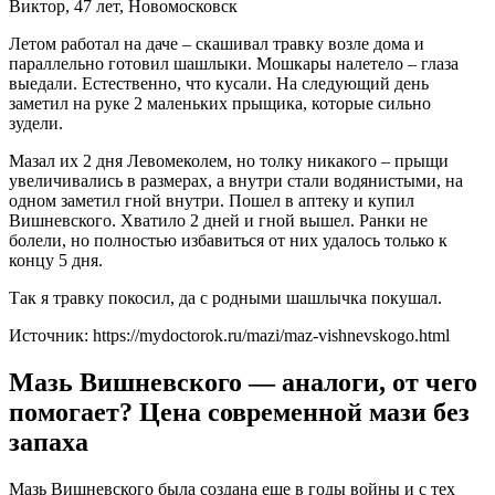
Виктор, 47 лет, Новомосковск
Летом работал на даче – скашивал травку возле дома и
параллельно готовил шашлыки. Мошкары налетело – глаза
выедали. Естественно, что кусали. На следующий день
заметил на руке 2 маленьких прыщика, которые сильно
зудели.
Мазал их 2 дня Левомеколем, но толку никакого – прыщи
увеличивались в размерах, а внутри стали водянистыми, на
одном заметил гной внутри. Пошел в аптеку и купил
Вишневского. Хватило 2 дней и гной вышел. Ранки не
болели, но полностью избавиться от них удалось только к
концу 5 дня.
Так я травку покосил, да с родными шашлычка покушал.
Источник:
https://mydoctorok.ru/mazi/maz-vishnevskogo.html
Мазь Вишневского — аналоги, от чего
помогает? Цена современной мази без
запаха
Мазь Вишневского была создана еще в годы войны и с тех