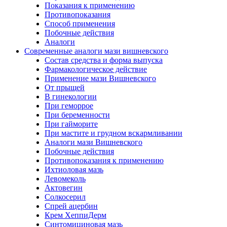
Показания к применению
Противопоказания
Способ применения
Побочные действия
Аналоги
Современные аналоги мази вишневского
Состав средства и форма выпуска
Фармакологическое действие
Применение мази Вишневского
От прыщей
В гинекологии
При геморрое
При беременности
При гайморите
При мастите и грудном вскармливании
Аналоги мази Вишневского
Побочные действия
Противопоказания к применению
Ихтиоловая мазь
Левомеколь
Актовегин
Солкосерил
Спрей ацербин
Крем ХеппиДерм
Синтомициновая мазь