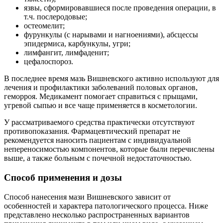
язвы, сформировавшиеся после проведения операции, в
т.ч. послеродовые;
остеомелит;
фурункулы (с нарывами и нагноениями), абсцессы
эпидермиса, карбункулы, угри;
лимфангит, лимфаденит;
цефалоспороз.
В последнее время мазь Вишневского активно используют для
лечения и профилактики заболеваний половых органов,
геморроя. Медикамент помогает справиться с прыщами,
угревой сыпью и все чаще применяется в косметологии.
У рассматриваемого средства практически отсутствуют
противопоказания. Фармацевтический препарат не
рекомендуется наносить пациентам с индивидуальной
непереносимостью компонентов, которые были перечислены
выше, а также больным с почечной недостаточностью.
Способ применения и дозы
Способ нанесения мази Вишневского зависит от
особенностей и характера патологического процесса. Ниже
представлено несколько распространенных вариантов