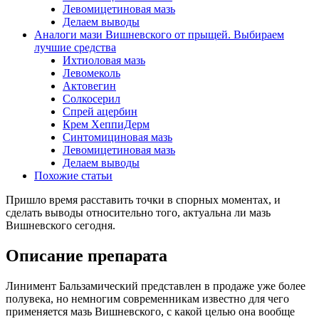
Левомицетиновая мазь
Делаем выводы
Аналоги мази Вишневского от прыщей. Выбираем
лучшие средства
Ихтиоловая мазь
Левомеколь
Актовегин
Солкосерил
Спрей ацербин
Крем ХеппиДерм
Синтомициновая мазь
Левомицетиновая мазь
Делаем выводы
Похожие статьи
Пришло время расставить точки в спорных моментах, и
сделать выводы относительно того, актуальна ли мазь
Вишневского сегодня.
Описание препарата
Линимент Бальзамический представлен в продаже уже более
полувека, но немногим современникам известно для чего
применяется мазь Вишневского, с какой целью она вообще