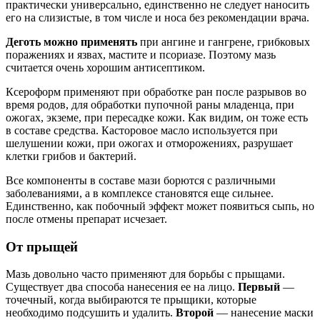
практически универсально, единственно не следует наносить
его на слизистые, в том числе и носа без рекомендации врача.
Деготь можно применять
при ангине и гангрене, грибковых
поражениях и язвах, мастите и псориазе. Поэтому мазь
считается очень хорошим антисептиком.
Ксероформ применяют при обработке ран после разрывов во
время родов, для обработки пупочной раны младенца, при
ожогах, экземе, при пересадке кожи. Как видим, он тоже есть
в составе средства. Касторовое масло используется при
шелушении кожи, при ожогах и отморожениях, разрушает
клетки грибов и бактерий.
Все компоненты в составе мази борются с различными
заболеваниями, а в комплексе становятся еще сильнее.
Единственно, как побочный эффект может появиться сыпь, но
после отмены препарат исчезает.
От прыщей
Мазь довольно часто применяют для борьбы с прыщами.
Существует два способа нанесения ее на лицо.
Первый
—
точечный, когда выбираются те прыщики, которые
необходимо подсушить и удалить.
Второй
— нанесение маски