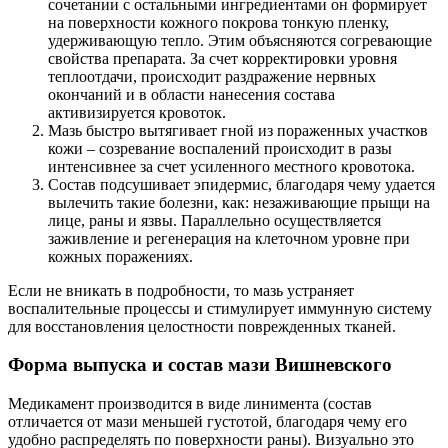
сочетании с остальными ингредиентами он формирует
на поверхности кожного покрова тонкую пленку,
удерживающую тепло. Этим объясняются согревающие
свойства препарата. За счет корректировки уровня
теплоотдачи, происходит раздражение нервных
окончаний и в области нанесения состава
активизируется кровоток.
Мазь быстро вытягивает гной из пораженных участков
кожи – созревание воспалений происходит в разы
интенсивнее за счет усиленного местного кровотока.
Состав подсушивает эпидермис, благодаря чему удается
вылечить такие болезни, как: незаживающие прыщи на
лице, раны и язвы. Параллельно осуществляется
заживление и регенерация на клеточном уровне при
кожных поражениях.
Если не вникать в подробности, то мазь устраняет
воспалительные процессы и стимулирует иммунную систему
для восстановления целостности поврежденных тканей.
Форма выпуска и состав мази Вишневского
Медикамент производится в виде линимента (состав
отличается от мази меньшей густотой, благодаря чему его
удобно распределять по поверхности раны). Визуально это