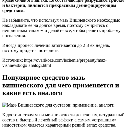
кроме сильного запаха. Ее составляющие
разрушают грибки
и бактерии, являются прекрасным дезинфицирующим
средством.
Не забывайте, что используя мазь Вишневского необходимо
накладывать ее на долгое время, поэтому смиритесь с
неприятным запахом и делайте все, чтобы решить проблему
воспаления.
Иногда процесс лечения затягивается до 2-3-ёх недель,
поэтому придется потерпеть.
Источник:
https://ovarikoze.com/lechenie/preparaty/maz-
vishnevskogo-analogi.html
Популярное средство мазь
вишневского для чего применяется и
какие есть аналоги
К достоинствам мази можно отнести дешевизну, натуральный
состав и быстрый лечебный эффект, а самым «страшным»
недостатком является характерный резкий запах средства.