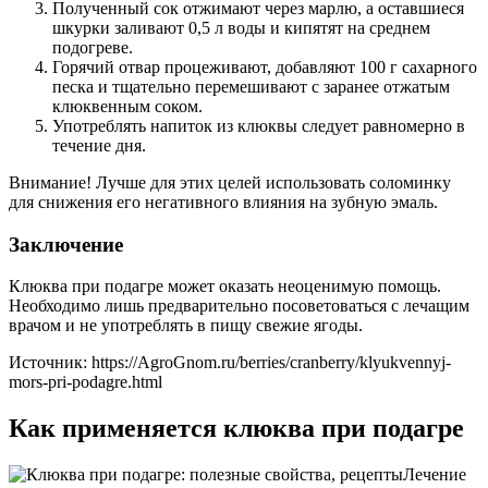
Полученный сок отжимают через марлю, а оставшиеся
шкурки заливают 0,5 л воды и кипятят на среднем
подогреве.
Горячий отвар процеживают, добавляют 100 г сахарного
песка и тщательно перемешивают с заранее отжатым
клюквенным соком.
Употреблять напиток из клюквы следует равномерно в
течение дня.
Внимание! Лучше для этих целей использовать соломинку
для снижения его негативного влияния на зубную эмаль.
Заключение
Клюква при подагре может оказать неоценимую помощь.
Необходимо лишь предварительно посоветоваться с лечащим
врачом и не употреблять в пищу свежие ягоды.
Источник:
https://AgroGnom.ru/berries/cranberry/klyukvennyj-
mors-pri-podagre.html
Как применяется клюква при подагре
Лечение