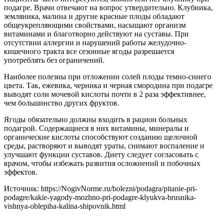
подагре. Врачи отвечают на вопрос утвердительно. Клубника,
земляника, малина и другие красные плоды обладают
общеукрепляющими свойствами, насыщают организм
витаминами и благотворно действуют на суставы. При
отсутствии аллергии и нарушений работы желудочно-
кишечного тракта все сезонные ягоды разрешается
употреблять без ограничений.
Наиболее полезны при отложении солей плоды темно-синего
цвета. Так, ежевика, черника и черная смородина при подагре
выводят соли мочевой кислоты почти в 2 раза эффективнее,
чем большинство других фруктов.
Ягоды обязательно должны входить в рацион больных
подагрой. Содержащиеся в них витамины, минералы и
органические кислоты способствуют созданию щелочной
среды, растворяют и выводят ураты, снимают воспаление и
улучшают функции суставов. Диету следует согласовать с
врачом, чтобы избежать развития осложнений и побочных
эффектов.
Источник:
https://NogivNorme.ru/bolezni/podagra/pitanie-pri-
podagre/kakie-yagody-mozhno-pri-podagre-klyukva-brusnika-
vishnya-oblepiha-kalina-shipovnik.html