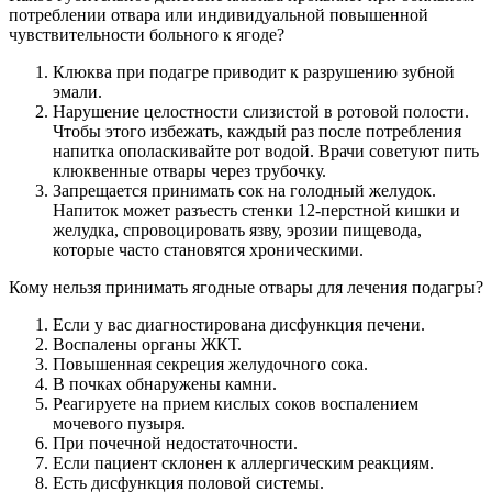
потреблении отвара или индивидуальной повышенной
чувствительности больного к ягоде?
Клюква при подагре приводит к разрушению зубной
эмали.
Нарушение целостности слизистой в ротовой полости.
Чтобы этого избежать, каждый раз после потребления
напитка ополаскивайте рот водой. Врачи советуют пить
клюквенные отвары через трубочку.
Запрещается принимать сок на голодный желудок.
Напиток может разъесть стенки 12-перстной кишки и
желудка, спровоцировать язву, эрозии пищевода,
которые часто становятся хроническими.
Кому нельзя принимать ягодные отвары для лечения подагры?
Если у вас диагностирована дисфункция печени.
Воспалены органы ЖКТ.
Повышенная секреция желудочного сока.
В почках обнаружены камни.
Реагируете на прием кислых соков воспалением
мочевого пузыря.
При почечной недостаточности.
Если пациент склонен к аллергическим реакциям.
Есть дисфункция половой системы.