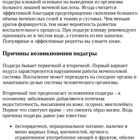
подагры клюквой основано на выведении из организма
больного лишней мочевой кислоты. Ягода считается
эффективной благодаря предотвращению скопления большого
объема мочекислых солей в тканях и суставах. Чем меньше
уратов формируется, тем ниже вероятность развития
воспалительного процесса. При подагре клюкву рекомендуют
принимать не в чистом виде, а готовить из нее напитки.
Популярные и эффективные рецепты вы узнаете ниже.
Причины возникновения подагры
Подагра бывает первичной и вторичной. Первый вариант
недуга характеризуется нарушением работы мочеполовой
системы. Воспаление может переходить на соседние органы и
захватывать целые системы человеческого организма.
Вторичный тип предполагает осложнения подагры – к
основному заболеванию добавляются почечная
недостаточность, высыпания на коже, псориаз, миелолейкоз.
Первое что советуют врачи – это сменить образ жизни. Ведь
причины подагры давно уже известны:
беспорядочное, нерациональное питание, наличие в
меню жирных блюд, копченостей, мучного,
ограниченное употребление овощей и фруктов, обилие