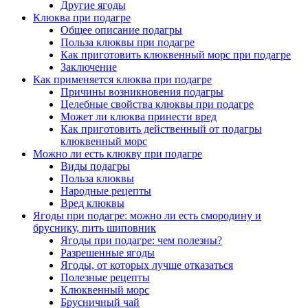
Другие ягоды
Клюква при подагре
Общее описание подагры
Польза клюквы при подагре
Как приготовить клюквенный морс при подагре
Заключение
Как применяется клюква при подагре
Причины возникновения подагры
Целебные свойства клюквы при подагре
Может ли клюква принести вред
Как приготовить действенный от подагры
клюквенный морс
Можно ли есть клюкву при подагре
Виды подагры
Польза клюквы
Народные рецепты
Вред клюквы
Ягоды при подагре: можно ли есть смородину и
бруснику, пить шиповник
Ягоды при подагре: чем полезны?
Разрешенные ягоды
Ягоды, от которых лучше отказаться
Полезные рецепты
Клюквенный морс
Брусничный чай