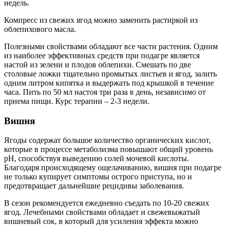
недель.
Компресс из свежих ягод можно заменить растиркой из
облепихового масла.
Полезными свойствами обладают все части растения. Одним
из наиболее эффективных средств при подагре является
настой из зелени и плодов облепихи. Смешать по две
столовые ложки тщательно промытых листьев и ягод, залить
одним литром кипятка и выдержать под крышкой в течение
часа. Пить по 50 мл настоя три раза в день, независимо от
приема пищи. Курс терапии – 2-3 недели.
Вишня
Ягоды содержат большое количество органических кислот,
которые в процессе метаболизма повышают общий уровень
pH, способствуя выведению солей мочевой кислоты.
Благодаря происходящему ощелачиванию, вишня при подагре
не только купирует симптомы острого приступа, но и
предотвращает дальнейшие рецидивы заболевания.
В сезон рекомендуется ежедневно съедать по 10-20 свежих
ягод. Лечебными свойствами обладает и свежевыжатый
вишневый сок, в который для усиления эффекта можно