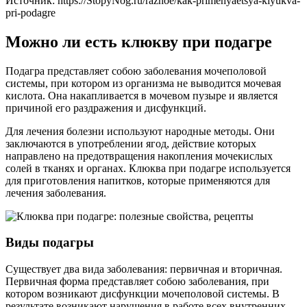
Источник:
https://StopyNog.ru/raznoe/kak-primenyaetsya-klyukva-
pri-podagre
Можно ли есть клюкву при подагре
Подагра представляет собою заболевания мочеполовой
системы, при котором из организма не выводится мочевая
кислота. Она накапливается в мочевом пузыре и является
причиной его раздражения и дисфункций.
Для лечения болезни используют народные методы. Они
заключаются в употреблении ягод, действие которых
направлено на предотвращения накопления мочекислых
солей в тканях и органах. Клюква при подагре используется
для приготовления напитков, которые применяются для
лечения заболевания.
Виды подагры
Существует два вида заболевания: первичная и вторичная.
Первичная форма представляет собою заболевания, при
котором возникают дисфункции мочеполовой системы. В
результате возникают нарушения в работе всех внутренних