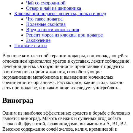
Чай со смородиной
Отвар и чай из шиповника
Клюква при подагре: рецепты, польза и вред
Что такое подагра
Полезные свойства
Вред и противопоказания
Рецепт морса из клюквы при подагре
Заключение
Похожие статьи
В основе комплексной терапии подагры, сопровождающейся
отложением кристаллов уратов в суставах, лежит соблюдение
лечебной диеты. Особую ценность представляют продукты
растительного происхождения, способствующие
нормализации метаболизма и выведению мочекислых
соединений из организма. Рассмотрим, какие ягоды можно
есть при подагре, и в каком виде их следует употреблять.
Виноград
Одним из наиболее эффективных средств в борьбе с болезнью
является виноград. Мякоть свежих и сушеных ягод богата
глюкозой, фруктозой, флавоноидами, витаминами А, В1, В2.
Высокое содержание солей железа, калия, кремниевой и