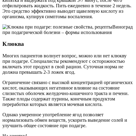
кипятка и выдержать под крышкой 5-7 минут, после чего
отфильтровать жидкость. Пить ежедневно в течение 2 недель.
Это средство эффективно выводит щавелевую кислоту из
организма, купируя симптомы воспаления.
Виноград
при подагрической болезни – формы использования
Клюква
Многих пациентов волнует вопрос, можно или нет клюкву
при подагре. Специалисты рекомендуют с осторожностью
включать этот продукт в свой рацион. Суточная норма не
должна превышать 2-3 ложек ягод.
Ограничение связано с высокой концентрацией органических
кислот, оказывающих негативное влияние на состояние
слизистых оболочек желудочно-кишечного тракта и печени.
Также плоды содержат пурины, конечным продуктом
переработки которых является мочевая кислота.
Однако умеренное употребление ягод позволяет
нормализовать обмен веществ, ускорить выведение солей и
улучшить общее состояние при подагре.
На заметку!