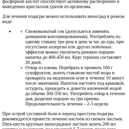
фосфорной кислот способствует активному растворению и
выведению кристаллов уратов из организма.
Для лечения подагры можно использовать виноград в разном
виде:
Свежевыжатый сок (допускается заменять
домашним консервированным). Употреблять по
одному стакану три раза в день за час до еды, при
отсутствии аллергии или других побочных
эффектов можно увеличить разовую порцию
напитка до 400-450 мл. Курс терапии составляет
20 дней;
Отвар из изюма. Перебрать и промыть 100 г
сухофруктов, залить стаканом чистой воды и
проварить на медленном огне в течение 10 минут
после закипания. Напиток настоять под крышкой,
остудить, процедить и довести кипяченой водой
до объема 300-350 мл. Употребить отвар в течение
дня, разделив порцию на три приема.
Продолжительность лечения – 2-3 недели.
При острой суставной боли в период приступа подагры
рекомендуется провести лечение настоем из свежих листьев.
Пять-шесть крупных виноградных листьев залить 200 мл