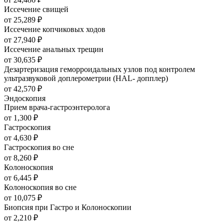
Иссечение свищей
от 25,289
₽
Иссечение копчиковых ходов
от 27,940
₽
Иссечение анальных трещин
от 30,635
₽
Дезартеризация геморроидальных узлов под контролем
ультразвуковой доплерометрии (HAL- допплер)
от 42,570
₽
Эндоскопия
Прием врача-гастроэнтеролога
от 1,300
₽
Гастроскопия
от 4,630
₽
Гастроскопия во сне
от 8,260
₽
Колоноскопия
от 6,445
₽
Колоноскопия во сне
от 10,075
₽
Биопсия при Гастро и Колоноскопии
от 2,210
₽