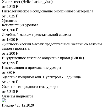
Хелик-тест (Helicobacter pylori)
от 2,815
₽
Гистологическое исследование биопсийного материала
от 3,025
₽
Урология
Консультация уролога
от 1,300
₽
Лечебный массаж предстательной железы
от 1,650
₽
Диагностический массаж предстательной железы со взятием
секрета простаты
от 2,200
₽
Внутривенное лазерное облучение крови (ВЛОК)
от 1,595
₽
Инстилляция и промывание уретры
от 880
₽
Удаление кондилом апп. Сургитрон - 1 единица
от 2,530
₽
Удаление инородного тела уретры
от 7,315
₽
Отзывы пациентов
Ильдар / 23.12.2020