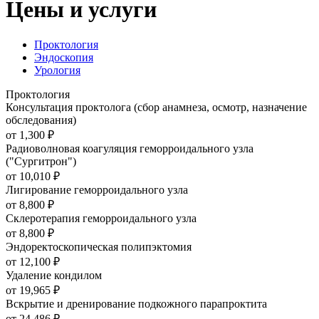
Цены и услуги
Проктология
Эндоскопия
Урология
Проктология
Консультация проктолога (сбор анамнеза, осмотр, назначение
обследования)
от 1,300
₽
Радиоволновая коагуляция геморроидального узла
("Сургитрон")
от 10,010
₽
Лигирование геморроидального узла
от 8,800
₽
Склеротерапия геморроидального узла
от 8,800
₽
Эндоректоскопическая полипэктомия
от 12,100
₽
Удаление кондилом
от 19,965
₽
Вскрытие и дренирование подкожного парапроктита
от 24,486
₽