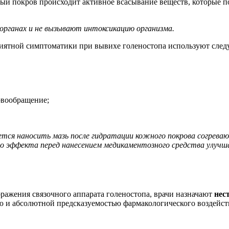
ый покров происходит активное всасывание веществ, которые п
органах и не вызывают интоксикацию организма.
приятной симптоматики при вывихе голеностопа используют сл
овообращение;
ется наносить мазь после гидратации кожного покрова согрев
о эффекта перед нанесением медикаментозного средства улучш
поражения связочного аппарата голеностопа, врачи назначают
нес
ю и абсолютной предсказуемостью фармакологического воздейст