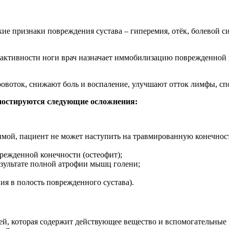
ие признаки повреждения сустава – гиперемия, отёк, болевой с
 активности ноги врач назначает иммобилизацию поврежденной 
овоток, снижают боль и воспаление, улучшают отток лимфы, сп
гностируются следующие осложнения:
мой, пациент не может наступить на травмированную конечност
врежденной конечности (остеофит);
езультате полной атрофии мышц голени;
ия в полость поврежденного сустава).
ией, которая содержит действующее вещество и вспомогательные