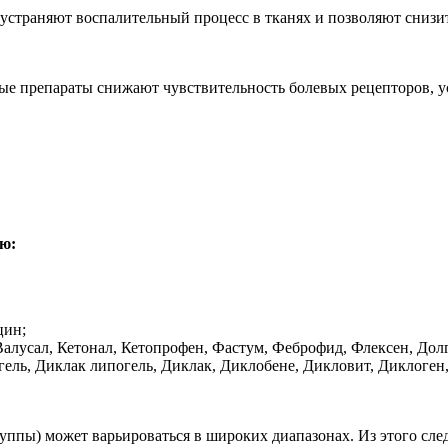
страняют воспалительный процесс в тканях и позволяют снизи
ые препараты снижают чувствительность болевых рецепторов, у
ю:
цин;
алусал, Кетонал, Кетопрофен, Фастум, Феброфид, Флексен, Дол
ель, Диклак липогель, Диклак, Диклобене, Дикловит, Диклоген
ппы) может варьироваться в широких диапазонах. Из этого след