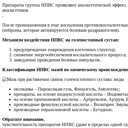
Препараты группы НПВС проявляют анальгетический эффект, у
анальгетиков
.
После проникновения в очаг воспаления противовоспалительн
(нейроны, которые активируются болевым раздражителем).
Механизм воздействия НПВС на голеностопный сустав:
предупреждение повреждения клеточных структур;
снижение энергообеспечения воспалительного процесса;
замедление проведения болевых импульсов.
Классификация НПВС мазей по химическому происхождени
оксикамы – Пироксикам гель, Финалгель, Амелотекс;
препараты, на основе индоуксусной кислоты – Индомета
на основе пропионовой кислоты – Артрозилен, Артрум, В
производные фенилуксусной кислоты – Вольтарен Эмульг
производные пиразолоновой кислоты – Бутадион.
Обратите внимание,
чувствительность препаратов НПВС (даже в пределах одной гру