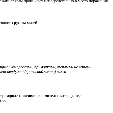
о капиллярам проникают непосредственно в место поражения.
едующие
группы мазей
ающими компрессами, примочками, тёплыми ножными
ает перфузию (кровоснабжение) кожи
тероидные противовоспалительные средства
вия.