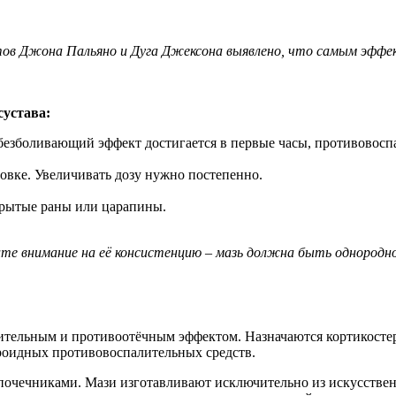
стов Джона Пальяно и Дуга Джексона выявлено, что самым эфф
устава:
Обезболивающий эффект достигается в первые часы, противовоспа
овке. Увеличивать дозу нужно постепенно.
крытые раны или царапины.
е внимание на её консистенцию – мазь должна быть однородной,
тельным и противоотёчным эффектом. Назначаются кортикостеро
роидных противовоспалительных средств.
почечниками. Мази изготавливают исключительно из искусстве