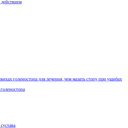
 действием
вихах голеностопа для лечения, чем мазать стопу при ушибах
 голеностопа
 сустава