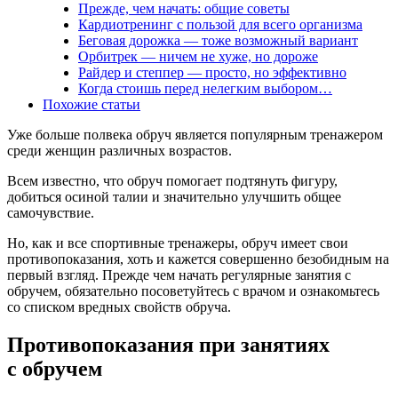
Прежде, чем начать: общие советы
Кардиотренинг с пользой для всего организма
Беговая дорожка — тоже возможный вариант
Орбитрек — ничем не хуже, но дороже
Райдер и степпер — просто, но эффективно
Когда стоишь перед нелегким выбором…
Похожие статьи
Уже больше полвека обруч является популярным тренажером
среди женщин различных возрастов.
Всем известно, что обруч помогает подтянуть фигуру,
добиться осиной талии и значительно улучшить общее
самочувствие.
Но, как и все спортивные тренажеры, обруч имеет свои
противопоказания, хоть и кажется совершенно безобидным на
первый взгляд. Прежде чем начать регулярные занятия с
обручем, обязательно посоветуйтесь с врачом и ознакомьтесь
со списком вредных свойств обруча.
Противопоказания при занятиях
с обручем