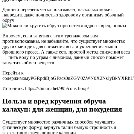
Данный перечень четко показывает, насколько может
навредить даже полностью здоровому организму обычный
обруч.
Впрочем, если занятия с этим тренажером вам
противопоказаны, не забывайте, что существует множество
других методик для снижения веса и укрепления мышц
брюшного пресса. А также есть простой метод снижения веса
— пить воду по утрам с лимоном, данный способ поможет
запустить обмен веществ.
Перейти к
содержимомуPGRpdiBjbGFzcz0nZGV0ZWN0X2NsJyBkYXRhLW
Источник:
https://slimim.diet/995/cons-hoop/
Польза и вред кручения обруча
халахуп: для женщин, для похудения
Существует множество различных способов улучшить
физическую форму, вернуть талии былую стройность и
эффективно сжечь лишние калории.