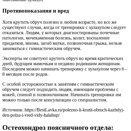
Противопоказания и вред
Хотя крутить обруч полезно в любом возрасте, но все же
существуют случаи, когда от тренировки с хулахупом следует
отказаться. Людям, у которых диагностированы почечные
патологии, мочекаменная болезнь, колит, воспаление
придатков, миома, загиб матки, позвоночная грыжа, нельзя
заниматься с гимнастическим обручем.
Эксперты не советуют крутить обруч во время критических
дней, будущим мамочкам и недавно родившим женщинам.
Последним можно начинать тренировку с хулахупом через 6 –
8 месяцев после родов.
С особой осторожностью к занятиям с гимнастическим
обручем следует подходить людям, имеющим проблемы с
кожей, спиной и позвоночником. Начинать тренировки им
можно только после консультации со специалистом.
Источник:
https://BestLavka.ru/polezno-li-krutit-obruch-kazhdyj-
den-polza-i-vred-vidy-halahup/
Остеохондроз поясничного отдела: