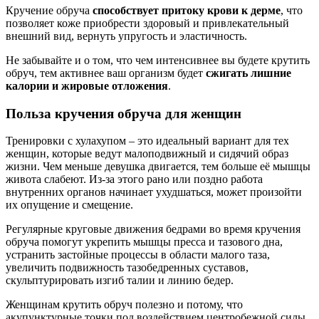
Кручение обруча
способствует притоку крови к дерме
, что
позволяет коже приобрести здоровый и привлекательный
внешний вид, вернуть упругость и эластичность.
Не забывайте и о том, что чем интенсивнее вы будете крутить
обруч, тем активнее ваш организм будет
сжигать лишние
калории и жировые отложения
.
Польза кручения обруча для женщин
Тренировки с хулахупом – это идеальный вариант для тех
женщин, которые ведут малоподвижный и сидячий образ
жизни. Чем меньше девушка двигается, тем больше её мышцы
живота слабеют. Из-за этого рано или поздно работа
внутренних органов начинает ухудшаться, может произойти
их опущение и смещение.
Регулярные круговые движения бедрами во время кручения
обруча помогут укрепить мышцы пресса и тазового дна,
устранить застойные процессы в области малого таза,
увеличить подвижность тазобедренных суставов,
скульптурировать изгиб талии и линию бедер.
Женщинам крутить обруч полезно и потому, что
акупунктурные точки под воздействием центробежной силы