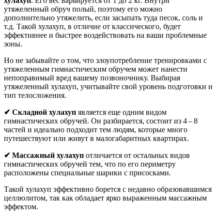
хулахуп
. Его вес варьируется от 1 до 2 кг. Внутри
утяжеленный обруч полый, поэтому его можно
дополнительно утяжелить, если засыпать туда песок, соль и
т.д. Такой хулахуп, в отличие от классического, будет
эффективнее и быстрее воздействовать на ваши проблемные
зоны.
Но не забывайте о том, что злоупотребление тренировками с
утяжеленным гимнастическим обручем может нанести
непоправимый вред вашему позвоночнику. Выбирая
утяжеленный хулахуп, учитывайте свой уровень подготовки и
тип телосложения.
✔ Складной хулахуп
является еще одним видом
гимнастических обручей. Он разбирается, состоит из 4 – 8
частей и идеально подходит тем людям, которые много
путешествуют или живут в малогабаритных квартирах.
✔ Массажный хулахуп
отличается от остальных видов
гимнастических обручей тем, что по его периметру
расположены специальные шарики с присосками.
Такой хулахуп эффективно борется с недавно образовавшимся
целлюлитом, так как обладает ярко выраженным массажным
эффектом.