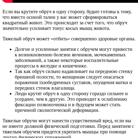
Если вы крутите обруч в одну сторону, будьте готовы к тому,
что вместо осиной талии у вас может сформироваться
квадратный живот. Это происходит за счет того, что обруч
значительно усиливает тонус косых мышц живота.
Тяжелый обруч может «отбить» совершенно здоровые органы.
Долгие и усиленные занятия с обручем могут привести
к возникновению болезни яичников, мочекаменных
заболеваний, а также некоторые воспалительные
процессы в желудке и кишечнике.
Так как обруч сильно надавливает на переднюю стенку
брюшной полости, то женщинам следует опасаться
поражения тазобедренных суставов, опущения матки и
передних стенок влагалища.
Люди крутят обруч в одну сторону гораздо сильнее и
усерднее, чем в другую. Это приводит к ослаблению
фиксации позвоночника и в будущем может стать
причиной сколиотической деформации.
Тяжелые обручи могут нанести существенный вред, если вы
не имеете должной физической подготовки. Перед занятием с
тяжелым обручем придется укрепить мышцы при помощи
других физических упражнений.