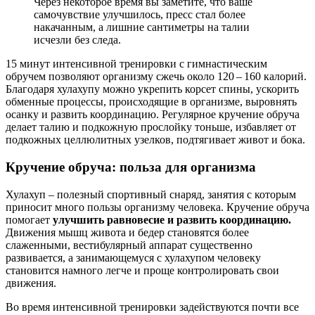
Через некоторое время вы заметите, что ваше
самочувствие улучшилось, пресс стал более
накачанным, а лишние сантиметры на талии
исчезли без следа.
15 минут интенсивной тренировки с гимнастическим
обручем позволяют организму сжечь около 120 – 160 калорий.
Благодаря хулахупу можно укрепить корсет спины, ускорить
обменные процессы, происходящие в организме, выровнять
осанку и развить координацию. Регулярное кручение обруча
делает талию и подкожную прослойку тоньше, избавляет от
подкожных целлюлитных узелков, подтягивает живот и бока.
Кручение обруча: польза для организма
Хулахуп – полезный спортивный снаряд, занятия с которым
приносит много пользы организму человека. Кручение обруча
помогает
улучшить равновесие и развить координацию.
Движения мышц живота и бедер становятся более
слаженными, вестибулярный аппарат существенно
развивается, а занимающемуся с хулахупом человеку
становится намного легче и проще контролировать свои
движения.
Во время интенсивной тренировки задействуются почти все