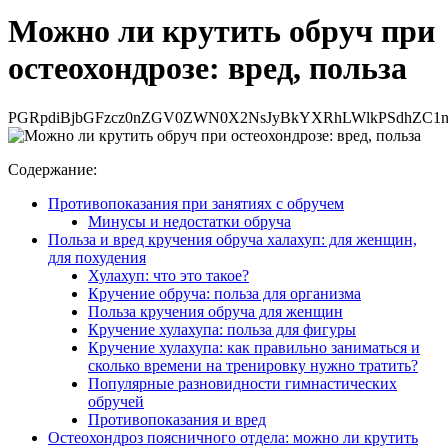
Можно ли крутить обруч при
остеохондрозе: вред, польза
PGRpdiBjbGFzcz0nZGV0ZWN0X2NsJyBkYXRhLWlkPSdhZC1nb
Содержание:
Противопоказания при занятиях с обручем
Минусы и недостатки обруча
Польза и вред кручения обруча халахуп: для женщин,
для похудения
Хулахуп: что это такое?
Кручение обруча: польза для организма
Польза кручения обруча для женщин
Кручение хулахупа: польза для фигуры
Кручение хулахупа: как правильно заниматься и
сколько времени на тренировку нужно тратить?
Популярные разновидности гимнастических
обручей
Противопоказания и вред
Остеохондроз поясничного отдела: можно ли крутить