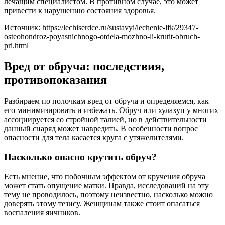
лечащим специалистом. В противном случае, это может
привести к нарушению состояния здоровья.
Источник:
https://lechiserdce.ru/sustavyi/lechenie-lfk/29347-
osteohondroz-poyasnichnogo-otdela-mozhno-li-krutit-obruch-
pri.html
Вред от обруча: последствия,
противопоказания
Разбираем по полочкам вред от обруча и определяемся, как
его минимизировать и избежать. Обруч или хулахуп у многих
ассоциируется со стройной талией, но в действительности
данный снаряд может навредить. В особенности вопрос
опасности для тела касается круга с утяжелителями.
Насколько опасно крутить обруч?
Есть мнение, что побочным эффектом от кручения обруча
может стать опущение матки. Правда, исследований на эту
тему не проводилось, поэтому неизвестно, насколько можно
доверять этому тезису. Женщинам также стоит опасаться
воспаления яичников.