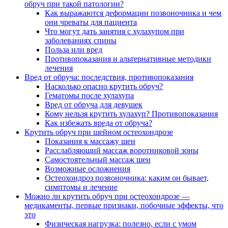
обруч при такой патологии?
Как выражаются деформации позвоночника и чем
они чреваты для пациента
Что могут дать занятия с хулахупом при
заболеваниях спины
Польза или вред
Противопоказания и альтернативные методики
лечения
Вред от обруча: последствия, противопоказания
Насколько опасно крутить обруч?
Гематомы после хулахупа
Вред от обруча для девушек
Кому нельзя крутить хулахуп? Противопоказания
Как избежать вреда от обруча?
Крутить обруч при шейном остеохондрозе
Показания к массажу шеи
Расслабляющий массаж воротниковой зоны
Самостоятельный массаж шеи
Возможные осложнения
Остеохондроз позвоночника: каким он бывает,
симптомы и лечение
Можно ли крутить обруч при остеохондрозе —
медикаменты, первые признаки, побочные эффекты, что
это
Физическая нагрузка: полезно, если с умом