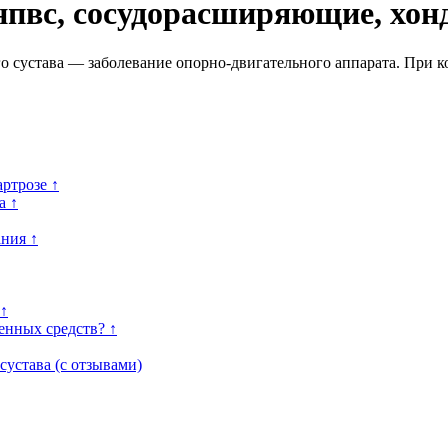
нпвс, сосудорасширяющие, хо
о сустава — заболевание опорно-двигательного аппарата. При ко
ртрозе ↑
а ↑
ания ↑
 ↑
енных средств? ↑
сустава (с отзывами)