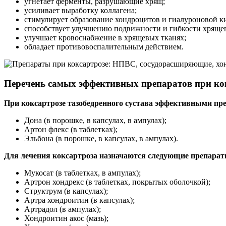
угнетает ферменты, разрушающие хрящ;
усиливает выработку коллагена;
стимулирует образование хондроцитов и гиалуроновой к
способствует улучшению подвижности и гибкости хрящев
улучшает кровоснабжение в хрящевых тканях;
обладает противовоспалительным действием.
Перечень самых эффективных препаратов при ко
При коксартрозе тазобедренного сустава эффективными пре
Дона (в порошке, в капсулах, в ампулах);
Артон флекс (в таблетках);
Эльбона (в порошке, в капсулах, в ампулах).
Для лечения коксартроза назначаются следующие препараты
Мукосат (в таблетках, в ампулах);
Артрон хондрекс (в таблетках, покрытых оболочкой);
Структрум (в капсулах);
Артра хондроитин (в капсулах);
Артрадол (в ампулах);
Хондроитин акос (мазь);