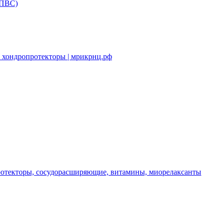
НПВС)
 хондропротекторы | мрикрнц.рф
протекторы, сосудорасширяющие, витамины, миорелаксанты