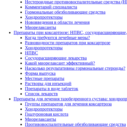
Нестероидные противовоспалительные средства (
Комментарий специалиста
Гормональные обезболивающие средства
Хондропротекторы
Нововведения в области лечения
Миорелаксанты
Препараты при коксартрозе: НПВС, сосудорасширяющие,
Когда требуются лечебные меры?
Разновидности препаратов при коксартрозе
Хондропротекторы
НПВС
Сосудорасширяющие лекарства
Какой миорелаксант эффективный?
Насколько результативны гормональные стероиды?
Форма выпуска
Местные препараты
Растворы для инъекций
Препараты в виде таблеток
Список лекарств
Препараты для лечения тазобедренного сустава: хондро
Группы препаратов для лечения коксартроза
Хондропротекторы
Гиалуроновая кислота
Миорелаксанты
Противовоспалительные обезболивающие средства