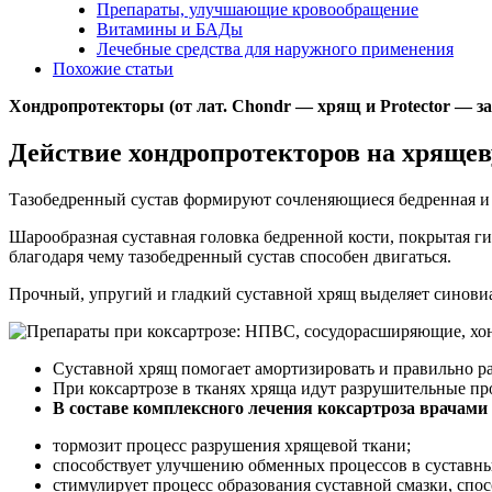
Препараты, улучшающие кровообращение
Витамины и БАДы
Лечебные средства для наружного применения
Похожие статьи
Хондропротекторы (от лат. Chondr — хрящ и Protector — з
Действие хондропротекторов на хрящев
Тазобедренный сустав формируют сочленяющиеся бедренная и 
Шарообразная суставная головка бедренной кости, покрытая г
благодаря чему тазобедренный сустав способен двигаться.
Прочный, упругий и гладкий суставной хрящ выделяет синовиа
Суставной хрящ помогает амортизировать и правильно р
При коксартрозе в тканях хряща идут разрушительные п
В составе комплексного лечения коксартроза врачам
тормозит процесс разрушения хрящевой ткани;
способствует улучшению обменных процессов в суставны
стимулирует процесс образования суставной смазки, сп