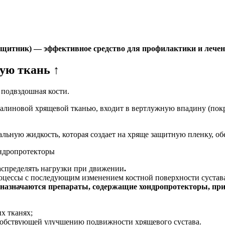
ащитник) — эффективное средство для профилактики и лечени
ую ткань ↑
подвздошная кости.
иалиновой хрящевой тканью, входит в вертлужную впадину (пок
льную жидкость, которая создает на хряще защитную пленку, об
аспределять нагрузки при движении
.
роцессы с последующим изменением костной поверхности сустав
и назначаются препараты, содержащие хондропротекторы, пр
х тканях;
особствующей улучшению подвижности хрящевого сустава.