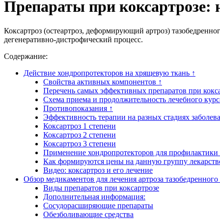
Препараты при коксартрозе: 
Коксартроз (остеартроз, деформирующий артроз) тазобедренног
дегенеративно-дистрофический процесс.
Содержание:
Действие хондропротекторов на хрящевую ткань ↑
Свойства активных компонентов ↑
Перечень самых эффективных препаратов при кокса
Схема приема и продолжительность лечебного курс
Противопоказания ↑
Эффективность терапии на разных стадиях заболев
Коксартроз 1 степени
Коксартроз 2 степени
Коксартроз 3 степени
Применение хондропротекторов для профилактики
Как формируются цены на данную группу лекарств
Видео: коксартроз и его лечение
Обзор медикаментов для лечения артроза тазобедренного 
Виды препаратов при коксартрозе
Дополнительная информация:
Сосудорасширяющие препараты
Обезболивающие средства