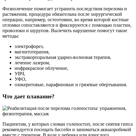
Физиолечение помогает устранить последствия перелома и
растяжения, процедура обязательна после хирургической
операции, например, остеотомии, во время которой костные
отломки сопоставляются и фиксируются с помощью пластин,
проволоки и шурупов. Вылечить нарушение помогут такие
методы:
электрофорез,
магнитотерапия,
экстракорпоральная ударно-волновая терапия,
лечение лазером,
инфракрасное облучение,
УВЧ,
УФО,
озокеритовые, парафиновые и грязевые обертывания.
Что дает плавание?
Пациентам, у которых сломан голеностоп, после снятия гипса
рекомендуется посещать бассейн и заниматься аквааэробикой
вместе с тренером. В воде у ребенка или взрослого