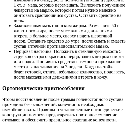
1 ст. л. меда, хорошо перемешать. Выложить полученное
лекарство на марлю, которой потом нужно надежно
бинтовать срастающийся сустав. Оставить средство на
ночь.
Заживляющая мазь с конским жиром. Размягчить 50 г
животного жира, после массажными движениями
втереть в больное место, сверху надеть шерстяной
носок. Оставить средство до утра, после смыть и смазать
сустав аптечной противовоспалительной мазью.
Перцовая настойка. Положить в стеклянную емкость 5
стручков острого красного перца, залить литром спирта
или водки. Поставить средство в темное и прохладное
место для настаивания на 3 недели. Когда настойка
будет готовой, отлить небольшое количество, подогреть,
после массажными движениями втереть в кожу.
Ортопедические приспособления
Чтобы восстановление после травмы голеностопного сустава
проходило без осложнений, конечность необходимо
иммобилизовать. Правильно установленные ортопедические
конструкции помогут предотвратить повторное смешение
отломков и обеспечить правильное срастание конечности.