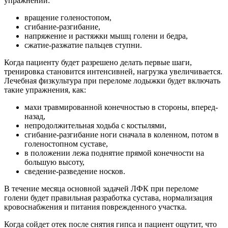
упражнений:
вращение голеностопом,
сгибание-разгибание,
напряжение и растяжки мышц голени и бедра,
сжатие-разжатие пальцев ступни.
Когда пациенту будет разрешено делать первые шаги,
тренировка становится интенсивней, нагрузка увеличивается.
Лечебная физкультура при переломе лодыжки будет включать
такие упражнения, как:
махи травмированной конечностью в стороны, вперед-
назад,
непродолжительная ходьба с костылями,
сгибание-разгибание ноги сначала в коленном, потом в
голеностопном суставе,
в положении лежа поднятие прямой конечности на
большую высоту,
сведение-разведение носков.
В течение месяца основной задачей ЛФК при переломе
голени будет правильная разработка сустава, нормализация
кровоснабжения и питания поврежденного участка.
Когда сойдет отек после снятия гипса и пациент ощутит, что