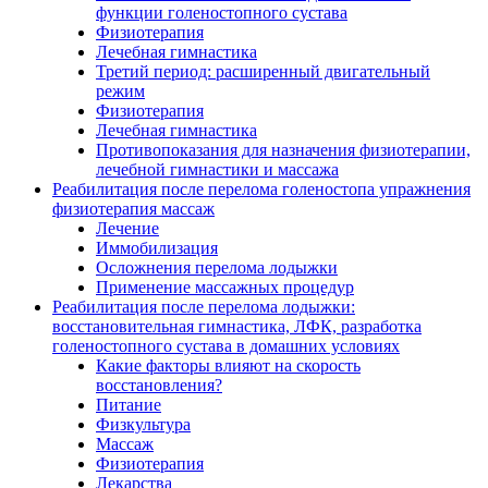
функции голеностопного сустава
Физиотерапия
Лечебная гимнастика
Третий период: расширенный двигательный
режим
Физиотерапия
Лечебная гимнастика
Противопоказания для назначения физиотерапии,
лечебной гимнастики и массажа
Реабилитация после перелома голеностопа упражнения
физиотерапия массаж
Лечение
Иммобилизация
Осложнения перелома лодыжки
Применение массажных процедур
Реабилитация после перелома лодыжки:
восстановительная гимнастика, ЛФК, разработка
голеностопного сустава в домашних условиях
Какие факторы влияют на скорость
восстановления?
Питание
Физкультура
Массаж
Физиотерапия
Лекарства