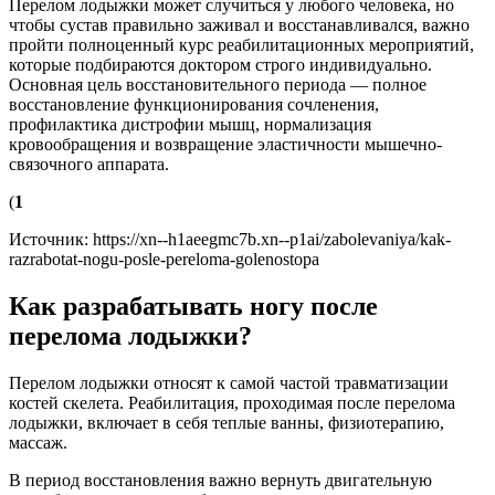
Перелом лодыжки может случиться у любого человека, но
чтобы сустав правильно заживал и восстанавливался, важно
пройти полноценный курс реабилитационных мероприятий,
которые подбираются доктором строго индивидуально.
Основная цель восстановительного периода — полное
восстановление функционирования сочленения,
профилактика дистрофии мышц, нормализация
кровообращения и возвращение эластичности мышечно-
связочного аппарата.
(
1
Источник:
https://xn--h1aeegmc7b.xn--p1ai/zabolevaniya/kak-
razrabotat-nogu-posle-pereloma-golenostopa
Как разрабатывать ногу после
перелома лодыжки?
Перелом лодыжки относят к самой частой травматизации
костей скелета. Реабилитация, проходимая после перелома
лодыжки, включает в себя теплые ванны, физиотерапию,
массаж.
В период восстановления важно вернуть двигательную