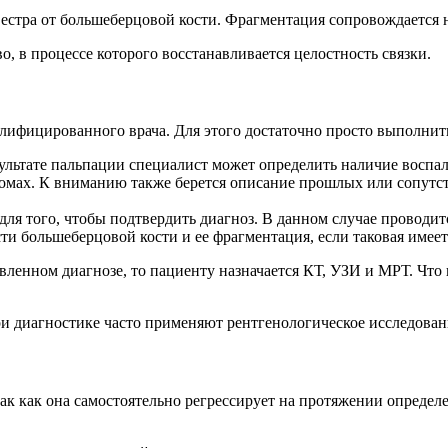
вестра от большеберцовой кости. Фрагментация сопровождается
 в процессе которого восстанавливается целостность связки.
алифицированного врача. Для этого достаточно просто выполнит
льтате пальпации специалист может определить наличие воспал
омах. К вниманию также берется описание прошлых или сопутст
для того, чтобы подтвердить диагноз. В данном случае проводи
и большеберцовой кости и ее фрагментация, если таковая имеет
авленном диагнозе, то пациенту назначается КТ, УЗИ и МРТ. Что 
и диагностике часто применяют рентгенологическое исследован
 так как она самостоятельно регрессирует на протяжении опреде