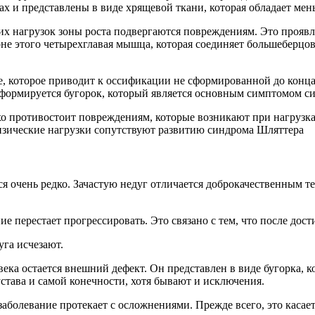
х и представлены в виде хрящевой ткани, которая обладает мен
их нагрузок зоны роста подвергаются повреждениям. Это проявл
не этого четырехглавая мышца, которая соединяет большеберцову
е, которое приводит к оссификации не сформированной до конца
м формируется бугорок, который является основным симптомом с
о противостоит повреждениям, которые возникают при нагрузках
зические нагрузки сопутствуют развитию синдрома Шляттера
 очень редко. Зачастую недуг отличается доброкачественным те
ание перестает прогрессировать. Это связано с тем, что после до
уга исчезают.
века остается внешний дефект. Он представлен в виде бугорка, 
става и самой конечности, хотя бывают и исключения.
аболевание протекает с осложнениями. Прежде всего, это касае