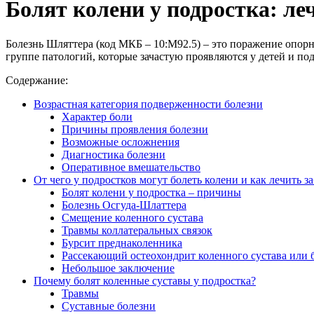
Болят колени у подростка: ле
Болезнь Шляттера (код МКБ – 10:М92.5) – это поражение опорн
группе патологий, которые зачастую проявляются у детей и под
Содержание:
Возрастная категория подверженности болезни
Характер боли
Причины проявления болезни
Возможные осложнения
Диагностика болезни
Оперативное вмешательство
От чего у подростков могут болеть колени и как лечить з
Болят колени у подростка – причины
Болезнь Осгуда-Шлаттера
Смещение коленного сустава
Травмы коллатеральных связок
Бурсит преднаколенника
Рассекающий остеохондрит коленного сустава или 
Небольшое заключение
Почему болят коленные суставы у подростка?
Травмы
Суставные болезни