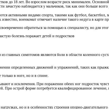
остков до 18 лет. Во взрослом возрасте риск минимален. Основно
и зачастую наблюдается у мальчиков, так как они больше всего 
ются активными видами спорта, такими как футбол, баскетбол, х
 известно, военкомат отмечает наличие такого недуга в карте п
воевременно обратиться за помощью к специалисту, но для это
частую болезнь поражает детей и подростков
из главных симптомов являются боли в области коленного суст
нении определенных движений и упражнений, таких как прыжки
только в ноге, но и в спине.
 бывают и исключения. При поражении обеих ног подросток чувс
стей. При острой форме потребуется квалифицированное лечение,
нагрузках, но и в особенностях строения опорно-двигательного 