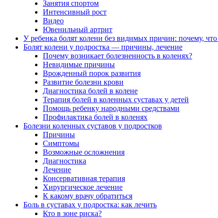
Занятия спортом
Интенсивный рост
Видео
Ювенильный артрит
У ребенка болят колени без видимых причин: почему, что
Болят колени у подростка — причины, лечение
Почему возникает болезненность в коленях?
Невидимые причины
Врожденный порок развития
Развитие болезни крови
Диагностика болей в колене
Терапия болей в коленных суставах у детей
Помощь ребенку народными средствами
Профилактика болей в коленях
Болезни коленных суставов у подростков
Причины
Симптомы
Возможные осложнения
Диагностика
Лечение
Консервативная терапия
Хирургическое лечение
К какому врачу обратиться
Боль в суставах у подростка: как лечить
Кто в зоне риска?