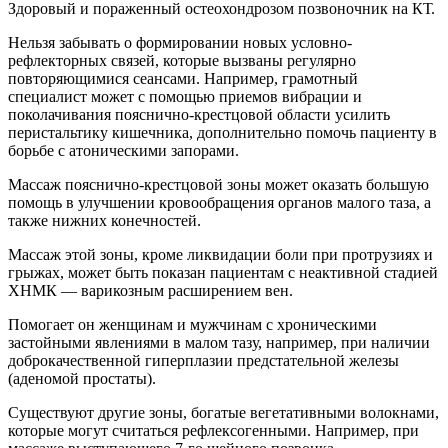
Здоровый и пораженный остеохондрозом позвоночник на КТ.
Нельзя забывать о формировании новых условно-
рефлекторных связей, которые вызваны регулярно
повторяющимися сеансами. Например, грамотный
специалист может с помощью приемов вибрации и
поколачивания пояснично-крестцовой области усилить
перистальтику кишечника, дополнительно помочь пациенту в
борьбе с атоническими запорами.
Массаж пояснично-крестцовой зоны может оказать большую
помощь в улучшении кровообращения органов малого таза, а
также нижних конечностей.
Массаж этой зоны, кроме ликвидации боли при протрузиях и
грыжах, может быть показан пациентам с неактивной стадией
ХНМК — варикозным расширением вен.
Помогает он женщинам и мужчинам с хроническими
застойными явлениями в малом тазу, например, при наличии
доброкачественной гиперплазии предстательной железы
(аденомой простаты).
Существуют другие зоны, богатые вегетативными волокнами,
которые могут считаться рефлексогенными. Например, при