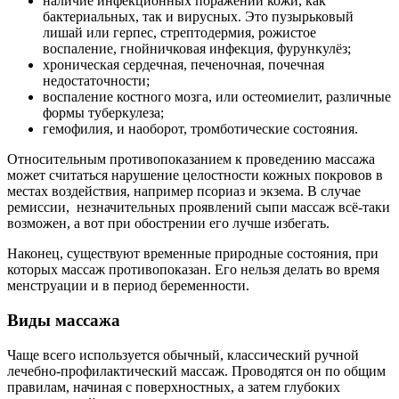
наличие инфекционных поражений кожи, как
бактериальных, так и вирусных. Это пузырьковый
лишай или герпес, стрептодермия, рожистое
воспаление, гнойничковая инфекция, фурункулёз;
хроническая сердечная, печеночная, почечная
недостаточности;
воспаление костного мозга, или остеомиелит, различные
формы туберкулеза;
гемофилия, и наоборот, тромботические состояния.
Относительным противопоказанием к проведению массажа
может считаться нарушение целостности кожных покровов в
местах воздействия, например псориаз и экзема. В случае
ремиссии, незначительных проявлений сыпи массаж всё-таки
возможен, а вот при обострении его лучше избегать.
Наконец, существуют временные природные состояния, при
которых массаж противопоказан. Его нельзя делать во время
менструации и в период беременности.
Виды массажа
Чаще всего используется обычный, классический ручной
лечебно-профилактический массаж. Проводятся он по общим
правилам, начиная с поверхностных, а затем глубоких