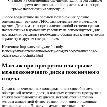
Запрет на болезненные ощущения. Если перед сеансом
или во время него возникает боль, делать массаж при
грыже позвоночника запрещено.
Любое воздействие на больной позвоночник должно
оцениваться тренером ЛФК, физиотерапевтом и лечащим
врачом. Делать массаж при наличии любой степени грыжи
позвоночника в домашних условиях не рекомендуется. Для
достижения результата необходимо обращаться к мануальному
терапевту и другим специалистам.
Источник:
https://nevrology.net/metody-
lecheniya/massazh/mozhno-li-delay-pri-gryzhe-poyasnichnogo-
otdela-pozvonochnika.html
Массаж при протрузии или грыже
межпозвоночного диска поясничного
отдела
Среди многочисленных консервативных способов лечения
обострений остеохондроза, к которым относятся протрузии и
грыжи межпозвонковых дисков, встречаются не только
методы аппаратной физиотерапии, но и многочисленные
ручные техники. Пожалуй, самые известные — это