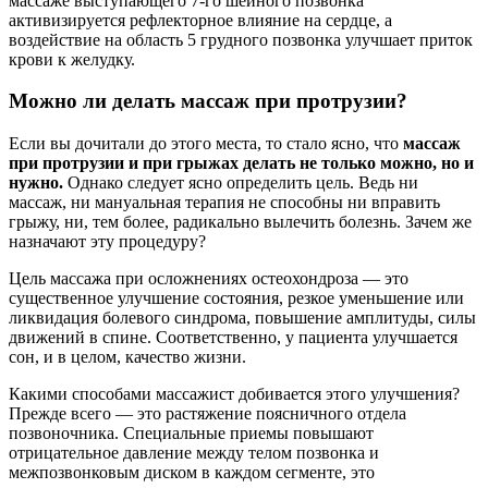
массаже выступающего 7-го шейного позвонка
активизируется рефлекторное влияние на сердце, а
воздействие на область 5 грудного позвонка улучшает приток
крови к желудку.
Можно ли делать массаж при протрузии?
Если вы дочитали до этого места, то стало ясно, что
массаж
при протрузии и при грыжах делать не только можно, но и
нужно.
Однако следует ясно определить цель. Ведь ни
массаж, ни мануальная терапия не способны ни вправить
грыжу, ни, тем более, радикально вылечить болезнь. Зачем же
назначают эту процедуру?
Цель массажа при осложнениях остеохондроза — это
существенное улучшение состояния, резкое уменьшение или
ликвидация болевого синдрома, повышение амплитуды, силы
движений в спине. Соответственно, у пациента улучшается
сон, и в целом, качество жизни.
Какими способами массажист добивается этого улучшения?
Прежде всего — это растяжение поясничного отдела
позвоночника. Специальные приемы повышают
отрицательное давление между телом позвонка и
межпозвонковым диском в каждом сегменте, это