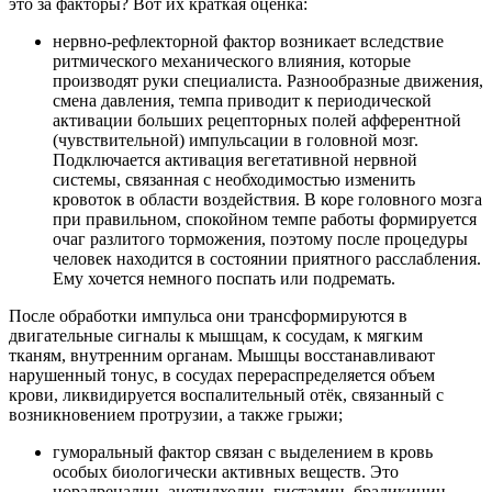
это за факторы? Вот их краткая оценка:
нервно-рефлекторной фактор возникает вследствие
ритмического механического влияния, которые
производят руки специалиста. Разнообразные движения,
смена давления, темпа приводит к периодической
активации больших рецепторных полей афферентной
(чувствительной) импульсации в головной мозг.
Подключается активация вегетативной нервной
системы, связанная с необходимостью изменить
кровоток в области воздействия. В коре головного мозга
при правильном, спокойном темпе работы формируется
очаг разлитого торможения, поэтому после процедуры
человек находится в состоянии приятного расслабления.
Ему хочется немного поспать или подремать.
После обработки импульса они трансформируются в
двигательные сигналы к мышцам, к сосудам, к мягким
тканям, внутренним органам. Мышцы восстанавливают
нарушенный тонус, в сосудах перераспределяется объем
крови, ликвидируется воспалительный отёк, связанный с
возникновением протрузии, а также грыжи;
гуморальный фактор связан с выделением в кровь
особых биологически активных веществ. Это
норадреналин, ацетилхолин, гистамин, брадикинин.