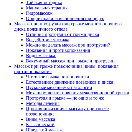
Тайская методика
Мануальная терапия
Гидромассаж
Общие правила выполнения процедур
Массаж при протрузии или грыже межпозвоночного
диска поясничного отдела
Отличия протрузии от грыжи диска
Воздействие массажа
Можно ли делать массаж при протрузии?
Показания и противопоказания
Виды массажа
Вакуумный массаж при грыже и протрузии
Массаж при грыже позвоночника: виды, показания,
противопоказания
Что такое грыжа позвоночника
Естественное движение позвонков и диска
Пусковые механизмы патологии
Механизм возникновения межпозвоночной грыжи
Протрузия и грыжа — не одно и то же
Методы лечения
Противопоказания к массажу при грыже
позвоночника
Виды массажа
Классический
Шведский массаж