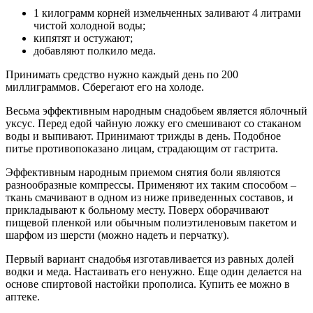
1 килограмм корней измельченных заливают 4 литрами
чистой холодной воды;
кипятят и остужают;
добавляют полкило меда.
Принимать средство нужно каждый день по 200
миллиграммов. Сберегают его на холоде.
Весьма эффективным народным снадобьем является яблочный
уксус. Перед едой чайную ложку его смешивают со стаканом
воды и выпивают. Принимают трижды в день. Подобное
питье противопоказано лицам, страдающим от гастрита.
Эффективным народным приемом снятия боли являются
разнообразные компрессы. Применяют их таким способом –
ткань смачивают в одном из ниже приведенных составов, и
прикладывают к больному месту. Поверх оборачивают
пищевой пленкой или обычным полиэтиленовым пакетом и
шарфом из шерсти (можно надеть и перчатку).
Первый вариант снадобья изготавливается из равных долей
водки и меда. Настаивать его ненужно. Еще один делается на
основе спиртовой настойки прополиса. Купить ее можно в
аптеке.