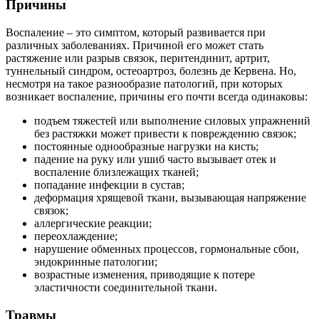
Причины
Воспаление – это симптом, который развивается при
различных заболеваниях. Причиной его может стать
растяжение или разрыв связок, перитендинит, артрит,
туннельный синдром, остеоартроз, болезнь де Кервена. Но,
несмотря на такое разнообразие патологий, при которых
возникает воспаление, причины его почти всегда одинаковы:
подъем тяжестей или выполнение силовых упражнений
без растяжки может привести к повреждению связок;
постоянные однообразные нагрузки на кисть;
падение на руку или ушиб часто вызывает отек и
воспаление близлежащих тканей;
попадание инфекции в сустав;
деформация хрящевой ткани, вызывающая напряжение
связок;
аллергические реакции;
переохлаждение;
нарушение обменных процессов, гормональные сбои,
эндокринные патологии;
возрастные изменения, приводящие к потере
эластичности соединительной ткани.
Травмы