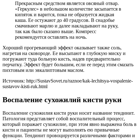
Прекрасным средством является овсяный отвар.
«Геркулес» в небольшом количестве засыпается в
кипяток и варится, пока не образуется жидкая
каша. Ее остужают до 40 градусов. В снадобье
смачивают марлю и далее накладывают на руку,
так как было сказано выше. Компресс
рекомендуется оставлять на ночь.
Хороший прогревающий эффект оказывает также соль,
нагретая на сковороде. Ее высыпают в глубокую миску и
погружают туда больную кисть, надев предварительно
перчатку. Эффект будет большим, если ее перед этим смазать
пихтовым или эвкалиптовым маслом.
Источник:
http://SustavSovet.ru/raznoe/kak-lechitsya-vospalenie-
sustavov-kisti-ruk.html
Воспаление сухожилий кисти руки
Воспаление сухожилия кисти руки носит название тендинит.
Патология представляет собой воспалительный процесс,
который поражает сухожилие, при этом явно выражена боль в
кисти и пациенты не могут выполнять ею привычные
функции. Тендинит провоцируется различными факторами и