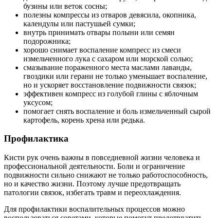
бузины или веток сосны;
полезны компрессы из отваров девясила, окопника,
календулы или пастушьей сумки;
внутрь принимать отвары полыни или семян
подорожника;
хорошо снимает воспаление компресс из смеси
измельченного лука с сахаром или морской солью;
смазывание пораженного места маслами лаванды,
гвоздики или герани не только уменьшает воспаление,
но и ускоряет восстановление подвижности связок;
эффективен компресс из голубой глины с яблочным
уксусом;
помогает снять воспаление и боль измельченный сырой
картофель, корень хрена или редька.
Профилактика
Кисти рук очень важны в повседневной жизни человека и
профессиональной деятельности. Боли и ограничение
подвижности сильно снижают не только работоспособность,
но и качество жизни. Поэтому лучше предотвращать
патологии связок, избегать травм и переохлаждения.
Для профилактики воспалительных процессов можно
воспользоваться советами, которые помогут предотвратить