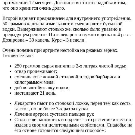
протяжении 12 месяцев. Достоинство этого снадобья в том,
что оно хранится очень долго.
Второй вариант предназначен для внутреннего употребления.
50 граммов каштана измельчают и смешивают с бутылкой
водки. Выдерживают столько же, сколько было указано в
предыдущем рецепте. Пить лекарство нужно в день по 4 раза.
Дозировка – 30 капель. Курс – 3 недели.
Очень полезна при артрите нестойка на ржаных зернах.
Готовят ее так:
250 граммов сырья кипятят в 2-х литрах чистой воды;
отвар процеживают;
смешивают с ложкой столовой плодов барбариса и
килограммом меда;
добавляют бутылку водки;
настаивают 21 день.
Лекарство пьют по столовой ложке, перед тем как сесть
за стол, но не более 3-х раз за сутки.
Лечение артроза суставов пальцев рук
Стоит еще напомнить и о хрене – это растение известно
издавна своими целительными свойствами. Снадобье на
его основе готовится следующим способом: