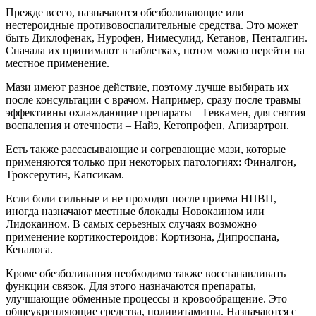
Прежде всего, назначаются обезболивающие или
нестероидные противовоспалительные средства. Это может
быть Диклофенак, Нурофен, Нимесулид, Кетанов, Пенталгин.
Сначала их принимают в таблетках, потом можно перейти на
местное применение.
Мази имеют разное действие, поэтому лучше выбирать их
после консультации с врачом. Например, сразу после травмы
эффективны охлаждающие препараты – Гевкамен, для снятия
воспаления и отечности – Найз, Кетопрофен, Апизартрон.
Есть также рассасывающие и согревающие мази, которые
применяются только при некоторых патологиях: Финалгон,
Троксерутин, Капсикам.
Если боли сильные и не проходят после приема НПВП,
иногда назначают местные блокады Новокаином или
Лидокаином. В самых серьезных случаях возможно
применение кортикостероидов: Кортизона, Дипроспана,
Кеналога.
Кроме обезболивания необходимо также восстанавливать
функции связок. Для этого назначаются препараты,
улучшающие обменные процессы и кровообращение. Это
общеукрепляющие средства, поливитамины. Назначаются с