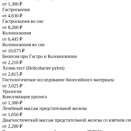
от 1,300
₽
Гастроскопия
от 4,630
₽
Гастроскопия во сне
от 8,260
₽
Колоноскопия
от 6,445
₽
Колоноскопия во сне
от 10,075
₽
Биопсия при Гастро и Колоноскопии
от 2,210
₽
Хелик-тест (Helicobacter pylori)
от 2,815
₽
Гистологическое исследование биопсийного материала
от 3,025
₽
Урология
Консультация уролога
от 1,300
₽
Лечебный массаж предстательной железы
от 1,650
₽
Диагностический массаж предстательной железы со взятием се
от 2,200
₽