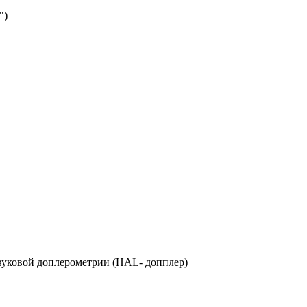
")
звуковой доплерометрии (HAL- допплер)