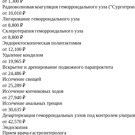
от 1,300
₽
Радиоволновая коагуляция геморроидального узла ("Сургитрон
от 10,010
₽
Лигирование геморроидального узла
от 8,800
₽
Склеротерапия геморроидального узла
от 8,800
₽
Эндоректоскопическая полипэктомия
от 12,100
₽
Удаление кондилом
от 19,965
₽
Вскрытие и дренирование подкожного парапроктита
от 24,486
₽
Иссечение свищей
от 25,289
₽
Иссечение копчиковых ходов
от 27,940
₽
Иссечение анальных трещин
от 30,635
₽
Дезартеризация геморроидальных узлов под контролем ультра
от 42,570
₽
Эндоскопия
Прием врача-гастроэнтеролога