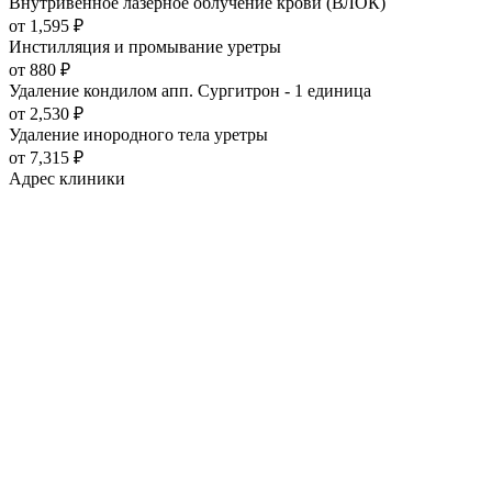
Внутривенное лазерное облучение крови (ВЛОК)
от 1,595
₽
Инстилляция и промывание уретры
от 880
₽
Удаление кондилом апп. Сургитрон - 1 единица
от 2,530
₽
Удаление инородного тела уретры
от 7,315
₽
Адрес клиники