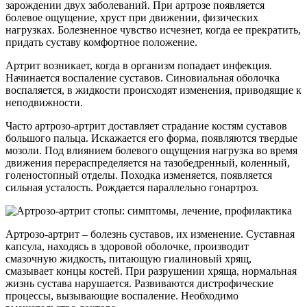
зарождении двух заболеваний. При артрозе появляется
болевое ощущение, хруст при движении, физических
нагрузках. Болезненное чувство исчезнет, когда ее прекратить,
придать суставу комфортное положение.
Артрит возникает, когда в организм попадает инфекция.
Начинается воспаление суставов. Синовиальная оболочка
воспаляется, в жидкости происходят изменения, приводящие к
неподвижности.
Часто артрозо-артрит доставляет страдание костям суставов
большого пальца. Искажается его форма, появляются твердые
мозоли. Под влиянием болевого ощущения нагрузка во время
движения перераспределяется на тазобедренный, коленный,
голеностопный отделы. Походка изменяется, появляется
сильная усталость. Рождается параллельно гонартроз.
Артрозо-артрит – болезнь суставов, их изменение. Суставная
капсула, находясь в здоровой оболочке, производит
смазочную жидкость, питающую гиалиновый хрящ,
смазывает концы костей. При разрушении хряща, нормальная
жизнь сустава нарушается. Развиваются дистрофические
процессы, вызывающие воспаление. Необходимо