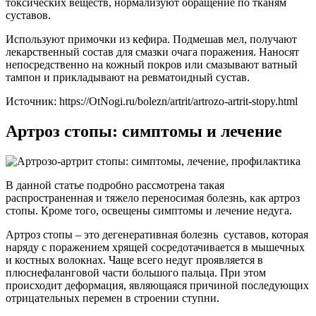
токсических веществ, нормализуют обращение по тканям
суставов.
Используют примочки из кефира. Подмешав мел, получают
лекарственный состав для смазки очага поражения. Наносят
непосредственно на кожный покров или смазывают ватный
тампон и прикладывают на ревматоидный сустав.
Источник:
https://OtNogi.ru/bolezn/artrit/artrozo-artrit-stopy.html
Артроз стопы: симптомы и лечение
В данной статье подробно рассмотрена такая
распространенная и тяжело переносимая болезнь, как артроз
стопы. Кроме того, освещены симптомы и лечение недуга.
Артроз стопы – это дегенеративная болезнь суставов, которая
наряду с поражением хрящей сосредотачивается в мышечных
и костных волокнах. Чаще всего недуг проявляется в
плюснефаланговой части большого пальца. При этом
происходит деформация, являющаяся причиной последующих
отрицательных перемен в строении ступни.