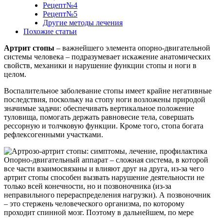
Рецепт№4
Рецепт№5
Другие методы лечения
Похожие статьи
Артрит стопы
– важнейшего элемента опорно-двигательной
системы человека – подразумевает искажение анатомических
свойств, механики и нарушение функции стопы и ноги в
целом.
Воспалительное заболевание стопы имеет крайне негативные
последствия, поскольку на стопу ноги возложены природой
значимые задачи: обеспечивать вертикальное положение
туловища, помогать держать равновесие тела, совершать
рессорную и толчковую функции. Кроме того, стопа богата
рефлексогенными участками.
Опорно-двигательный аппарат – сложная система, в которой
все части взаимосвязаны и влияют друг на друга, из-за чего
артрит стопы способен вызвать нарушение деятельности не
только всей конечности, но и позвоночника (из-за
неправильного перераспределения нагрузки). А позвоночник
– это стержень человеческого организма, по которому
проходит спинной мозг. Поэтому в дальнейшем, по мере