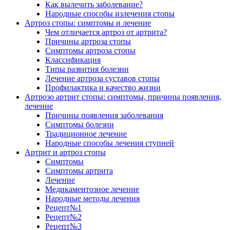
Как вылечить заболевание?
Народные способы излечения стопы
Артроз стопы: симптомы и лечение
Чем отличается артроз от артрита?
Причины артроза стопы
Симптомы артроза стопы
Классификация
Типы развития болезни
Лечение артроза суставов стопы
Профилактика и качество жизни
Артрозо артрит стопы: симптомы, причины появления,
лечение
Причины появления заболевания
Симптомы болезни
Традиционное лечение
Народные способы лечения ступней
Артрит и артроз стопы
Симптомы
Симптомы артрита
Лечение
Медикаментозное лечение
Народные методы лечения
Рецепт№1
Рецепт№2
Рецепт№3