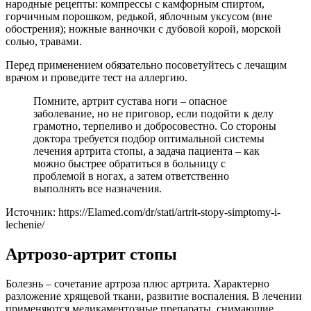
народные рецепты: компрессы с камфорным спиртом,
горчичным порошком, редькой, яблочным уксусом (вне
обострения); ножные ванночки с дубовой корой, морской
солью, травами.
Перед применением обязательно посоветуйтесь с лечащим
врачом и проведите тест на аллергию.
Помните, артрит сустава ноги – опасное
заболевание, но не приговор, если подойти к делу
грамотно, терпеливо и добросовестно. Со стороны
доктора требуется подбор оптимальной системы
лечения артрита стопы, а задача пациента – как
можно быстрее обратиться в больницу с
проблемой в ногах, а затем ответственно
выполнять все назначения.
Источник:
https://Elamed.com/dr/stati/artrit-stopy-simptomy-i-
lechenie/
Артрозо-артрит стопы
Болезнь – сочетание артроза плюс артрита. Характерно
разложение хрящевой ткани, развитие воспаления. В лечении
применяются медикаментозные препараты, снимающие