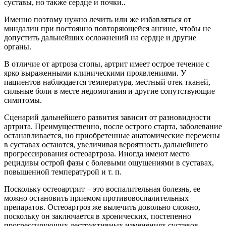
суставы, но также сердце и почки..
Именно поэтому нужно лечить или же избавляться от
миндалин при постоянно повторяющейся ангине, чтобы не
допустить дальнейших осложнений на сердце и другие
органы.
В отличие от артроза стопы, артрит имеет острое течение с
ярко выраженными клиническими проявлениями. У
пациентов наблюдается температура, местный отек тканей,
сильные боли в месте недомогания и другие сопутствующие
симптомы.
Сценарий дальнейшего развития зависит от разновидности
артрита. Преимущественно, после острого старта, заболевание
останавливается, но приобретенные анатомические перемены
в суставах остаются, увеличивая вероятность дальнейшего
прогрессирования остеоартроза. Иногда имеют место
рецидивы острой фазы с болевыми ощущениями в суставах,
повышенной температурой и т. п.
Поскольку остеоартрит – это воспалительная болезнь, ее
можно остановить приемом противовоспалительных
препаратов. Остеоартроз же вылечить довольно сложно,
поскольку он заключается в хронических, постепенно
прогрессирующих деструктивных изменениях суставов.