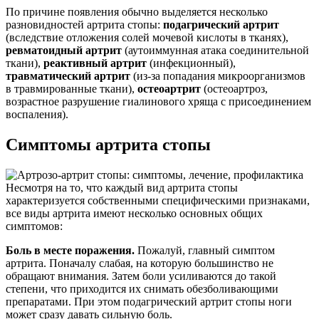
По причине появления обычно выделяется несколько
разновидностей артрита стопы:
подагрический артрит
(вследствие отложения солей мочевой кислоты в тканях),
ревматоидный артрит
(аутоиммунная атака соединительной
ткани),
реактивный артрит
(инфекционный),
травматический артрит
(из-за попадания микроорганизмов
в травмированные ткани),
остеоартрит
(остеоартроз,
возрастное разрушение гиалинового хряща с присоединением
воспаления).
Симптомы артрита стопы
Несмотря на то, что каждый вид артрита стопы
характеризуется собственными специфическими признаками,
все виды артрита имеют несколько основных общих
симптомов:
Боль в месте поражения.
Пожалуй, главный симптом
артрита. Поначалу слабая, на которую большинство не
обращают внимания. Затем боли усиливаются до такой
степени, что приходится их снимать обезболивающими
препаратами. При этом подагрический артрит стопы ноги
может сразу давать сильную боль.