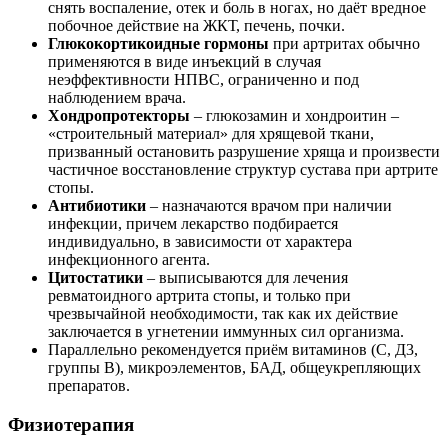
снять воспаление, отек и боль в ногах, но даёт вредное
побочное действие на ЖКТ, печень, почки.
Глюкокортикоидные гормоны
при артритах обычно
применяются в виде инъекций в случая
неэффективности НПВС, ограниченно и под
наблюдением врача.
Хондропротекторы
– глюкозамин и хондроитин –
«строительный материал» для хрящевой ткани,
призванный остановить разрушение хряща и произвести
частичное восстановление структур сустава при артрите
стопы.
Антибиотики
– назначаются врачом при наличии
инфекции, причем лекарство подбирается
индивидуально, в зависимости от характера
инфекционного агента.
Цитостатики
– выписываются для лечения
ревматоидного артрита стопы, и только при
чрезвычайной необходимости, так как их действие
заключается в угнетении иммунных сил организма.
Параллельно рекомендуется приём витаминов (С, Д3,
группы В), микроэлементов, БАД, общеукрепляющих
препаратов.
Физиотерапия