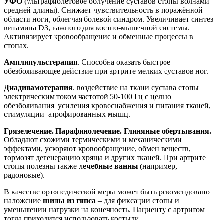
УФО
(ультрафиолетовое облучение суставов стопы волнами
средней длины). Снижает чувствительность в поражённой
области ноги, облегчая болевой синдром. Увеличивает синтез
витамина D3, важного для костно-мышечной системы.
Активизирует кровообращение и обменные процессы в
стопах.
Амплипульстерапия
. Способна оказать быстрое
обезболивающее действие при артрите мелких суставов ног.
Диадинамотерапия
. воздействие на ткани сустава стопы
электрическим током частотой 50-100 Гц с целью
обезболивания, усиления кровоснабжения и питания тканей,
стимуляции атрофированных мышц.
Грязелечение. Парафинолечение. Глиняные обертывания.
Обладают схожими термическими и механическими
эффектами, ускоряют кровообращение, обмен веществ,
тормозят дегенерацию хряща и других тканей. При артрите
стопы полезны также
лечебные ванны
(например,
радоновые).
В качестве ортопедической меры может быть рекомендовано
наложение
шины из гипса
– для фиксации стопы и
уменьшении нагрузки на конечность. Пациенту с артритом
тогда приходится использовать костыли.