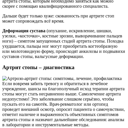
артрита стопы, которым необходимо заняться как можно
скорее с помощью квалифицированного специалиста.
Дальше будет только хуже: скованность при артрите стоп
может сопровождать всё время.
Деформация сустава
(опухание, искривление, шишки,
узелки, «косточки», костные эрозии, выворачивание пальцев
ноги) – симптом запущенных стадий артрита стопы. Походка
ухудшается, пальцы ног могут приобретать когтеобразную
или молотовидную форму, происходят анкилозы и подвывихи
суставов стопы, вальгусные деформации.
Артрит стопы – диагностика
Если вовремя забить тревогу и обратиться в лечебное
учреждение, шансы на благополучный исход терапии артрита
стопы могут стать несравненно выше. Самолечение артрита
недопустимо! Это заболевание слишком серьёзно, чтобы
пускать его на самотёк. Врач-ревматолог или ортопед
проведет внешний осмотр, опросит пациента о самочувствии,
отметит наличие и выраженность объективных симптомов
артрита стопы и назначит дальнейшие обследования: анализы
в лаборатории и инструментальные методы.