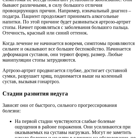
бывают различными, в силу большого отличия
провоцирующих причин. Например, изначальный диагноз –
подагра. Пациент продолжает принимать алкогольные
напитки. По этой причине будет развиваться артрозо-артрит
стопы. Начнет проявляться с заболевания большого пальца.
Отечность, красный или синий оттенок.
Когда лечение не начинается вовремя, симптомы проявляются
сильнее и оказывают все большее беспокойство. Начинается
деформация суставов, они теряют форму, размер. Любые
манипуляции стопы затрудняются.
Артрозо-артрит продвигается глубже, достигает суставной
сумки, разрушает хрящ, поднимается выше на коленный
сустав, вызывая гонартроз.
Стадии развития недуга
Зависят они от быстрого, сильного прогрессирования
болезни:
На первой стадии чувствуются слабые болевые
ощущения в районе поражения. Они усиливаются при
оказываемых на суставы нагрузках. Могут не заметить
начало болезни и не идти в клинику на обследование, не