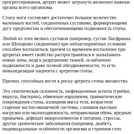
прогрессирования, артрит может затронуть жизненно важные
органы всего организма.
Стопу ноги составляет достаточно большое количество
маленьких костей, соединенных суставами, формирующими
дугу предплюсны и обеспечивающими подвижность стопы.
Любой из этих мелких суставов (например, сустав Лисфранка
или Шопарово соединение) при неблагоприятных условиях
способен воспалиться, причем со временем воспаление при
артритах имеет свойство распространяться и захватывать
новые зоны, ведя к разрушению тканей, ослаблению
подвижности и даже полной обездвиженности, то есть
инвалидизации пациента с артритом стопы.
Причин, способных вести к риску артрита стопы множество.
Это генетическая склонность, инфекционные агенты (грибки,
вирусы, бактерии), обменные нарушения, травматические
повреждения стопы, излишняя масса тела, возрастное
старение костно-мышечной системы, слишком высокие
нагрузки или малоподвижность, неправильная обувь, вредные
привычки, дефицит микроэлементов в питании, стрессы,
другие хронические заболевания (например, диабет),
индивидуальные особенности организма и строения стоп.