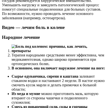
сосудов рекомендуется хирургическое вмешательство.
Уменьшить нагрузку и замедлить патологический процесс
помогут специальные подколенники для больных суставов.
По возможности, нужно проводить лечение основного
заболевания (например, остеоартроза).
Видео — лечим боль в колене
Народное лечение
Терапия народными средствами менее эффективна, чем
медикаментозная, однако широко применяется при
ортопедических болях.
В основном, она включает наружное лечение на ноге:
Сырье одуванчика, сирени и каштана
заливают
стаканом водки и настаивают 2 недели. В настое нужно
смочить кусок марли и делать примочки к больной
области;
Из меда и мумие
можно приготовить мазь, которую
втирают со стороны чашечки и подколенного
сухожилия;
Смесь из поваренной соли, соды и горчицы