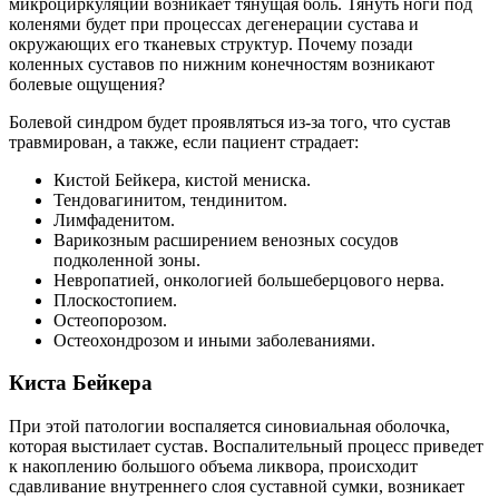
микроциркуляции возникает тянущая боль. Тянуть ноги под
коленями будет при процессах дегенерации сустава и
окружающих его тканевых структур. Почему позади
коленных суставов по нижним конечностям возникают
болевые ощущения?
Болевой синдром будет проявляться из-за того, что сустав
травмирован, а также, если пациент страдает:
Кистой Бейкера, кистой мениска.
Тендовагинитом, тендинитом.
Лимфаденитом.
Варикозным расширением венозных сосудов
подколенной зоны.
Невропатией, онкологией большеберцового нерва.
Плоскостопием.
Остеопорозом.
Остеохондрозом и иными заболеваниями.
Киста Бейкера
При этой патологии воспаляется синовиальная оболочка,
которая выстилает сустав. Воспалительный процесс приведет
к накоплению большого объема ликвора, происходит
сдавливание внутреннего слоя суставной сумки, возникает