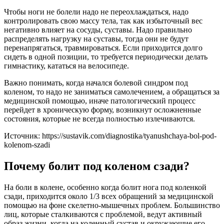
Чтобы ноги не болели надо не переохлаждаться, надо
контролировать свою массу тела, так как избыточный вес
негативно влияет на сосуды, суставы. Надо правильно
распределять нагрузку на суставы, тогда они не будут
перенапрягаться, травмироваться. Если приходится долго
сидеть в одной позиции, то требуется периодически делать
гимнастику, кататься на велосипеде.
Важно понимать, когда начался болевой синдром под
коленом, то надо не заниматься самолечением, а обращаться за
медицинской помощью, иначе патологический процесс
перейдет в хроническую форму, возникнут осложненные
состояния, которые не всегда полностью излечиваются.
Источник:
https://sustavik.com/diagnostika/tyanushchaya-bol-pod-
kolenom-szadi
Почему болит под коленом сзади?
На боли в колене, особенно когда болит нога под коленкой
сзади, приходится около 1/3 всех обращений за медицинской
помощью на фоне скелетно-мышечных проблем. Большинство
лиц, которые сталкиваются с проблемой, ведут активный
образ жизни, когда на коленный сустав и окружающие его