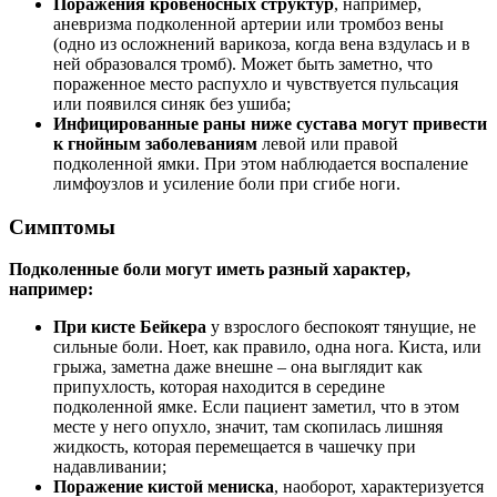
Поражения кровеносных структур
, например,
аневризма подколенной артерии или тромбоз вены
(одно из осложнений варикоза, когда вена вздулась и в
ней образовался тромб). Может быть заметно, что
пораженное место распухло и чувствуется пульсация
или появился синяк без ушиба;
Инфицированные раны ниже сустава могут привести
к гнойным заболеваниям
левой или правой
подколенной ямки. При этом наблюдается воспаление
лимфоузлов и усиление боли при сгибе ноги.
Симптомы
Подколенные боли могут иметь разный характер,
например:
При кисте Бейкера
у взрослого беспокоят тянущие, не
сильные боли. Ноет, как правило, одна нога. Киста, или
грыжа, заметна даже внешне – она выглядит как
припухлость, которая находится в середине
подколенной ямке. Если пациент заметил, что в этом
месте у него опухло, значит, там скопилась лишняя
жидкость, которая перемещается в чашечку при
надавливании;
Поражение кистой мениска
, наоборот, характеризуется