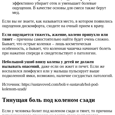
эффективно убирает отек и уменьшает болевые
ощущения. В качестве основы для смеси также берут
мед.
Если вы не знаете, как называется место, в котором появились
ощущения дискомфорта, сходите на очный прием к врачу.
Если ощущается тяжесть, жжение, колено припухло или
тянет
– причины самостоятельно найти будет очень сложно.
Бывает, что острые коленки – лишь косметическая
особенность, а бывает, что коленная чашечка начинает болеть
при нажатии спереди и свидетельствует о патологии.
Небольшой ушиб внизу колена у детей не должен
вызывать опасений
, даже если он жжет и печет. Если же
воспалился лимфоузел или у малыша пульсирует выше
подколенной ямки, возможно, наличие сосудистых патологий.
Источник:
https://sustavoved.com/boli-v-sustavah/bol-pod-
kolenom-szadi/
Тянущая боль под коленом сзади
Если у человека болит под коленом сзади и тянет, то причины