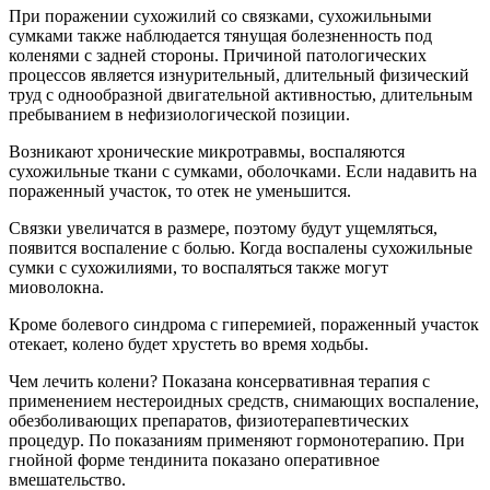
При поражении сухожилий со связками, сухожильными
сумками также наблюдается тянущая болезненность под
коленями с задней стороны. Причиной патологических
процессов является изнурительный, длительный физический
труд с однообразной двигательной активностью, длительным
пребыванием в нефизиологической позиции.
Возникают хронические микротравмы, воспаляются
сухожильные ткани с сумками, оболочками. Если надавить на
пораженный участок, то отек не уменьшится.
Связки увеличатся в размере, поэтому будут ущемляться,
появится воспаление с болью. Когда воспалены сухожильные
сумки с сухожилиями, то воспаляться также могут
миоволокна.
Кроме болевого синдрома с гиперемией, пораженный участок
отекает, колено будет хрустеть во время ходьбы.
Чем лечить колени? Показана консервативная терапия с
применением нестероидных средств, снимающих воспаление,
обезболивающих препаратов, физиотерапевтических
процедур. По показаниям применяют гормонотерапию. При
гнойной форме тендинита показано оперативное
вмешательство.