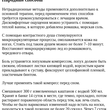
Нетрадиционные методы применяются дополнительно к
основной терапии, перед применением этих способов
требуется проконсультироваться с лечащим врачом.
Дискомфортные ощущения можно устранить с помощью
теплой ванны, в которую добавлена ромашка, морская соль.
С помощью контрастного душа стимулируются
микроциркуляторные процессы, омолаживается кожа на
ногах. Стоять под таким душем можно не более 7–10 минут.
Восстановит микроциркуляцию лед из ромашкового,
чередового отвара.
Боль устраняется лопуховым компрессом, лопух должен быть
свежим, обливают листки кипящей водой, ворсистым краем
прикладывают к суставу, фиксируют целлофановой пленкой,
эластичным бинтом.
Лучше применять такой компресс перед сном.
Смешивают 300 г измельченных каштанов с водкой 500 мл.
Хранят в банке 14 суток в месте, где темно, прохладно, потом
растирают пораженную область перед тем, как лечь спать.
Чтобы не было варикозных изменений надо встать на носки,
находиться в такой позиции не более 20 секунд. Через 7 суток