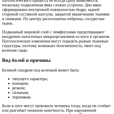
патологического процесса не всегда сразу выявляются,
поскольку подколенная ямка сложно устроена. Дно ямки
сформировано внутренней поверхностью бедра, задней
стороной суставной капсулы, закрытой мышечными тканями
и связками. По центру расположены нейроны, сосудистые
ткани.
Подкожный жировой слой с лимфоузлами предотвращают
внедрение патогенных микроорганизмов из ноги в организм.
Патологические изменения могут поразить разные тканевые
структуры, поэтому возникает болезненность, тянет под
коленом сзади.
Вид болей и причины
Болевой синдром под коленкой может быть:
тянущего характера;
ноющим;
резким;
сильным;
терпимым.
Боли в ноге могут тревожить человека тогда, когда он сгибает
или разгибает нижнюю конечность. При нарушенной