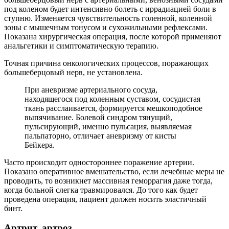
под коленом будет интенсивно болеть с иррадиацией боли в
ступню. Изменяется чувствительность голенной, коленной
зоны с мышечным тонусом и сухожильными рефлексами.
Показана хирургическая операция, после которой применяют
анальгетики и симптоматическую терапию.
Точная причина онкологических процессов, поражающих
большеберцовый нерв, не установлена.
При аневризме артериального сосуда,
находящегося под коленным суставом, сосудистая
ткань расслаивается, формируется мешкоподобное
выпячивание. Болевой синдром тянущий,
пульсирующий, именно пульсация, выявляемая
пальпаторно, отличает аневризму от кисты
Бейкера.
Часто происходит одностороннее поражение артерии.
Показано оперативное вмешательство, если лечебные меры не
проводить, то возникнет массивная геморрагия даже тогда,
когда больной слегка травмировался. До того как будет
проведена операция, пациент должен носить эластичный
бинт.
Артрит, артроз