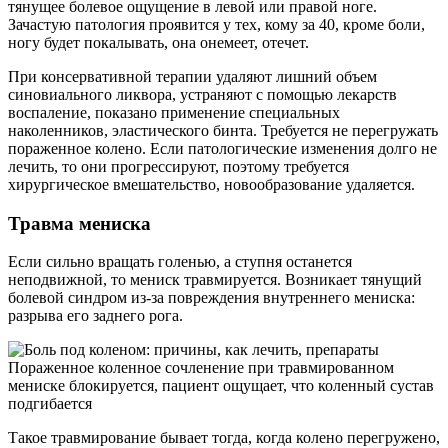
тянущее болевое ощущение в левой или правой ноге.
Зачастую патология проявится у тех, кому за 40, кроме боли,
ногу будет покалывать, она онемеет, отечет.
При консервативной терапии удаляют лишний объем
синовиального ликвора, устраняют с помощью лекарств
воспаление, показано применение специальных
наколенников, эластического бинта. Требуется не перегружать
пораженное колено. Если патологические изменения долго не
лечить, то они прогрессируют, поэтому требуется
хирургическое вмешательство, новообразование удаляется.
Травма мениска
Если сильно вращать голенью, а ступня останется
неподвижной, то мениск травмируется. Возникает тянущий
болевой синдром из-за повреждения внутреннего мениска:
разрыва его заднего рога.
Пораженное коленное сочленение при травмированном
мениске блокируется, пациент ощущает, что коленный сустав
подгибается
Такое травмирование бывает тогда, когда колено перегружено,