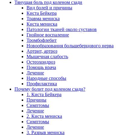
Тянущая боль под коленом сзади
Вид болей и причины
Киста Бейкера
Травма мениска
Киста мениска
Патологии тканей около суставов
Гнойное воспаление
Тромбофлебит
Новообразования большеберцового нерва
Артрит, артроз
Мышечная слабость
Остеохондроз
Помощь врача
Лечение
Народные способы
Профилактика
Почему болит под коленом сзади?
1. Киста Бейкера
Причины
Симптомы
Лечение
2. Киста мениска
Симптомы
Лечение
3. Разрыв мениска