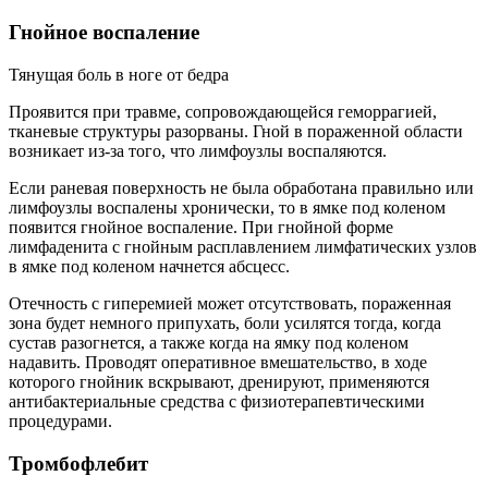
Гнойное воспаление
Тянущая боль в ноге от бедра
Проявится при травме, сопровождающейся геморрагией,
тканевые структуры разорваны. Гной в пораженной области
возникает из-за того, что лимфоузлы воспаляются.
Если раневая поверхность не была обработана правильно или
лимфоузлы воспалены хронически, то в ямке под коленом
появится гнойное воспаление. При гнойной форме
лимфаденита с гнойным расплавлением лимфатических узлов
в ямке под коленом начнется абсцесс.
Отечность с гиперемией может отсутствовать, пораженная
зона будет немного припухать, боли усилятся тогда, когда
сустав разогнется, а также когда на ямку под коленом
надавить. Проводят оперативное вмешательство, в ходе
которого гнойник вскрывают, дренируют, применяются
антибактериальные средства с физиотерапевтическими
процедурами.
Тромбофлебит