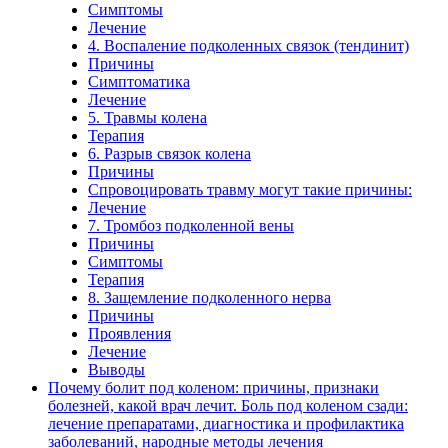
Симптомы
Лечение
4. Воспаление подколенных связок (тендинит)
Причины
Симптоматика
Лечение
5. Травмы колена
Терапия
6. Разрыв связок колена
Причины
Спровоцировать травму могут такие причины:
Лечение
7. Тромбоз подколенной вены
Причины
Симптомы
Терапия
8. Защемление подколенного нерва
Причины
Проявления
Лечение
Выводы
Почему болит под коленом: причины, признаки
болезней, какой врач лечит. Боль под коленом сзади:
лечение препаратами, диагностика и профилактика
заболеваний, народные методы лечения