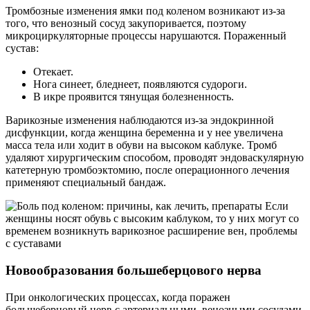
Тромбозные изменения ямки под коленом возникают из-за
того, что венозный сосуд закупоривается, поэтому
микроциркуляторные процессы нарушаются. Пораженный
сустав:
Отекает.
Нога синеет, бледнеет, появляются судороги.
В икре проявится тянущая болезненность.
Варикозные изменения наблюдаются из-за эндокринной
дисфункции, когда женщина беременна и у нее увеличена
масса тела или ходит в обуви на высоком каблуке. Тромб
удаляют хирургическим способом, проводят эндоваскулярную
катетерную тромбоэктомию, после операционного лечения
применяют специальный бандаж.
Если
женщины носят обувь с высоким каблуком, то у них могут со
временем возникнуть варикозное расширение вен, проблемы
с суставами
Новообразования большеберцового нерва
При онкологических процессах, когда поражен
большеберцовый нерв с артериальными, венозными сосудами