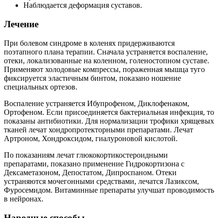
Наблюдается деформация суставов.
Лечение
При болевом синдроме в коленях придерживаются
поэтапного плана терапии. Сначала устраняется воспаление,
отеки, локализованные на коленном, голеностопном суставе.
Применяют холодовые компрессы, пораженная мышца туго
фиксируется эластичным бинтом, показано ношение
специальных ортезов.
Воспаление устраняется Ибупрофеном, Диклофенаком,
Ортофеном. Если присоединяется бактериальная инфекция, то
показаны антибиотики. Для нормализации трофики хрящевых
тканей лечат хондропротекторными препаратами. Лечат
Артроном, Хондроксидом, гиалуроновой кислотой.
По показаниям лечат глюкокортикостероидными
препаратами, показано применение Гидрокортизона с
Дексаметазоном, Депостатом, Дипроспаном. Отеки
устраняются мочегонными средствами, лечатся Лазиксом,
Фуросемидом. Витаминные препараты улучшат проводимость
в нейронах.
Народные способы