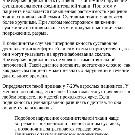
Чрезмерная подвижность суставов — системное нарушение
функциональности соединительной ткани. При этом у
пациента наблюдается повышенная растяжимость хрящевой
ткани, синовиальной сумки. Суставные ткани становятся
более хрупкими. При любом неосторожном движении
сухожилия и синовиальные сумки получают механическое
повреждение, разрыв.
В большинстве случаев гиперподвижность суставов не
доставляет дискомфорта. Если симптомы и присутствуют, то
они могут указывать на другие заболевания скелета.
Чрезмерная подвижность не является самостоятельной
патологией. Такой диагноз поставить достаточно сложно, так
как даже сам пациент может не знать о нарушении в течение
длительного времени.
Определяется такой признак у 7-20% взрослых пациентов. У
женщин он наблюдается чаще. Симптомы могут появляться в
любом возрасте, но у детей проявляются ярче. Если
подвижность целенаправлено развивать с детства, то она
останется на всю жизнь.
Подобное нарушение соединительной ткани чаще
встречается в коленном и голеностопном суставах,
а позвоночник затрагивается гораздо реже.
Пациенты с таким диагнозом дополнительно