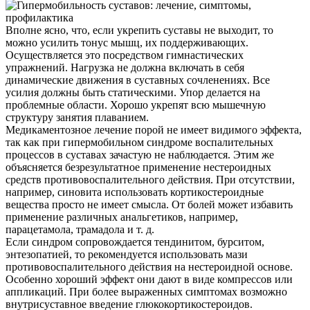
Вполне ясно, что, если укрепить суставы не выходит, то
можно усилить тонус мышц, их поддерживающих.
Осуществляется это посредством гимнастических
упражнений. Нагрузка не должна включать в себя
динамические движения в суставных сочленениях. Все
усилия должны быть статическими. Упор делается на
проблемные области. Хорошо укрепят всю мышечную
структуру занятия плаванием.
Медикаментозное лечение порой не имеет видимого эффекта,
так как при гипермобильном синдроме воспалительных
процессов в суставах зачастую не наблюдается. Этим же
объясняется безрезультатное применение нестероидных
средств противовоспалительного действия. При отсутствии,
например, синовита использовать кортикостероидные
вещества просто не имеет смысла. От болей может избавить
применение различных анальгетиков, например,
парацетамола, трамадола и т. д.
Если синдром сопровождается тендинитом, бурситом,
энтезопатией, то рекомендуется использовать мази
противовоспалительного действия на нестероидной основе.
Особенно хороший эффект они дают в виде компрессов или
аппликаций. При более выраженных симптомах возможно
внутрисуставное введение глюкокортикостероидов.