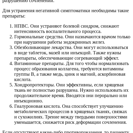
разрушению сочленений.
Для устранения негативной симптоматики необходимы такие
препараты:
НПВС. Они устраняют болевой синдром, снижают
интенсивность воспалительного процесса.
Гормональные средства. Они назначаются врачом только
при нарушении работы эндокринных желез.
Обезболивающие лекарства. Они могут использоваться
в виде таблеток, мазей или инъекций. Также нужны
препараты, обеспечивающие согревающий эффект.
Витаминные препараты. Для того чтобы нормализовать
процесс образования коллагена, требуются витамины
группы В, а также медь, цинк и магний, аскорбиновая
кислота.
Хондропротекторы. Они эффективны, если хрящевая
ткань не полностью разрушена. Нужно использовать их
продолжительное время. Вводятся они перорально или
инъекционно.
Гиалуроновая кислота. Она способствует улучшению
метаболических процессов в хрящевых тканях, связках
и сухожилиях. Трение между твердыми поверхностями
уменьшается, снижается риск деформации сочленения.
Если отсутствуют какие-либо противопоказания, то пациенту