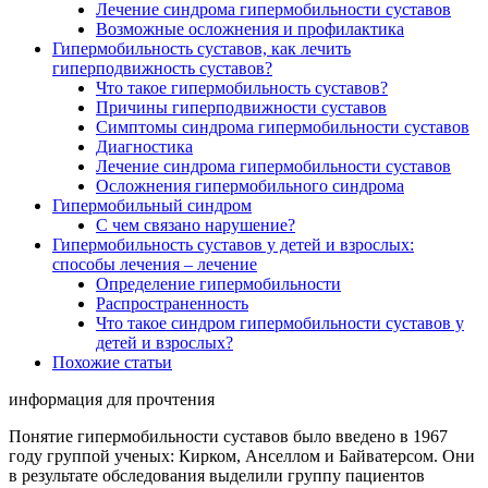
Лечение синдрома гипермобильности суставов
Возможные осложнения и профилактика
Гипермобильность суставов, как лечить
гиперподвижность суставов?
Что такое гипермобильность суставов?
Причины гиперподвижности суставов
Симптомы синдрома гипермобильности суставов
Диагностика
Лечение синдрома гипермобильности суставов
Осложнения гипермобильного синдрома
Гипермобильный синдром
С чем связано нарушение?
Гипермобильность суставов у детей и взрослых:
способы лечения – лечение
Определение гипермобильности
Распространенность
Что такое синдром гипермобильности суставов у
детей и взрослых?
Похожие статьи
информация для прочтения
Понятие гипермобильности суставов было введено в 1967
году группой ученых: Кирком, Анселлом и Байватерсом. Они
в результате обследования выделили группу пациентов