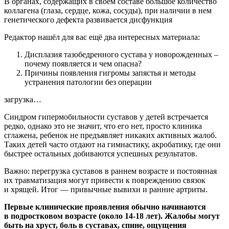
В органах, содержащих в своем составе большое количество
коллагена (глаза, сердце, кожа, сосуды), при наличии в нем
генетического дефекта развивается дисфункция
Редактор нашёл для вас ещё два интересных материала:
Дисплазия тазобедренного сустава у новорожденных –
почему появляется и чем опасна?
Причины появления гигромы запястья и методы
устранения патологии без операции
загрузка…
Синдром гипермобильности суставов у детей встречается
редко, однако это не значит, что его нет, просто клиника
сглажена, ребенок не предъявляет никаких активных жалоб.
Таких детей часто отдают на гимнастику, акробатику, где они
быстрее остальных добиваются успешных результатов.
Важно: перегрузка суставов в раннем возрасте и постоянная
их травматизация могут привести к повреждению связок
и хрящей. Итог — привычные вывихи и ранние артриты.
Первые клинические проявления обычно начинаются
в подростковом возрасте (около 14-18 лет). Жалобы могут
быть на хруст, боль в суставах, спине, ощущения