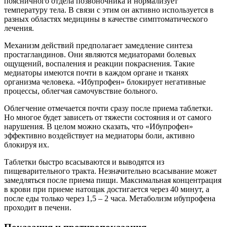
поясничного отдела позвоночника и нормализует
температуру тела. В связи с этим он активно используется в
разных областях медицины в качестве симптоматического
лечения.
Механизм действий предполагает замедление синтеза
простагландинов. Они являются медиаторами болевых
ощущений, воспаления и реакции покраснения. Такие
медиаторы имеются почти в каждом органе и тканях
организма человека. «Ибупрофен» блокирует негативные
процессы, облегчая самочувствие больного.
Облегчение отмечается почти сразу после приема таблетки.
Но многое будет зависеть от тяжести состояния и от самого
нарушения. В целом можно сказать, что «Ибупрофен»
эффективно воздействует на медиаторы боли, активно
блокируя их.
Таблетки быстро всасываются и выводятся из
пищеварительного тракта. Незначительно всасывание может
замедляться после приема пищи. Максимальная концентрация
в крови при приеме натощак достигается через 40 минут, а
после еды только через 1,5 – 2 часа. Метаболизм ибупрофена
проходит в печени.