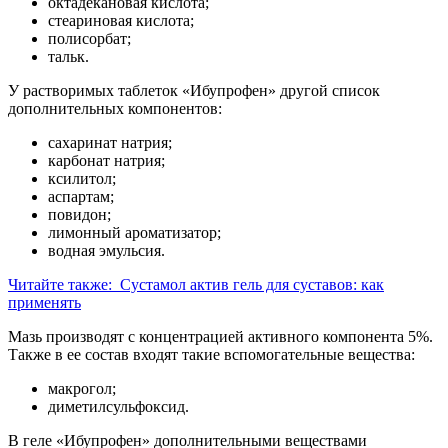
октадекановая кислота;
стеариновая кислота;
полисорбат;
тальк.
У растворимых таблеток «Ибупрофен» другой список
дополнительных компонентов:
сахаринат натрия;
карбонат натрия;
ксилитол;
аспартам;
повидон;
лимонный ароматизатор;
водная эмульсия.
Читайте также:
Сустамол актив гель для суставов: как
применять
Мазь производят с концентрацией активного компонента 5%.
Также в ее состав входят такие вспомогательные вещества:
макрогол;
диметилсульфоксид.
В геле «Ибупрофен» дополнительными веществами