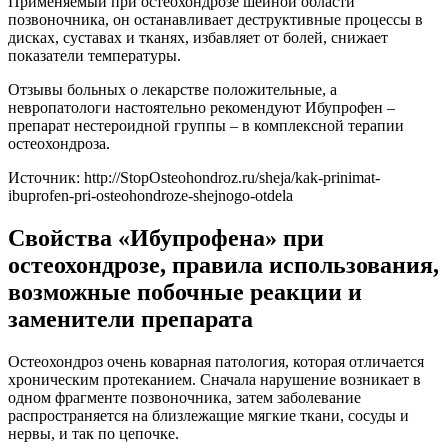
Применяемый при остеохондрозе шейной области
позвоночника, он останавливает деструктивные процессы в
дисках, суставах и тканях, избавляет от болей, снижает
показатели температуры.
Отзывы больных о лекарстве положительные, а
невропатологи настоятельно рекомендуют Ибупрофен –
препарат нестероидной группы – в комплексной терапии
остеохондроза.
Источник:
http://StopOsteohondroz.ru/sheja/kak-prinimat-
ibuprofen-pri-osteohondroze-shejnogo-otdela
Свойства «Ибупрофена» при
остеохондрозе, правила использования,
возможные побочные реакции и
заменители препарата
Остеохондроз очень коварная патология, которая отличается
хроническим протеканием. Сначала нарушение возникает в
одном фрагменте позвоночника, затем заболевание
распространяется на близлежащие мягкие ткани, сосуды и
нервы, и так по цепочке.