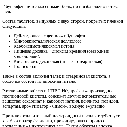
Ибупрофен не только снимает боль, но и избавляет от отека
шеи.
Состав таблеток, выпуклых с двух сторон, покрытых пленкой,
следующий:
Действующее вещество – ибупрофен.
Микрокристаллическая целлюлоза.
Карбоксиметилкрахмал натрия.
Пищевая добавка – диоксид кремния (безводный,
коллоидный).
Кислота октадекановая (иначе – стеариновая).
Полисорбат.
Также в состав включен тальк и стеариновая кислота, а
оболочка состоит из диоксида титана.
Растворимые таблетки НПВС Ибупрофен – производное
пропионовой кислоты, содержат другие вспомогательные
вещества: сахаринат и карбонат натрия, ксилитол, повидон,
аспартам, ароматизатор «Лимон», водную эмульсию.
Противовоспалительный нестероидный препарат действует
как блокиратор фермента, провоцирующего процесс
воспаления – циклооксигеназы. Таким образом цепочка,