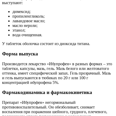
выступают:
димексид;
пропиленгликоль;
лавандовое масло;
масло нероли;
этанол;
вода очищенная.
У таблеток оболочка состоит из диоксида титана.
Форма выпуска
Производится лекарство «Ибупрофен» в разных формах – это
таблетки, капсулы, мазь, гель. Мазь белого или желтоватого
оттенка, имеет специфический запах. Гель прозрачный. Мазь
и гель выпускаются в тюбиках по 20 г или 100 г
концентрацией ибупрофена 5%.
Фармакодинамика и фармакокинетика
Препарат «Ибупрофен» негормональный
противовоспалительный. Он обезболивает, снимает
воспаления при поражении шейного, грудного, плечевого,