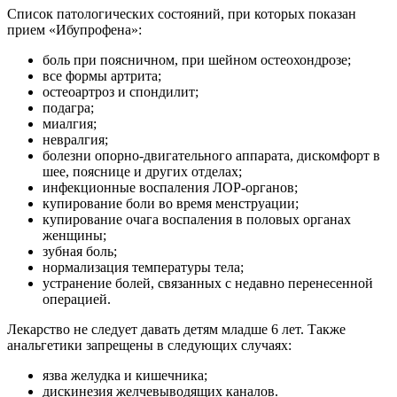
Список патологических состояний, при которых показан
прием «Ибупрофена»:
боль при поясничном, при шейном остеохондрозе;
все формы артрита;
остеоартроз и спондилит;
подагра;
миалгия;
невралгия;
болезни опорно-двигательного аппарата, дискомфорт в
шее, пояснице и других отделах;
инфекционные воспаления ЛОР-органов;
купирование боли во время менструации;
купирование очага воспаления в половых органах
женщины;
зубная боль;
нормализация температуры тела;
устранение болей, связанных с недавно перенесенной
операцией.
Лекарство не следует давать детям младше 6 лет. Также
анальгетики запрещены в следующих случаях:
язва желудка и кишечника;
дискинезия желчевыводящих каналов.