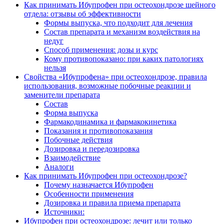
Как принимать Ибупрофен при остеохондрозе шейного
отдела: отзывы об эффективности
Формы выпуска, что подходит для лечения
Состав препарата и механизм воздействия на
недуг
Способ применения: дозы и курс
Кому противопоказано: при каких патологиях
нельзя
Свойства «Ибупрофена» при остеохондрозе, правила
использования, возможные побочные реакции и
заменители препарата
Состав
Форма выпуска
Фармакодинамика и фармакокинетика
Показания и противопоказания
Побочные действия
Дозировка и передозировка
Взаимодействие
Аналоги
Как принимать Ибупрофен при остеохондрозе?
Почему назначается Ибупрофен
Особенности применения
Дозировка и правила приема препарата
Источники:
Ибупрофен при остеохондрозе: лечит или только