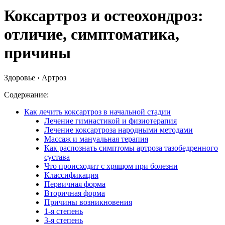
Коксартроз и остеохондроз:
отличие, симптоматика,
причины
Здоровье › Артроз
Содержание:
Как лечить коксартроз в начальной стадии
Лечение гимнастикой и физиотерапия
Лечение коксартроза народными методами
Массаж и мануальная терапия
Как распознать симптомы артроза тазобедренного
сустава
Что происходит с хрящом при болезни
Классификация
Первичная форма
Вторичная форма
Причины возникновения
1-я степень
3-я степень