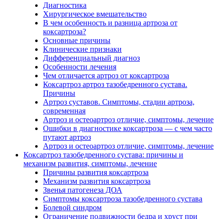
Диагностика
Хирургическое вмешательство
В чем особенность и разница артроза от
коксартроза?
Основные причины
Клинические признаки
Дифференциальный диагноз
Особенности лечения
Чем отличается артроз от коксартроза
Коксартроз артроз тазобедренного сустава.
Причины
Артроз суставов. Симптомы, стадии артроза,
современная
Артроз и остеоартроз отличие, симптомы, лечение
Ошибки в диагностике коксартроза — с чем часто
путают артроз
Артроз и остеоартроз отличие, симптомы, лечение
Коксартроз тазобедренного сустава: причины и
механизм развития, симптомы, лечение
Причины развития коксартроза
Механизм развития коксартроза
Звенья патогенеза ДОА
Симптомы коксартроза тазобедренного сустава
Болевой синдром
Ограничение подвижности бедра и хруст при