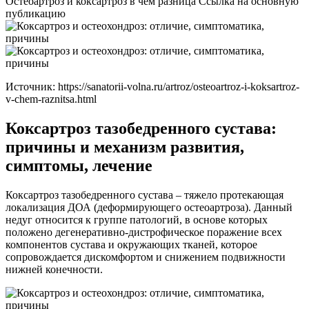
Остеоартроз и коксартроз в чем разница Ссылка на основную
публикацию
Источник:
https://sanatorii-volna.ru/artroz/osteoartroz-i-koksartroz-
v-chem-raznitsa.html
Коксартроз тазобедренного сустава:
причины и механизм развития,
симптомы, лечение
Коксартроз тазобедренного сустава – тяжело протекающая
локализация ДОА (деформирующего остеоартроза). Данный
недуг относится к группе патологий, в основе которых
положено дегенеративно-дистрофическое поражение всех
компонентов сустава и окружающих тканей, которое
сопровождается дискомфортом и снижением подвижности
нижней конечности.