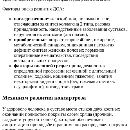
Факторы риска развития ДОА:
наследственные
: женский пол, поломки в гене,
отвечающем за синтез коллагена 2 типа, расовая
принадлежность, наследственные заболевания суставов,
нарушения их анатомии (дисплазия);
приобретенные
: возраст старше 40 лет, ожирение,
метаболический синдром, эндокринная патология,
дефицит синтеза женских половых гормонов,
оперативные вмешательства, последствия
воспалительных процессов;
факторы внешней среды
: принадлежность к
определенной профессии (связанной с длительный
стоянием, ходьбой, ношением тяжестей), занятия
некоторыми видами спорта (бег, тяжелая атлетика,
пауэрлифтинг), последствия травм.
Механизм развития коксартроза
У здорового человека в суставе места стыков двух костных
окончаний полностью покрыты слоем хряща (прочной,
гладкой и упругой тканью), который обеспечивает
амортизацию при ходьбе и равномерно распределяет нагрузки
внутри сочленения.