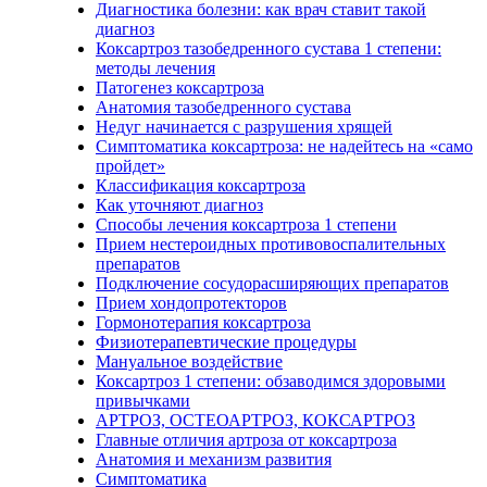
Диагностика болезни: как врач ставит такой
диагноз
Коксартроз тазобедренного сустава 1 степени:
методы лечения
Патогенез коксартроза
Анатомия тазобедренного сустава
Недуг начинается с разрушения хрящей
Симптоматика коксартроза: не надейтесь на «само
пройдет»
Классификация коксартроза
Как уточняют диагноз
Способы лечения коксартроза 1 степени
Прием нестероидных противовоспалительных
препаратов
Подключение сосудорасширяющих препаратов
Прием хондопротекторов
Гормонотерапия коксартроза
Физиотерапевтические процедуры
Мануальное воздействие
Коксартроз 1 степени: обзаводимся здоровыми
привычками
АРТРОЗ, ОСТЕОАРТРОЗ, КОКСАРТРОЗ
Главные отличия артроза от коксартроза
Анатомия и механизм развития
Симптоматика