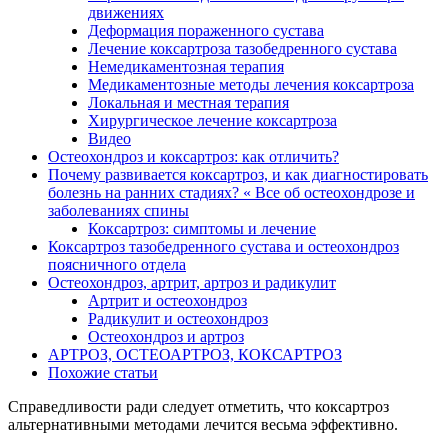
движениях
Деформация пораженного сустава
Лечение коксартроза тазобедренного сустава
Немедикаментозная терапия
Медикаментозные методы лечения коксартроза
Локальная и местная терапия
Хирургическое лечение коксартроза
Видео
Остеохондроз и коксартроз: как отличить?
Почему развивается коксартроз, и как диагностировать
болезнь на ранних стадиях? « Все об остеохондрозе и
заболеваниях спины
Коксартроз: симптомы и лечение
Коксартроз тазобедренного сустава и остеохондроз
поясничного отдела
Остеохондроз, артрит, артроз и радикулит
Артрит и остеохондроз
Радикулит и остеохондроз
Остеохондроз и артроз
АРТРОЗ, ОСТЕОАРТРОЗ, КОКСАРТРОЗ
Похожие статьи
Справедливости ради следует отметить, что коксартроз
альтернативными методами лечится весьма эффективно.