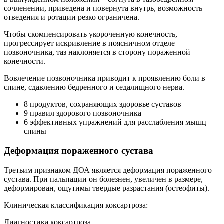
сочленении, приведена и повернута внутрь, возможность
отведения и ротации резко ограничена.
Чтобы скомпенсировать укороченную конечность,
прогрессирует искривление в поясничном отделе
позвоночника, таз наклоняется в сторону пораженной
конечности.
Вовлечение позвоночника приводит к проявлению боли в
спине, сдавлению бедренного и седалищного нерва.
8 продуктов, сохраняющих здоровье суставов
9 правил здорового позвоночника
6 эффективных упражнений для расслабления мышц
спины
Деформация пораженного сустава
Третьим признаком ДОА является деформация пораженного
сустава. При пальпации он болезнен, увеличен в размере,
деформирован, ощутимы твердые разрастания (остеофиты).
Клиническая классификация коксартроза:
Диагностика коксартроза