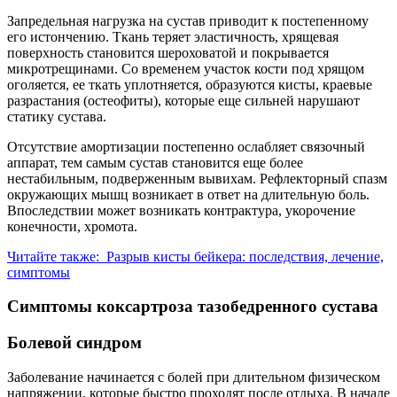
Запредельная нагрузка на сустав приводит к постепенному
его истончению. Ткань теряет эластичность, хрящевая
поверхность становится шероховатой и покрывается
микротрещинами. Со временем участок кости под хрящом
оголяется, ее ткать уплотняется, образуются кисты, краевые
разрастания (остеофиты), которые еще сильней нарушают
статику сустава.
Отсутствие амортизации постепенно ослабляет связочный
аппарат, тем самым сустав становится еще более
нестабильным, подверженным вывихам. Рефлекторный спазм
окружающих мышц возникает в ответ на длительную боль.
Впоследствии может возникать контрактура, укорочение
конечности, хромота.
Читайте также:
Разрыв кисты бейкера: последствия, лечение,
симптомы
Симптомы коксартроза тазобедренного сустава
Болевой синдром
Заболевание начинается с болей при длительном физическом
напряжении, которые быстро проходят после отдыха. В начале