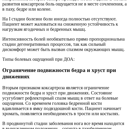
развития коксартроза боль ощущается не в месте сочленения, а
в паху, бедре или колене.
На I стадии болезни боли иногда полностью отсутствуют.
Пациент может жаловаться на сниженную устойчивость к
нагрузкам ягодичных и бедренных мышц.
Интенсивность болей необязательно прямо пропорциональна
стадии дегенеративных процессов, так как сильный
дискомфорт может быть вызван спазмом окружающих мышц.
Типы болевых ощущений при ДОА:
Ограничение подвижности бедра и хруст при
движениях
Вторым признаком коксартроза является ограничение
подвижности бедра и хруст при движениях. Состояние
усугубляет рефлекторный спазм мышц в ответ на болевые
ощущения. Со временем головка бедренной кости
вдавливается в ямку подвздошной кости. Пациент начинает
хромать, появляется необходимость в трости или костылях.
В продвинутой стадии заболевания нога все время находится
в вынужденном положении – согнута в тазобедренном