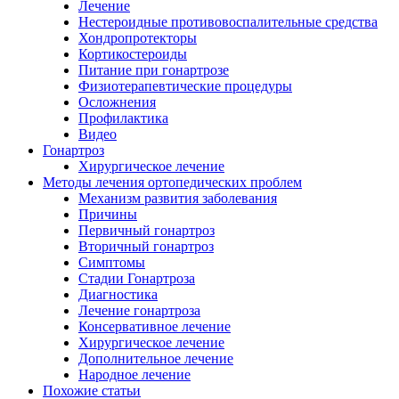
Лечение
Нестероидные противовоспалительные средства
Хондропротекторы
Кортикостероиды
Питание при гонартрозе
Физиотерапевтические процедуры
Осложнения
Профилактика
Видео
Гонартроз
Хирургическое лечение
Методы лечения ортопедических проблем
Механизм развития заболевания
Причины
Первичный гонартроз
Вторичный гонартроз
Симптомы
Стадии Гонартроза
Диагностика
Лечение гонартроза
Консервативное лечение
Хирургическое лечение
Дополнительное лечение
Народное лечение
Похожие статьи