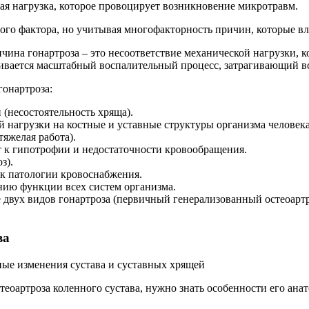
ая нагрузка, которое провоцирует возникновение микротравм.
ого фактора, но учитывая многофакторность причин, которые вл
ина гонартроза – это несоответствие механической нагрузки, к
вивается масштабный воспалительный процесс, затрагивающий вс
гонартроза:
(несостоятельность хряща).
 нагрузки на костные и уставные структуры организма человека
тяжелая работа).
т к гипотрофии и недостаточности кровообращения.
з).
 к патологии кровоснабжения.
нию функции всех систем организма.
е двух видов гонартроза (первичный генерализованный остеоар
ва
ые изменения сустава и суставных хрящей
теоартроза коленного сустава, нужно знать особенности его ана