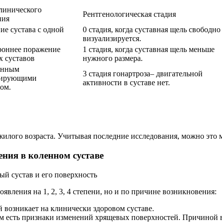
линического
Рентгенологическая стадия
ния
е сустава с одной
0 стадия, когда суставная щель свободно
визуализируется.
роннее поражение
1 стадия, когда суставная щель меньше
х суставов
нужного размера.
янным
3 стадия гонартроза– двигательной
вирующими
активности в суставе нет.
ом.
ожилого возраста. Учитывая последние исследования, можно это
ния в коленном суставе
й сустав и его поверхность
явления на 1, 2, 3, 4 степени, но и по причине возникновения:
 возникает на клинически здоровом суставе.
ром есть признаки изменений хрящевых поверхностей. Причиной