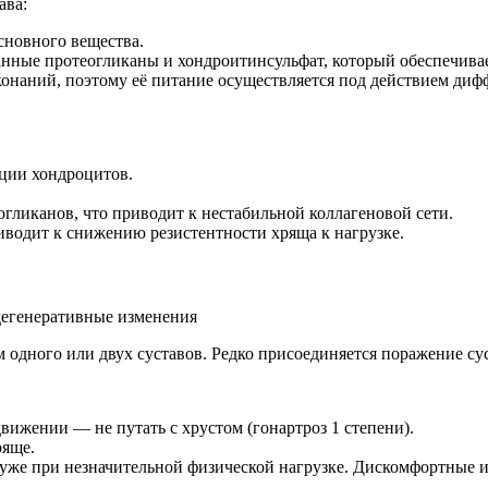
ава:
сновного вещества.
нные протеогликаны и хондроитинсульфат, который обеспечивае
онаний, поэтому её питание осуществляется под действием диф
ции хондроцитов.
ликанов, что приводит к нестабильной коллагеновой сети.
риводит к снижению резистентности хряща к нагрузке.
дегенеративные изменения
 одного или двух суставов. Редко присоединяется поражение су
вижении — не путать с хрустом (гонартроз 1 степени).
ряще.
я уже при незначительной физической нагрузке. Дискомфортные 