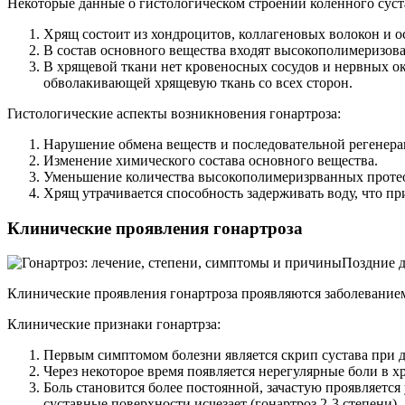
Некоторые данные о гистологическом строении коленного суст
Хрящ состоит из хондроцитов, коллагеновых волокон и о
В состав основного вещества входят высокополимеризова
В хрящевой ткани нет кровеносных сосудов и нервных ок
обволакивающей хрящевую ткань со всех сторон.
Гистологические аспекты возникновения гонартроза:
Нарушение обмена веществ и последовательной регенера
Изменение химического состава основного вещества.
Уменьшение количества высокополимеризрванных протеог
Хрящ утрачивается способность задерживать воду, что п
Клинические проявления гонартроза
Поздние 
Клинические проявления гонартроза проявляются заболеванием
Клинические признаки гонартрза:
Первым симптомом болезни является скрип сустава при д
Через некоторое время появляется нерегулярные боли в х
Боль становится более постоянной, зачастую проявляетс
суставные поверхности исчезает (гонартроз 2-3 степени).