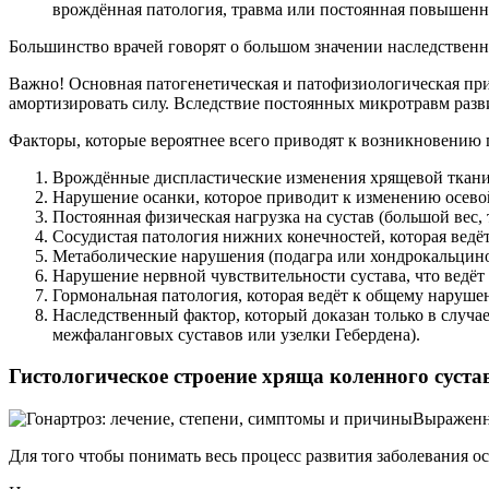
врождённая патология, травма или постоянная повышенн
Большинство врачей говорят о большом значении наследственн
Важно! Основная патогенетическая и патофизиологическая прич
амортизировать силу. Вследствие постоянных микротравм раз
Факторы, которые вероятнее всего приводят к возникновению 
Врождённые диспластические изменения хрящевой ткани 
Нарушение осанки, которое приводит к изменению осевой
Постоянная физическая нагрузка на сустав (большой вес, 
Сосудистая патология нижних конечностей, которая ведё
Метаболические нарушения (подагра или хондрокальцино
Нарушение нервной чувствительности сустава, что ведёт
Гормональная патология, которая ведёт к общему наруше
Наследственный фактор, который доказан только в случа
межфаланговых суставов или узелки Гебердена).
Гистологическое строение хряща коленного суста
Выраженн
Для того чтобы понимать весь процесс развития заболевания ос