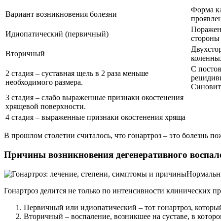
Форма к
Вариант возникновения болезни
проявле
Поражени
Идиопатический (первичный)
стороны
Двухсто
Вторичный
коленны
С посто
2 стадия – суставная щель в 2 раза меньше
рециди
необходимого размера.
Синовит
3 стадия – слабо выраженные признаки окостенения
хрящевой поверхности.
4 стадия – выраженные признаки окостенения хряща
В прошлом столетии считалось, что гонартроз – это болезнь п
Причины возникновения дегенеративного воспале
Нормальны
Гонартроз делится не только по интенсивности клинических про
Первичный или идиопатический – тот гонартроз, который
Вторичный – воспаление, возникшее на суставе, в кото