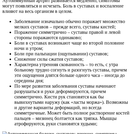
Аутоиммунный артрит развивается медленно, симптомы
могут появляться и исчезать. Боль в суставах и воспаление
влияют на весь организм в целом.
Заболевание изначально обычно поражает множество
мелких суставов – прежде всего, суставы кистей;
Поражение симметрично – суставы правой и левой
стороны поражаются одинаково;
Боли в суставах возникают чаще во второй половине
ночи и утром;
Боли при пальпации (ощупывании) суставов;
Снижение силы сжатия суставов;
Характерна утренняя скованность – то есть, с утра
больному трудно согнуть и разогнуть суставы, причем
эти ощущения длятся больше одного часа – иногда до
середины дня;
По мере развития заболевания суставы начинают
разрушаться и руки деформируются, причем
симметрично. Кисти рук становятся как бы
вывихнутыми наружу (как «ласты моржа»). Возможны
и другие варианты деформаций, но всегда
симметричные. Может быть полное растворение костей
пальцев – мизинец болтается как тряпка. Мышцы
атрофируются, руки становятся худыми;