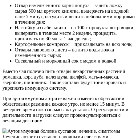
Отвар измельченного корня лопуха – залить ложку
сырья 500 мл крутого кипятка, выдержать на водяной
пане 5 минут, остудить и выпить небольшими порциями
в течение дня;
Настойку из сабельника – на 100 г продукта литр водки,
выдержать в темном месте 2 недели, процедить,
принимать по 30 мл за 1 час до еды;
Картофельные компрессы – прикладывать на всю ночь;
Отвары лаврового листа – на литр воды ложка
измельченного сырья;
Свекольный и морковный сок с медом и водкой.
Вместо чая полезно пить отвары лекарственных растений –
ромашка, кора дуба, календула, шалфей, мать-и-мачеха,
зверобой, шиповник. Такие составы будут тонизировать и
укреплять иммунную систему.
При аутоиммунном артрите важно изменить образ жизни –
обязательная разминка каждое утро, не менее 15 минут. В
вечернее время показан массаж суставов. О регулярности и
длительности нагрузки следует проконсультироваться с
лечащим доктором.
Лечение артрита суставов народными средствами