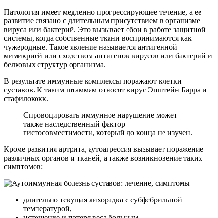
Патология имеет медленно прогрессирующее течение, а ее
развитие связано с длительным присутствием в организме
вируса или бактерий. Это вызывает сбои в работе защитной
системы, когда собственные ткани воспринимаются как
чужеродные. Такое явление называется антигенной
мимикрией или сходством антигенов вирусов или бактерий и
белковых структур организма.
В результате иммунные комплексы поражают клетки
суставов. К таким штаммам относят вирус Эпштейн-Барра и
стафилококк.
Спровоцировать иммунное нарушение может
также наследственный фактор
гистосовместимости, который до конца не изучен.
Кроме развития артрита, аутоагрессия вызывает поражение
различных органов и тканей, а также возникновение таких
симптомов:
длительно текущая лихорадка с субфебрильной
температурой,
истощение и потеря веса больным,