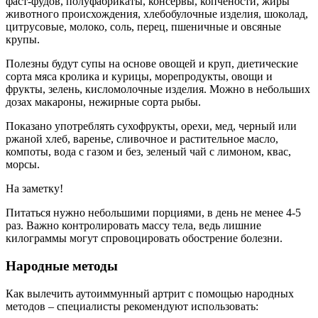
фаст-фудов, полуфабрикаты, консервы, копчености, жиры
животного происхождения, хлебобулочные изделия, шоколад,
цитрусовые, молоко, соль, перец, пшеничные и овсяные
крупы.
Полезны будут супы на основе овощей и круп, диетические
сорта мяса кролика и курицы, морепродукты, овощи и
фрукты, зелень, кисломолочные изделия. Можно в небольших
дозах макароны, нежирные сорта рыбы.
Показано употреблять сухофрукты, орехи, мед, черный или
ржаной хлеб, варенье, сливочное и растительное масло,
компоты, вода с газом и без, зеленый чай с лимоном, квас,
морсы.
На заметку!
Питаться нужно небольшими порциями, в день не менее 4-5
раз. Важно контролировать массу тела, ведь лишние
килограммы могут спровоцировать обострение болезни.
Народные методы
Как вылечить аутоиммунный артрит с помощью народных
методов – специалисты рекомендуют использовать: