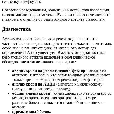
селезенку, лимфоузлы.
Согласно исследованиям, больше 50% детей, став взрослыми,
не вспоминают про симптомы РА – они просто исчезают. Это
главное его отличие от ревматоидного артрита у взрослых.
Диагностика
Аутоиммунные заболевания и ревматоидный артрит в
частности сложно диагностировать из-за схожести симптомов,
особенно на ранних стадиях. Уникального метода для
определения РА не существует. Вместо этого, диагностика
ревматоидного артрита включает в себя клиническое
обследование и такие анализы крови, как:
анализ крови на ревматоидный фактор
– анализ на
антитела. Интересно, что ревматоидные узелки бывают
только при положительном ревматоидном факторе;
анализ крови на АЦЦП
(антитела к циклическому
цитруллинированному пептиду);
общий анализ крови
– очень характерно высокая (до 80
ммчас) скорость оседания эритроцитов, по мере
развития болезни снижается гемоглобин – возникает
анемия;
ц-реактивный белок
.