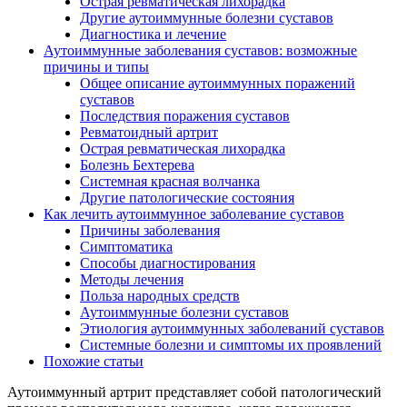
Острая ревматическая лихорадка
Другие аутоиммунные болезни суставов
Диагностика и лечение
Аутоиммунные заболевания суставов: возможные
причины и типы
Общее описание аутоиммунных поражений
суставов
Последствия поражения суставов
Ревматоидный артрит
Острая ревматическая лихорадка
Болезнь Бехтерева
Системная красная волчанка
Другие патологические состояния
Как лечить аутоиммунное заболевание суставов
Причины заболевания
Симптоматика
Способы диагностирования
Методы лечения
Польза народных средств
Аутоиммунные болезни суставов
Этиология аутоиммунных заболеваний суставов
Системные болезни и симптомы их проявлений
Похожие статьи
Аутоиммунный артрит представляет собой патологический