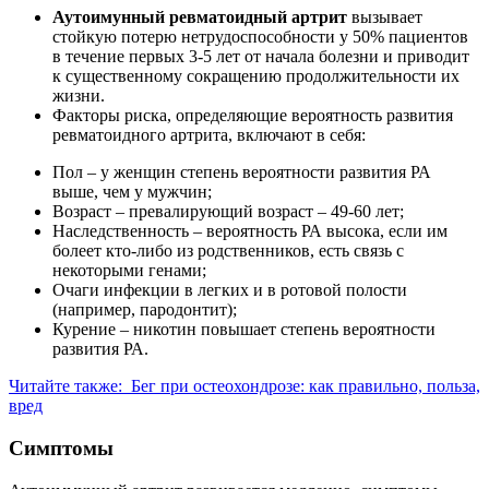
Аутоимунный ревматоидный артрит
вызывает
стойкую потерю нетрудоспособности у 50% пациентов
в течение первых 3-5 лет от начала болезни и приводит
к существенному сокращению продолжительности их
жизни.
Факторы риска, определяющие вероятность развития
ревматоидного артрита, включают в себя:
Пол – у женщин степень вероятности развития РА
выше, чем у мужчин;
Возраст – превалирующий возраст – 49-60 лет;
Наследственность – вероятность РА высока, если им
болеет кто-либо из родственников, есть связь с
некоторыми генами;
Очаги инфекции в легких и в ротовой полости
(например, пародонтит);
Курение – никотин повышает степень вероятности
развития РА.
Читайте также:
Бег при остеохондрозе: как правильно, польза,
вред
Симптомы