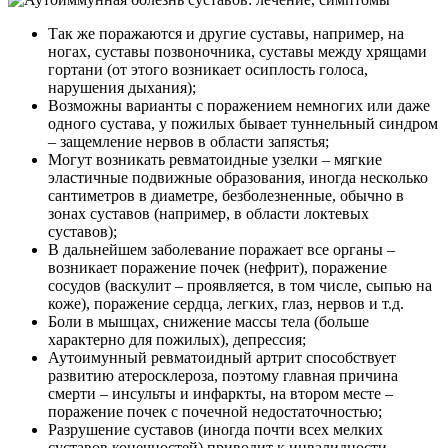
Так же поражаются и другие суставы, например, на
ногах, суставы позвоночника, суставы между хрящами
гортани (от этого возникает осиплость голоса,
нарушения дыхания);
Возможны варианты с поражением немногих или даже
одного сустава, у пожилых бывает туннельный синдром
– защемление нервов в области запястья;
Могут возникать ревматоидные узелки – мягкие
эластичные подвижные образования, иногда несколько
сантиметров в диаметре, безболезненные, обычно в
зонах суставов (например, в области локтевых
суставов);
В дальнейшем заболевание поражает все органы –
возникает поражение почек (нефрит), поражение
сосудов (васкулит – проявляется, в том числе, сыпью на
коже), поражение сердца, легких, глаз, нервов и т.д.
Боли в мышцах, снижение массы тела (больше
характерно для пожилых), депрессия;
Аутоимунный ревматоидный артрит способствует
развитию атеросклероза, поэтому главная причина
смерти – инсульты и инфаркты, на втором месте –
поражение почек с почечной недостаточностью;
Разрушение суставов (иногда почти всех мелких
суставов конечностей) приводит к инвалидности.