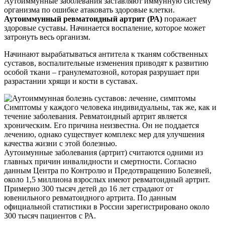
Аутоиммунные заболевания заставляют иммунную систему
организма по ошибке атаковать здоровые клетки.
Аутоиммунный ревматоидный артрит (РА)
поражает
здоровые суставы. Начинается воспаление, которое может
затронуть весь организм.
Начинают вырабатываться антитела к тканям собственных
суставов, воспалительные изменения приводят к развитию
особой ткани – гранулематозной, которая разрушает при
разрастании хрящи и кости в суставах.
Симптомы у каждого человека индивидуальны, так же, как и
течение заболевания. Ревматоидный артрит является
хроническим. Его причина неизвестна. Он не поддается
лечению, однако существует комплекс мер для улучшения
качества жизни с этой болезнью.
Аутоимунные заболевания (артрит) считаются одними из
главных причин инвалидности и смертности. Согласно
данным Центра по Контролю и Предотвращению Болезней,
около 1,5 миллиона взрослых имеют ревматоидный артрит.
Примерно 300 тысяч детей до 16 лет страдают от
ювенильного ревматоидного артрита. По данным
официальной статистики в России зарегистрировано около
300 тысяч пациентов с РА.