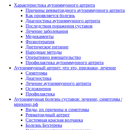
Характеристика аутоиммунного артрита
Причины ревматоидного аутоиммунного артрита
Как проявляется болезнь
Диагностика аутоиммунного артрита
Последствия поражения суставов
Лечение заболевания
Медикаменты
Физиотерапия
Диетическое питание
Народные методы
Оперативно вмешательство
Профилактика аутоиммунного артрита
Аутоиммунный артрит: что это, признаки, лечение
Симптомы
Диагностика
Лечение аутоиммунного артрита
Осложнения
Профилактика
Аутоиммунная болезнь суставов: лечение, симптомы |
мрикрнц.рф
Виды, их причины и симптомы
Ревматоидный артрит
Системная красная волчанка
Болезнь Бехтерева