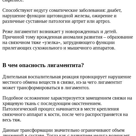
Способствуют недугу соматические заболевания: диабет,
нарушение функции щитовидной железы, ожирение и
различные суставные патологии артрит или артроз.
Реже лигаментит возникает у новорожденных и детей.
Причиной тому врожденная аномалия развития – образование
на связочном тяже «узелка», затрудняющего функции
прилегающих сухожильного и мышечного аппаратов.
В чем опасность лигаментита?
Длительная воспалительная реакция провоцирует нарушение
местного обмена веществ в связке, из-за чего лигаментит
может трансформироваться в лигаментоз.
Подобное осложнение характеризуется замещением связки на
хрящевую ткань с последующим окостенением.
Патологический процесс начинается в месте крепления
связочного аппарат к кости, после чего распространяется на
весь тяж.
Данные трансформации значительно ограничивают объем
движений в суставе. Тогда как с развитием недуга возникает