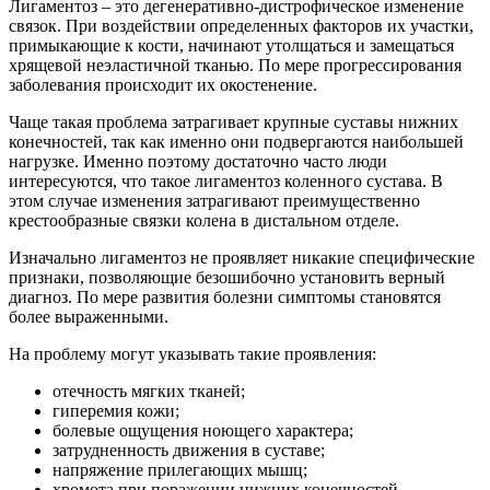
Лигаментоз – это дегенеративно-дистрофическое изменение
связок. При воздействии определенных факторов их участки,
примыкающие к кости, начинают утолщаться и замещаться
хрящевой неэластичной тканью. По мере прогрессирования
заболевания происходит их окостенение.
Чаще такая проблема затрагивает крупные суставы нижних
конечностей, так как именно они подвергаются наибольшей
нагрузке. Именно поэтому достаточно часто люди
интересуются, что такое лигаментоз коленного сустава. В
этом случае изменения затрагивают преимущественно
крестообразные связки колена в дистальном отделе.
Изначально лигаментоз не проявляет никакие специфические
признаки, позволяющие безошибочно установить верный
диагноз. По мере развития болезни симптомы становятся
более выраженными.
На проблему могут указывать такие проявления:
отечность мягких тканей;
гиперемия кожи;
болевые ощущения ноющего характера;
затрудненность движения в суставе;
напряжение прилегающих мышц;
хромота при поражении нижних конечностей.