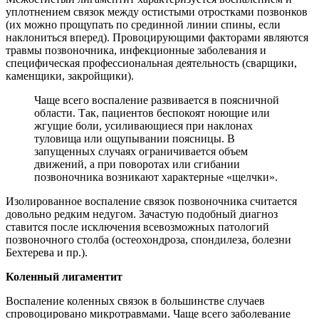
уплотнением связок между остистыми отростками позвонков
(их можно прощупать по срединной линии спины, если
наклониться вперед). Провоцирующими факторами являются
травмы позвоночника, инфекционные заболевания и
специфическая профессиональная деятельность (сварщики,
каменщики, закройщики).
Чаще всего воспаление развивается в поясничной
области. Так, пациентов беспокоят ноющие или
жгущие боли, усиливающиеся при наклонах
туловища или ощупывании поясницы. В
запущенных случаях ограничивается объем
движений, а при поворотах или сгибании
позвоночника возникают характерные «щелчки».
Изолированное воспаление связок позвоночника считается
довольно редким недугом. Зачастую подобный диагноз
ставится после исключения всевозможных патологий
позвоночного столба (остеохондроза, спондилеза, болезни
Бехтерева и пр.).
Коленный лигаментит
Воспаление коленных связок в большинстве случаев
спровоцировано микротравмами. Чаще всего заболевание