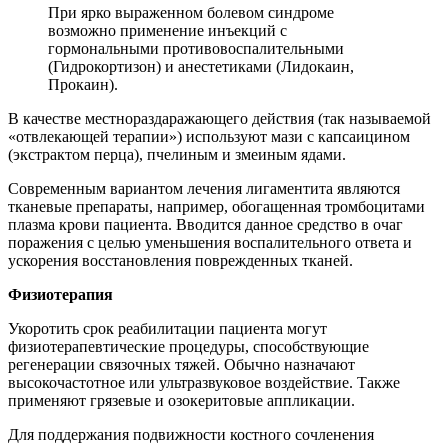
При ярко выраженном болевом синдроме
возможно применение инъекций с
гормональными противовоспалительными
(Гидрокортизон) и анестетиками (Лидокаин,
Прокаин).
В качестве местнораздаражающего действия (так называемой
«отвлекающей терапии») используют мази с капсаицином
(экстрактом перца), пчелиным и змеиным ядами.
Современным вариантом лечения лигаментита являются
тканевые препараты, например, обогащенная тромбоцитами
плазма крови пациента. Вводится данное средство в очаг
поражения с целью уменьшения воспалительного ответа и
ускорения восстановления поврежденных тканей.
Физиотерапия
Укоротить срок реабилитации пациента могут
физиотерапевтические процедуры, способствующие
регенерации связочных тяжей. Обычно назначают
высокочастотное или ультразвуковое воздействие. Также
применяют грязевые и озокеритовые аппликации.
Для поддержания подвижности костного сочленения