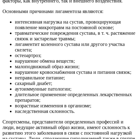
факторы, как внутреннего, так и внешнего воздействия.
Основными причинами лигаментоза являются:
интенсивная нагрузка на сустав, провоцирующая
появление микротравм на постоянной основе;
травматические повреждения сустава, в т. ч. растяжение
связок и застарелые травмы;
лигаментит коленного сустава или другого участка
скелета;
остеоартроз;
нарушение обмена веществ;
малоподвижный образ жизни;
нарушение кровоснабжения сустава и питания связок;
неправильное питание;
сахарный диабет;
аутоиммунные патологии;
длительное применение определенных лекарственных
препаратов;
возрастные изменения в организме;
наследственная склонность.
Спортсмены, представители определенных профессий и
люди, ведущие активный образ жизни, имеют склонность к
развитию этого заболевания в связи с постоянной нагрузкой
на суставы. Люди, страдающие гиподинамией также в группе