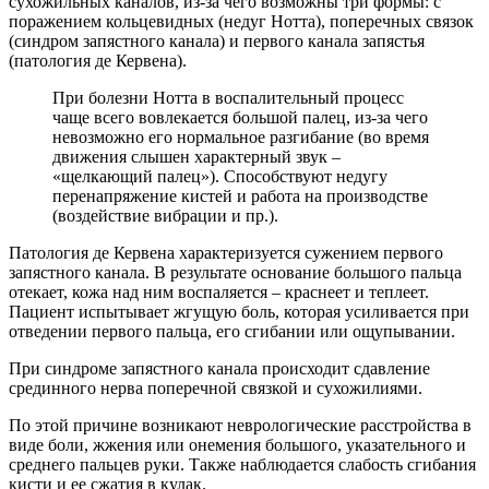
сухожильных каналов, из-за чего возможны три формы: с
поражением кольцевидных (недуг Нотта), поперечных связок
(синдром запястного канала) и первого канала запястья
(патология де Кервена).
При болезни Нотта в воспалительный процесс
чаще всего вовлекается большой палец, из-за чего
невозможно его нормальное разгибание (во время
движения слышен характерный звук –
«щелкающий палец»). Способствуют недугу
перенапряжение кистей и работа на производстве
(воздействие вибрации и пр.).
Патология де Кервена характеризуется сужением первого
запястного канала. В результате основание большого пальца
отекает, кожа над ним воспаляется – краснеет и теплеет.
Пациент испытывает жгущую боль, которая усиливается при
отведении первого пальца, его сгибании или ощупывании.
При синдроме запястного канала происходит сдавление
срединного нерва поперечной связкой и сухожилиями.
По этой причине возникают неврологические расстройства в
виде боли, жжения или онемения большого, указательного и
среднего пальцев руки. Также наблюдается слабость сгибания
кисти и ее сжатия в кулак.