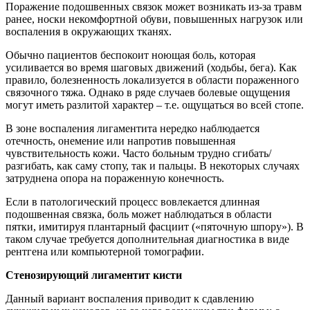
Поражение подошвенных связок может возникать из-за травм
ранее, носки некомфортной обуви, повышенных нагрузок или
воспаления в окружающих тканях.
Обычно пациентов беспокоит ноющая боль, которая
усиливается во время шаговых движений (ходьбы, бега). Как
правило, болезненность локализуется в области пораженного
связочного тяжа. Однако в ряде случаев болевые ощущения
могут иметь разлитой характер – т.е. ощущаться во всей стопе.
В зоне воспаления лигаментита нередко наблюдается
отечность, онемение или напротив повышенная
чувствительность кожи. Часто больным трудно сгибать/
разгибать, как саму стопу, так и пальцы. В некоторых случаях
затруднена опора на пораженную конечность.
Если в патологический процесс вовлекается длинная
подошвенная связка, боль может наблюдаться в области
пятки, имитируя плантарный фасциит («пяточную шпору»). В
таком случае требуется дополнительная диагностика в виде
рентгена или компьютерной томографии.
Стенозирующий лигаментит кисти
Данный вариант воспаления приводит к сдавлению