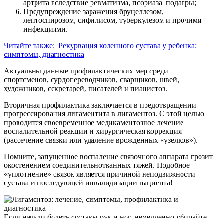
артрита вследствие ревматизма, псориаза, подагры;
Предупреждение заражения бруцеллезом,
лептоспирозом, сифилисом, туберкулезом и прочими
инфекциями.
Читайте также:
Рекурвация коленного сустава у ребенка:
симптомы, диагностика
Актуальны данные профилактических мер среди
спортсменов, сурдопереводчиков, сварщиков, швей,
художников, секретарей, писателей и пианистов.
Вторичная профилактика заключается в предотвращении
прогрессирования лигаментита в лигаментоз. С этой целью
проводится своевременное медикаментозное лечение
воспалительной реакции и хирургическая коррекция
(рассечение связки или удаление врожденных «узелков»).
Помните, запущенное воспаление связочного аппарата грозит
окостенением соединительнотканных тяжей. Подобное
«уплотнение» связок является причиной неподвижности
сустава и последующей инвалидизации пациента!
Если начали болеть суставы рук и ног, немедленно убирайте