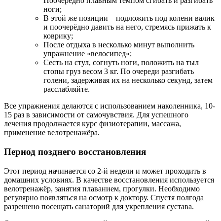
Поочередно плавным темпом сгибать и разгибать
ноги;
В этой же позиции – подложить под колени валик
и поочерёдно давить на него, стремясь прижать к
коврику;
После отдыха в несколько минут выполнить
упражнение «велосипед»;
Сесть на стул, согнуть ноги, положить на тыл
стопы груз весом 3 кг. По очереди разгибать
голени, задерживая их на несколько секунд, затем
расслабляйте.
Все упражнения делаются с использованием наколенника, 10-
15 раз в зависимости от самочувствия. Для успешного
лечения продолжается курс физиотерапии, массажа,
применение велотренажёра.
Период позднего восстановления
Этот период начинается со 2-й недели и может проходить в
домашних условиях. В качестве восстановления используется
велотренажёр, занятия плаванием, прогулки. Необходимо
регулярно появляться на осмотр к доктору. Спустя полгода
разрешено посещать санаторий для укрепления сустава.