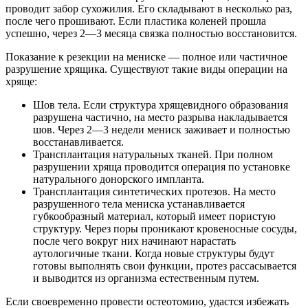
проводит забор сухожилия. Его складывают в несколько раз,
после чего прошивают. Если пластика коленей прошла
успешно, через 2—3 месяца связка полностью восстановится.
Показание к резекции на мениске — полное или частичное
разрушение хрящика. Существуют такие виды операции на
хряще:
Шов тела. Если структура хрящевидного образования
разрушена частично, на место разрыва накладывается
шов. Через 2—3 недели мениск заживает и полностью
восстанавливается.
Трансплантация натуральных тканей. При полном
разрушении хряща проводится операция по установке
натурального донорского импланта.
Трансплантация синтетических протезов. На место
разрушенного тела мениска устанавливается
губкообразный материал, который имеет пористую
структуру. Через поры проникают кровеносные сосуды,
после чего вокруг них начинают нарастать
аутологичные ткани. Когда новые структуры будут
готовы выполнять свои функции, протез рассасывается
и выводится из организма естественным путем.
Если своевременно провести остеотомию, удастся избежать