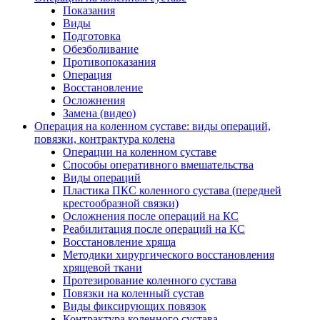
Показания
Виды
Подготовка
Обезболивание
Противопоказания
Операция
Восстановление
Осложнения
Замена (видео)
Операция на коленном суставе: виды операций,
повязки, контрактура колена
Операции на коленном суставе
Способы оперативного вмешательства
Виды операций
Пластика ПКС коленного сустава (передней
крестообразной связки)
Осложнения после операций на КС
Реабилитация после операций на КС
Восстановление хряща
Методики хирургического восстановления
хрящевой ткани
Протезирование коленного сустава
Повязки на коленный сустав
Виды фиксирующих повязок
Контрактура коленного сустава