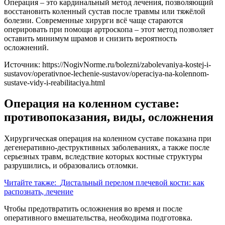
Операция – это кардинальный метод лечения, позволяющий
восстановить коленный сустав после травмы или тяжёлой
болезни. Современные хирурги всё чаще стараются
оперировать при помощи артроскопа – этот метод позволяет
оставить минимум шрамов и снизить вероятность
осложнений.
Источник:
https://NogivNorme.ru/bolezni/zabolevaniya-kostej-i-
sustavov/operativnoe-lechenie-sustavov/operaciya-na-kolennom-
sustave-vidy-i-reabilitaciya.html
Операция на коленном суставе:
противопоказания, виды, осложнения
Хирургическая операция на коленном суставе показана при
дегенеративно-деструктивных заболеваниях, а также после
серьезных травм, вследствие которых костные структуры
разрушились, и образовались отломки.
Читайте также:
Дистальный перелом плечевой кости: как
распознать, лечение
Чтобы предотвратить осложнения во время и после
оперативного вмешательства, необходима подготовка.