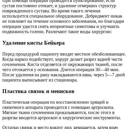
При помощи операции проводится пунктирование, если
сустав постоянно отекает, и удаление отмерших структур
поврежденного сустава. Во время такого лечения
используется специальное оборудование. Дебридмент никак
не повлияет на течение основного заболевания, но благодаря
операции удастся снять неприятные симптомы и улучшить
подвижность голени. Различают такие виды хирургии:
Удаление кисты Бейкера
Перед процедурой пациенту вводят местное обезболивающее.
Когда наркоз подействует, хирург делает разрез задней части
сочленения. Киста отделяется от окружающих тканей, после
чего отсекается у основания. Длится операция 30—40 мин.
После удаления на рану накладываются швы, через 5—7 дней
пациента выписывают из стационара.
Пластика связок и менисков
Пластическая операция по восстановлению хрящей и
связочного аппарата проводится с помощью артроскопа.
Мягкие ткани сочленения прокалываются, после этого в
разрезы вводится артроскоп и хирургические инструменты.
Остатки связок и место вокруг них зачищается, затем врач