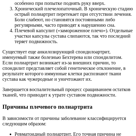
особенно при попытке поднять руку вверх.
Хронический плечелопаточный. В хроническую стадию
острый полиартрит перетекает при отсутствии лечения.
Боли слабеют, но становятся постоянными либо
регулярными, часто приводят к нарушению сна.
Плечевой капсулит («замороженное плечо»). Отдельные
участки капсулы сустава слипаются, так что последний
теряет подвижность.
Существует еще анкилозирующий спондилоартрит,
именуемый также болезнью Бехтерева или спондилитом.
Если полиартрит возникает из-за внешних причин, то
спондилит представляет собой генетическое отклонение, в
результате которого иммунные клетки распознают ткани
сустава как чужеродные и уничтожают их.
Завершается воспалительный процесс сращиванием остатков
тканей, что приводит к утрате суставом подвижности.
Причины плечевого полиартрита
В зависимости от причины заболевание классифицируется
следующим образом:
Ревматоидный полиартрит. Его точная причина не