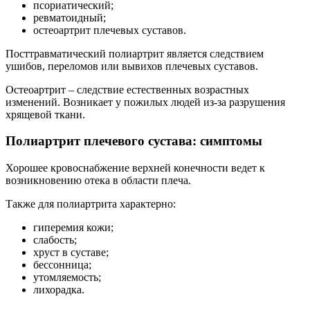
псориатический;
ревматоидный;
остеоартрит плечевых суставов.
Посттравматический полиартрит является следствием
ушибов, переломов или вывихов плечевых суставов.
Остеоартрит – следствие естественных возрастных
изменений. Возникает у пожилых людей из-за разрушения
хрящевой ткани.
Полиартрит плечевого сустава: симптомы
Хорошее кровоснабжение верхней конечности ведет к
возникновению отека в области плеча.
Также для полиартрита характерно:
гиперемия кожи;
слабость;
хруст в суставе;
бессонница;
утомляемость;
лихорадка.