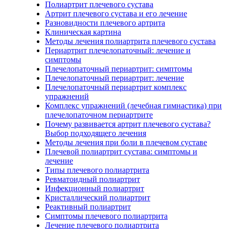
Полиартрит плечевого сустава
Артрит плечевого сустава и его лечение
Разновидности плечевого артрита
Клиническая картина
Методы лечения полиартрита плечевого сустава
Периартрит плечелопаточный: лечение и
симптомы
Плечелопаточный периартрит: симптомы
Плечелопаточный периартрит: лечение
Плечелопаточный периартрит комплекс
упражнений
Комплекс упражнений (лечебная гимнастика) при
плечелопаточном периартрите
Почему развивается артрит плечевого сустава?
Выбор подходящего лечения
Методы лечения при боли в плечевом суставе
Плечевой полиартрит сустава: симптомы и
лечение
Типы плечевого полиартрита
Ревматоидный полиартрит
Инфекционный полиартрит
Кристаллический полиартрит
Реактивный полиартрит
Симптомы плечевого полиартрита
Лечение плечевого полиартрита