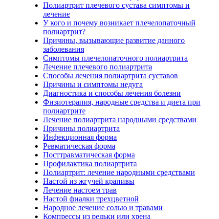
Полиартрит плечевого сустава симптомы и
лечение
У кого и почему возникает плечелопаточный
полиартрит?
Причины, вызывающие развитие данного
заболевания
Симптомы плечелопаточного полиартрита
Лечение плечевого полиартрита
Способы лечения полиартрита суставов
Причины и симптомы недуга
Диагностика и способы лечения болезни
Физиотерапия, народные средства и диета при
полиартрите
Лечение полиартрита народными средствами
Причины полиартрита
Инфекционная форма
Ревматическая форма
Посттравматическая форма
Профилактика полиартрита
Полиартрит: лечение народными средствами
Настой из жгучей крапивы
Лечение настоем трав
Настой фиалки трехцветной
Народное лечение солью и травами
Компрессы из редьки или хрена