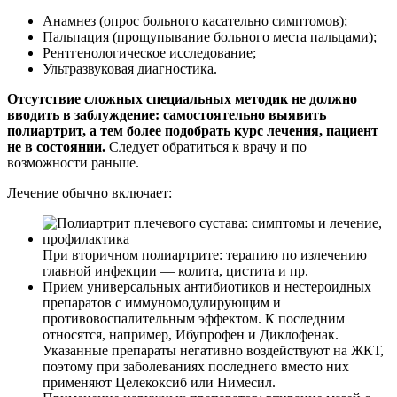
Анамнез (опрос больного касательно симптомов);
Пальпация (прощупывание больного места пальцами);
Рентгенологическое исследование;
Ультразвуковая диагностика.
Отсутствие сложных специальных методик не должно
вводить в заблуждение: самостоятельно выявить
полиартрит, а тем более подобрать курс лечения, пациент
не в состоянии.
Следует обратиться к врачу и по
возможности раньше.
Лечение обычно включает:
При вторичном полиартрите: терапию по излечению
главной инфекции — колита, цистита и пр.
Прием универсальных антибиотиков и нестероидных
препаратов с иммуномодулирующим и
противовоспалительным эффектом. К последним
относятся, например, Ибупрофен и Диклофенак.
Указанные препараты негативно воздействуют на ЖКТ,
поэтому при заболеваниях последнего вместо них
применяют Целекоксиб или Нимесил.