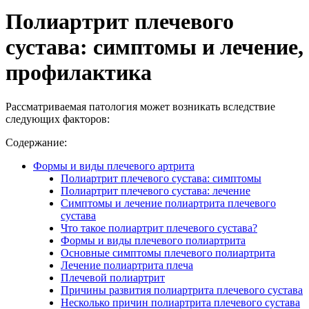
Полиартрит плечевого
сустава: симптомы и лечение,
профилактика
Рассматриваемая патология может возникать вследствие
следующих факторов:
Содержание:
Формы и виды плечевого артрита
Полиартрит плечевого сустава: симптомы
Полиартрит плечевого сустава: лечение
Симптомы и лечение полиартрита плечевого
сустава
Что такое полиартрит плечевого сустава?
Формы и виды плечевого полиартрита
Основные симптомы плечевого полиартрита
Лечение полиартрита плеча
Плечевой полиартрит
Причины развития полиартрита плечевого сустава
Несколько причин полиартрита плечевого сустава