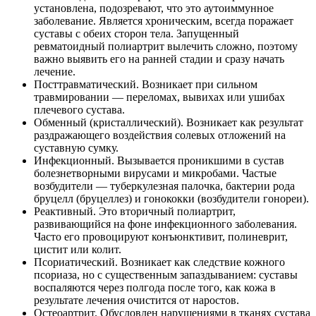
установлена, подозревают, что это аутоиммунное
заболевание. Является хроническим, всегда поражает
суставы с обеих сторон тела. Запущенный
ревматоидный полиартрит вылечить сложно, поэтому
важно выявить его на ранней стадии и сразу начать
лечение.
Посттравматический. Возникает при сильном
травмировании — переломах, вывихах или ушибах
плечевого сустава.
Обменный (кристаллический). Возникает как результат
раздражающего воздействия солевых отложений на
суставную сумку.
Инфекционный. Вызывается проникшими в сустав
болезнетворными вирусами и микробами. Частые
возбудители — туберкулезная палочка, бактерии рода
бруцелл (бруцеллез) и гонококки (возбудители гонореи).
Реактивный. Это вторичный полиартрит,
развивающийся на фоне инфекционного заболевания.
Часто его провоцируют конъюнктивит, полиневрит,
цистит или колит.
Псориатический. Возникает как следствие кожного
псориаза, но с существенным запаздыванием: суставы
воспаляются через полгода после того, как кожа в
результате лечения очистится от наростов.
Остеоартрит. Обусловлен нарушениями в тканях сустава