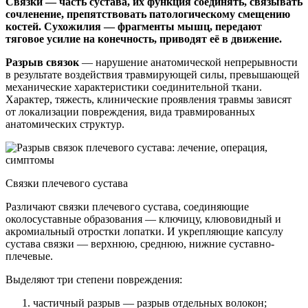
Связки — часть сустава, их функция соединять, связывать
сочленение, препятствовать патологическому смещению
костей. Сухожилия — фрагменты мышц, передают
тяговое усилие на конечность, приводят её в движение.
Разрыв связок
— нарушение анатомической непрерывности
в результате воздействия травмирующей силы, превышающей
механические характеристики соединительной ткани.
Характер, тяжесть, клинические проявления травмы зависят
от локализации повреждения, вида травмированных
анатомических структур.
Связки плечевого сустава
Различают связки плечевого сустава, соединяющие
околосуставные образования — ключицу, клювовидный и
акромиальный отростки лопатки. И укрепляющие капсулу
сустава связки — верхнюю, среднюю, нижние суставно‐
плечевые.
Выделяют три степени повреждения:
частичный разрыв — разрыв отдельных волокон;