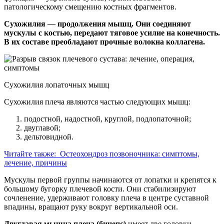
патологическому смещению костных фрагментов.
Сухожилия — продолжения мышц. Они соединяют
мускулы с костью, передают тяговое усилие на конечность.
В их составе преобладают прочные волокна коллагена.
Сухожилия лопаточных мышц
Сухожилия плеча являются частью следующих мышц:
подостной, надостной, круглой, подлопаточной;
двуглавой;
дельтовидной.
Читайте также:
Остеохондроз позвоночника: симптомы,
лечение, причины
Мускулы первой группы начинаются от лопатки и крепятся к
большому бугорку плечевой кости. Они стабилизируют
сочленение, удерживают головку плеча в центре суставной
впадины, вращают руку вокруг вертикальной оси.
Двуглавая мышца плеча (бицепс)
имеет две головки,