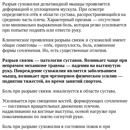
Разрыв сухожилия дельтовидной мышцы проявляется
деформацией и уплощением мускула. При осмотре
определяется отёк в области сустава, распространяющийся на
среднюю часть плеча. Характерный признак — отсутствие
или минимально выраженная боль, которая резко усиливается
при попытке поднять или отвести руку.
Клинические проявления разрыва связок и сухожилий имеют
общие симптомы — отёк, припухлость, боль, изменение
формы сочленения. Но, есть существенные отличия.
Разрыв связок — патология суставов. Возникает чаще при
непрямом механизме травмы — падении на вытянутую
руку. Повреждение сухожилия является заболеванием
мышц, возникает при чрезмерном физическом усилии —
поднятии тяжестей, во время занятий спортом.
Боль при разрыве связок локализуется в области сустава.
Усиливается при смещении костей, формирующих сочленение
— пассивных вращательных движениях плечом,
надавливании на костные выступы, осевой нагрузке при
поколачивании по локтю согнутой руки.
Боль при разрыве сухожилия в состоянии покоя и при