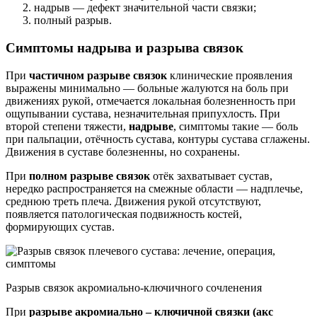
надрыв — дефект значительной части связки;
полный разрыв.
Симптомы надрыва и разрыва связок
При
частичном разрыве связок
клинические проявления
выражены минимально — больные жалуются на боль при
движениях рукой, отмечается локальная болезненность при
ощупывании сустава, незначительная припухлость. При
второй степени тяжести,
надрыве
, симптомы такие — боль
при пальпации, отёчность сустава, контуры сустава сглажены.
Движения в суставе болезненны, но сохранены.
При
полном разрыве связок
отёк захватывает сустав,
нередко распространяется на смежные области — надплечье,
среднюю треть плеча. Движения рукой отсутствуют,
появляется патологическая подвижность костей,
формирующих сустав.
Разрыв связок акромиально‐ключичного сочленения
При
разрыве акромиально – ключичной связки (акс