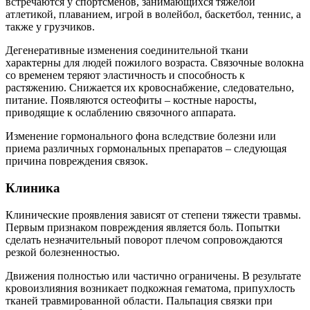
встречаются у спортсменов, занимающихся тяжелой
атлетикой, плаванием, игрой в волейбол, баскетбол, теннис, а
также у грузчиков.
Дегенеративные изменения соединительной ткани
характерны для людей пожилого возраста. Связочные волокна
со временем теряют эластичность и способность к
растяжению. Снижается их кровоснабжение, следовательно,
питание. Появляются остеофиты – костные наросты,
приводящие к ослаблению связочного аппарата.
Изменение гормонального фона вследствие болезни или
приема различных гормональных препаратов – следующая
причина повреждения связок.
Клиника
Клинические проявления зависят от степени тяжести травмы.
Первым признаком повреждения является боль. Попытки
сделать незначительный поворот плечом сопровождаются
резкой болезненностью.
Движения полностью или частично ограничены. В результате
кровоизлияния возникает подкожная гематома, припухлость
тканей травмированной области. Пальпация связки при