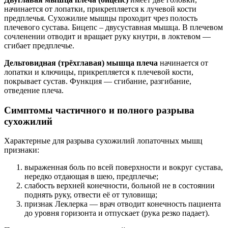
начинается от лопатки, прикрепляется к лучевой кости
предплечья. Сухожилие мышцы проходит чрез полость
плечевого сустава. Бицепс – двусуставная мышца. В плечевом
сочленении отводит и вращает руку кнутри, в локтевом —
сгибает предплечье.
Дельтовидная (трёхглавая) мышца плеча
начинается от
лопатки и ключицы, прикрепляется к плечевой кости,
покрывает сустав. Функция — сгибание, разгибание,
отведение плеча.
Симптомы частичного и полного разрыва
сухожилий
Характерные для разрыва сухожилий лопаточных мышц
признаки:
выраженная боль по всей поверхности и вокруг сустава,
нередко отдающая в шею, предплечье;
слабость верхней конечности, больной не в состоянии
поднять руку, отвести её от туловища;
признак Леклерка — врач отводит конечность пациента
до уровня горизонта и отпускает (рука резко падает).