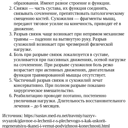
образования. Имеют разное строение и функции.
Связки — часть сустава, их функция соединять,
связывать сочленение, препятствовать патологическому
смещению костей. Сухожилия — фрагменты мышц,
передают тяговое усилие на конечность, приводят её в
движение.
Разрыв связок чаще возникает при непрямом механизме
травмы — падении на вытянутую руку. Разрыв
сухожилий возникает при чрезмерной физической
нагрузке.
Боль при разрыве связок локализуется в суставе,
усиливается при пассивных движениях, осевой нагрузке
на сочленение. При разрыве сухожилия боль резко
возрастает при активных движениях, двигательная
функция травмированной мышцы отсутствует.
Частичный разрыв связок и сухожилий лечат
консервативно. При полном разрыве показано
хирургическое вмешательство.
Реабилитацию проводят поэтапно, постепенно
увеличивая нагрузки. Длительность восстановительного
лечения – до 6 месяцев.
Источник:
https://sustav.med-ru.net/travmiy/razryv-
svyazok/glavnoe-o-lechenii-r-s-plechevogo-s-kak-uskorit-
regeneratsiyu-tkanej-i-vernut-podvizhnost-konechnosti.html