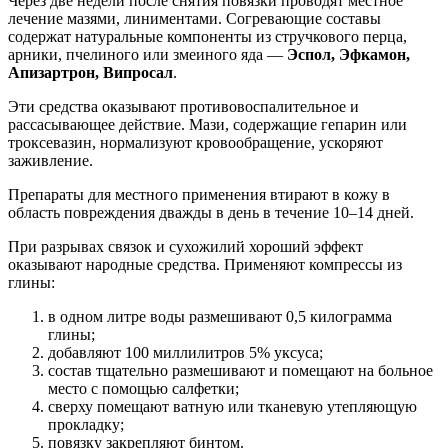
Через две недели после снятия повязки проводят местное
лечение мазями, линиментами. Согревающие составы
содержат натуральные компоненты из стручкового перца,
арники, пчелиного или змеиного яда —
Эспол, Эфкамон,
Апизартрон, Випросал
.
Эти средства оказывают противовоспалительное и
рассасывающее действие. Мази, содержащие гепарин или
троксевазин, нормализуют кровообращение, ускоряют
заживление.
Препараты для местного применения втирают в кожу в
область повреждения дважды в день в течение 10–14 дней.
При разрывах связок и сухожилий хороший эффект
оказывают народные средства. Применяют компрессы из
глины:
в одном литре воды размешивают 0,5 килограмма
глины;
добавляют 100 миллилитров 5% уксуса;
состав тщательно размешивают и помещают на больное
место с помощью салфетки;
сверху помещают ватную или тканевую утепляющую
прокладку;
повязку закрепляют бинтом.