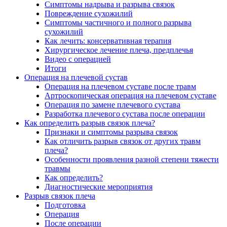
Симптомы надрыва и разрыва связок
Повреждение сухожилий
Симптомы частичного и полного разрыва
сухожилий
Как лечить: консервативная терапия
Хирургическое лечение плеча, предплечья
Видео с операцией
Итоги
Операция на плечевой сустав
Операция на плечевом суставе после травм
Артроскопическая операция на плечевом суставе
Операция по замене плечевого сустава
Разработка плечевого сустава после операции
Как определить разрыв связок плеча?
Признаки и симптомы разрыва связок
Как отличить разрыв связок от других травм
плеча?
Особенности проявления разной степени тяжести
травмы
Как определить?
Диагностические мероприятия
Разрыв связок плеча
Подготовка
Операция
После операции