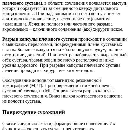
плечевого сустава)
, в области сочленения появляется выступ,
который образуется из‐за смещенного кверху дистального
конца ключицы. При надавливании на него кость занимает
анатомическое положение, выступ исчезает (симптом
«клавиши»). Лечение полного или частичного разрыва
акромиально – ключичного сочленения (акс) хирургическое.
Разрыв капсулы плечевого сустава
происходит в сочетании
с вывихами, переломами, повреждениями плече–суставных
связок. Больные жалуются на «болтающуюся руку», полное
отсутствие движений. При осмотре наблюдается выраженный
отёк сустава, травмированное плечо расположено ниже
уровня здорового. При разрыве капсулы плечевого сустава
лечение проводится хирургическим методом.
Обследование дополняют магнитно‐резонансной
томографией (МРТ). При повреждении нижней плече‐
суставной связки, на МРТ определяется разрыв капсулы
плечевого сочленения. Виден выход контрастного вещества
из полости сустава.
Повреждение сухожилий
Связки соединяют кости, формирующие сочленение. Их
функция — укреплять сустав, препятствовать