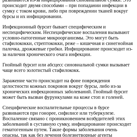
происходит двумя способами – при попадании инфекции в
сумку с током крови, либо при повреждении тканей вокруг
бурсы и их инфицировании.
Инфекционный бурсит бывает специфическим и
неспецифическим. Неспецифические воспаления вызывают
условно-патогенные микроорганизмы. Это могут быть
стафилококки, стрептококки, реже – кишечная и синегнойная
палочка, дрожжевые грибки. Инфицирование происходит из-
за наличия хронического очага инфекции.
Гнойный бурсит или абсцесс синовиальной сумки вызывает
чаще всего золотистый стафилококк.
Заражение часто происходит на фоне повреждения
целостности кожных покровов вокруг бурсы, либо из-за
хронических инфекционных заболеваний. Гнойный бурсит
может быть вызван фурункулами на коже стоп и голеней.
Специфические воспалительные процессы в бурсе
развиваются при гонорее, сифилисе или туберкулезе.
Воспаление связано с проникновением возбудителей этих
заболеваний в суставную сумку, инфицирование происходит
гематогенным путем. Такие формы заболевания очень
опасны, так как без лечения болезнетворные агенты