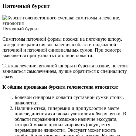
Пяточный бурсит
Пяточный бурсит
Симптомы пяточной формы похожи на пяточную шпору,
вследствие развития воспаления в области подкожной
пяточной и пяточной синовиальных сумок. При осмотре
выявляется припухлость пяточной области.
Так как лечение пяточной шпоры и бурсита разное, не стоит
заниматься самолечением, лучше обратиться к специалисту
сразу.
К общим признакам бурсита голеностопа относятся:
Болевой синдром в области суставной сумки стопы,
щиколотки.
Наличие отека, гиперемии и припухлости в месте
присоединения ахиллова сухожилия к бугру пятки. В
области поражения возможно наличие экссудата,
который можно пропальпировать (ощущается
перемещение жидкости). Экссудат может носить
гнойный или геморрагический характер. В случае