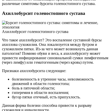
различные симптомы бурсита голеностопного сустава.
Ахиллобурсит голеностопного сустава
Ахиллобурсит голеностопного сустава
Что такое ахиллобурсит? Это воспаление суставной бурсы
ахиллова сухожилия. Она локализуется между бугром и
сухожилием пятки. Из-за чего может возникнуть данная
патология? Помимо обуви и веса, к ахиллобурситу может
привести инфицирование синовиальной сумки лимфогенным
(через лимфу) или гематогенным (через кровь) путем.
Признаки ахиллобурсита следующие:
болезненность в утренние часы, невозможность
движений в области голеностопа;
боль в пяточной области;
гиперемия в области воспаления;
бугор пятки отечный, есть припухлость.
Данная форма болезни способна привести к разрыву
сухожилия и инвалидности.