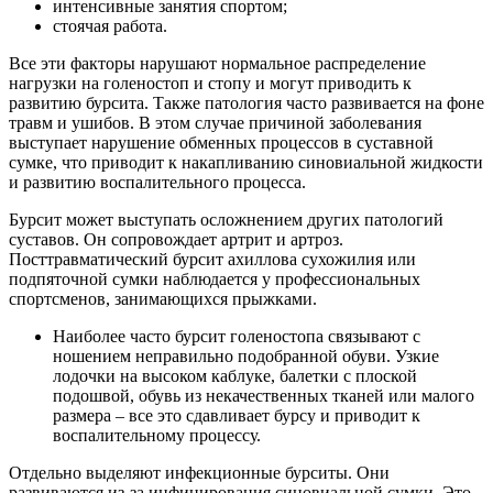
интенсивные занятия спортом;
стоячая работа.
Все эти факторы нарушают нормальное распределение
нагрузки на голеностоп и стопу и могут приводить к
развитию бурсита. Также патология часто развивается на фоне
травм и ушибов. В этом случае причиной заболевания
выступает нарушение обменных процессов в суставной
сумке, что приводит к накапливанию синовиальной жидкости
и развитию воспалительного процесса.
Бурсит может выступать осложнением других патологий
суставов. Он сопровождает артрит и артроз.
Посттравматический бурсит ахиллова сухожилия или
подпяточной сумки наблюдается у профессиональных
спортсменов, занимающихся прыжками.
Наиболее часто бурсит голеностопа связывают с
ношением неправильно подобранной обуви. Узкие
лодочки на высоком каблуке, балетки с плоской
подошвой, обувь из некачественных тканей или малого
размера – все это сдавливает бурсу и приводит к
воспалительному процессу.
Отдельно выделяют инфекционные бурситы. Они
развиваются из-за инфицирования синовиальной сумки. Это