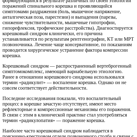
формирующийся в результате различных по своей этиологии
поражений спинального корешка и проявляющийся
симптомами раздражения (боль, мышечное напряжение,
анталгическая поза, парестезии) и выпадения (парезы,
снижение чувствительности, мышечные гипотрофии,
гипорефлексия, трофические расстройства). Диагностируется
корешковый синдром клинически, его причина
устанавливается по результатам рентгенографии, КТ или МРТ
позвоночника. Лечение чаще консервативное, по показаниям
проводится хирургическое устранение фактора компрессии
корешка.
Корешковый синдром — распространенный вертеброгенный
симптомокомплекс, имеющий вариабельную этиологию.
Ранее в отношении корешкового синдрома использовался
термин «радикулит» — воспаление корешка. Однако он не
совсем соответствует действительности.
Последние исследования показали, что воспалительный
процесс в корешке зачастую отсутствует, имеют место
рефлекторные и компрессионные механизмы его поражения.
В связи с этим в клинической практике стал употребляться
термин «радикулопатия» — поражение корешка.
Наиболее часто корешковый синдром наблюдается в
пояснично-крестцовом отделе позвоночного столба и связан с