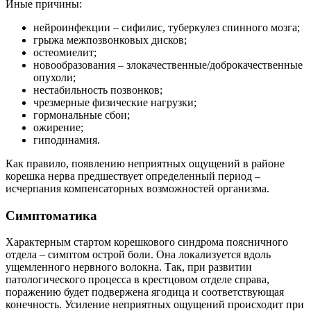
Иные причины:
нейроинфекции – сифилис, туберкулез спинного мозга;
грыжа межпозвонковых дисков;
остеомиелит;
новообразования – злокачественные/доброкачественные
опухоли;
нестабильность позвонков;
чрезмерные физические нагрузки;
гормональные сбои;
ожирение;
гиподинамия.
Как правило, появлению неприятных ощущений в районе
корешка нерва предшествует определенный период –
исчерпания компенсаторных возможностей организма.
Симптоматика
Характерным стартом корешкового синдрома поясничного
отдела – симптом острой боли. Она локализуется вдоль
ущемленного нервного волокна. Так, при развитии
патологического процесса в крестцовом отделе справа,
поражению будет подвержена ягодица и соответствующая
конечность. Усиление неприятных ощущений происходит при