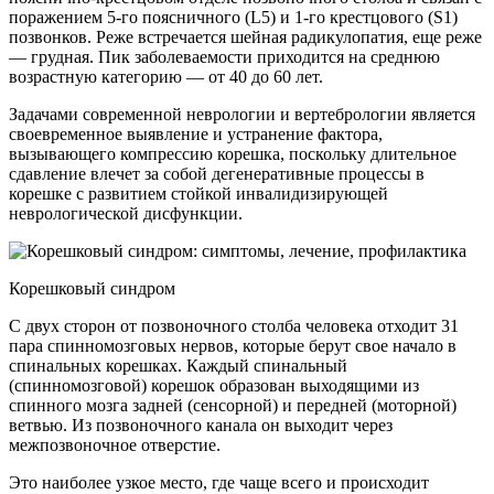
поражением 5-го поясничного (L5) и 1-го крестцового (S1)
позвонков. Реже встречается шейная радикулопатия, еще реже
— грудная. Пик заболеваемости приходится на среднюю
возрастную категорию — от 40 до 60 лет.
Задачами современной неврологии и вертебрологии является
своевременное выявление и устранение фактора,
вызывающего компрессию корешка, поскольку длительное
сдавление влечет за собой дегенеративные процессы в
корешке с развитием стойкой инвалидизирующей
неврологической дисфункции.
Корешковый синдром
С двух сторон от позвоночного столба человека отходит 31
пара спинномозговых нервов, которые берут свое начало в
спинальных корешках. Каждый спинальный
(спинномозговой) корешок образован выходящими из
спинного мозга задней (сенсорной) и передней (моторной)
ветвью. Из позвоночного канала он выходит через
межпозвоночное отверстие.
Это наиболее узкое место, где чаще всего и происходит