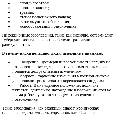
спондилоартроз;
спондилолистез;
травмы;
стеноз позвоночного канала;
аутоиммунные заболевания;
новообразования позвоночника.
Инфекционные заболевания, такие как сифилис, остеомиелит,
туберкулез костей, также способствуют развитию
радикулопатии.
В группу риска попадают люди, имеющие в анамнезе:
Ожирение. Чрезмерный вес усиливает нагрузку на
позвоночник, вследствие чего хрящевая ткань скорее
поддается деструктивным изменениям.
Возраст. Старческие изменения в костной системе
увеличивают риск развития корешкового синдрома.
Работа. Вынужденное положение, поднятие
тяжестей, длительное нахождение в положении стоя во
время работы ускоряют процессы разрушения в
позвоночнике.
Такие заболевания, как сахарный диабет, хроническая
почечная недостаточность, гормональные сбои также