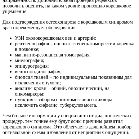
напряженность. Дополнительная проверка рефлексов
позволить оценить, на каком уровне произошло корешковое
ущемление.
Для подтверждения остеохондроза с корешковым синдромом
врач порекомендует обследования:
УЗИ околокорешковых вен и артерий;
рентгенография – оценить степень компрессии корешка
в позвонке;
магнитно-резонансная томография;
миелография;
эпидурография;
веноспондилография;
биопсия тканей – по индивидуальным показаниям для
исключения опухоли;
анализы крови – общий, биохимический, на
онкомаркеры;
пункция с забором спинномозгового ликвора –
исключить сифилис, туберкулез мозга.
Чем больше информации у специалиста от диагностических
процедур, тем точнее ему будут ясны причины развития
корешкового синдрома. Это облегчает в дальнейшем подбор
оптимальной схемы избавления от неприятных ощущений.