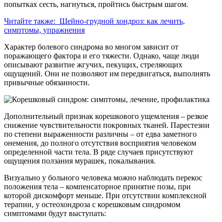
попытках сесть, нагнуться, пройтись быстрым шагом.
Читайте также:
Шейно-грудной хондроз: как лечить,
симптомы, упражнения
Характер болевого синдрома во многом зависит от
поражающего фактора и его тяжести. Однако, чаще люди
описывают развитие жгучих, пекущих, стреляющих
ощущений. Они не позволяют им передвигаться, выполнять
привычные обязанности.
Дополнительный признак корешкового ущемления – резкое
снижение чувствительности покровных тканей. Парестезии
по степени выраженности различны – от едва заметного
онемения, до полного отсутствия восприятия человеком
определенной части тела. В ряде случаев присутствуют
ощущения ползания мурашек, покалывания.
Визуально у больного человека можно наблюдать перекос
положения тела – компенсаторное принятие позы, при
которой дискомфорт меньше. При отсутствии комплексной
терапии, у остеохондроза с корешковым синдромом
симптомами будут выступать: