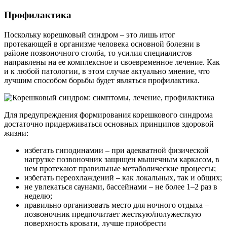
Профилактика
Поскольку корешковый синдром – это лишь итог
протекающей в организме человека основной болезни в
районе позвоночного столба, то усилия специалистов
направлены на ее комплексное и своевременное лечение. Как
и к любой патологии, в этом случае актуально мнение, что
лучшим способом борьбы будет являться профилактика.
Для предупреждения формирования корешкового синдрома
достаточно придерживаться основных принципов здоровой
жизни:
избегать гиподинамии – при адекватной физической
нагрузке позвоночник защищен мышечным каркасом, в
нем протекают правильные метаболические процессы;
избегать переохлаждений – как локальных, так и общих;
не увлекаться саунами, бассейнами – не более 1–2 раз в
неделю;
правильно организовать место для ночного отдыха –
позвоночник предпочитает жесткую/полужесткую
поверхность кровати, лучше приобрести