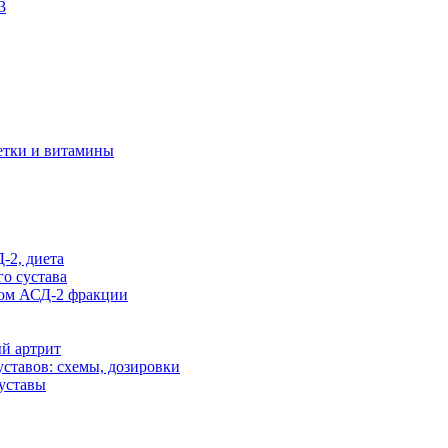
3
летки и витамины
-2, диета
го сустава
том АСД-2 фракции
й артрит
ставов: схемы, дозировки
суставы