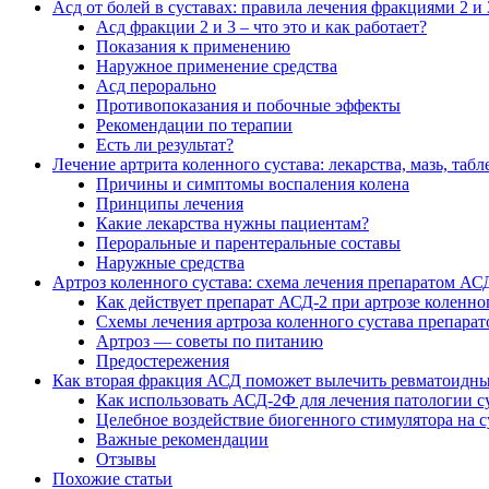
Асд от болей в суставах: правила лечения фракциями 2 и 
Асд фракции 2 и 3 – что это и как работает?
Показания к применению
Наружное применение средства
Асд перорально
Противопоказания и побочные эффекты
Рекомендации по терапии
Есть ли результат?
Лечение артрита коленного сустава: лекарства, мазь, таб
Причины и симптомы воспаления колена
Принципы лечения
Какие лекарства нужны пациентам?
Пероральные и парентеральные составы
Наружные средства
Артроз коленного сустава: схема лечения препаратом АСД
Как действует препарат АСД-2 при артрозе коленно
Схемы лечения артроза коленного сустава препара
Артроз — советы по питанию
Предостережения
Как вторая фракция АСД поможет вылечить ревматоидны
Как использовать АСД-2Ф для лечения патологии су
Целебное воздействие биогенного стимулятора на 
Важные рекомендации
Отзывы
Похожие статьи