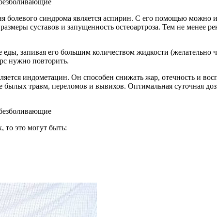
я болевого синдрома является аспирин. С его помощью можно и
азмеры суставов и запущенность остеоартроза. Тем не менее р
ды, запивая его большим количеством жидкости (желательно чис
урс нужно повторить.
яется индометацин. Он способен снижать жар, отечность и вос
е былых травм, переломов и вывихов. Оптимальная суточная дози
 то это могут быть: