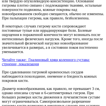
или твердую опухолевидную консистенцию. Основание
гигромы плотно связано с подлежащими тканями, остальные
поверхности подвижны, кожные покровы над
новообразованием свободно смещаются, обычно не изменены.
При пальпации гигрома, как правило, безболезненна.
В некоторых случаях гигрому кисти сопровождают
постоянные тупые или иррадиирующие боли. Болевые
ощущения в пораженной конечности могут возникать после
интенсивных физических нагрузок. Кроме того, иногда после
значительной физической нагрузки новообразование
увеличивается в размерах, а в состоянии покоя постепенно
уменьшается.
Читайте также:
Гиалиновый хрящ коленного сустава:
строение, локализация
При сдавливании гигромой кровеносных сосудов
наблюдаются похолодание, онемение и бледность кожных
покровов кисти.
Диаметр новообразования, как правило, не превышает 3 см,
однако описаны случаи и 6-сантиметровых гигром. При
больших размерах кисты движения в лучезапястном суставе
могут ограничиваться. Самопроизвольное разрешение
гигромы кисти возможно в некоторых случаях при условии