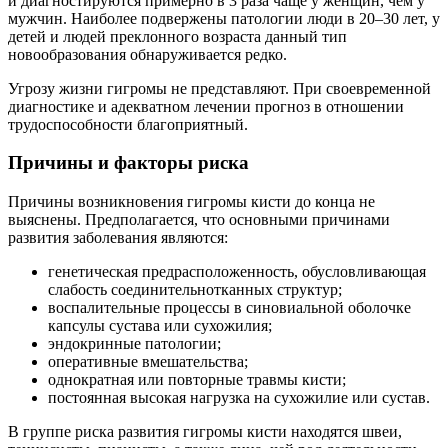
и диагностируются примерно в 3 раза чаще у женщин, чем у
мужчин. Наиболее подвержены патологии люди в 20–30 лет, у
детей и людей преклонного возраста данный тип
новообразования обнаруживается редко.
Угрозу жизни гигромы не представляют. При своевременной
диагностике и адекватном лечении прогноз в отношении
трудоспособности благоприятный.
Причины и факторы риска
Причины возникновения гигромы кисти до конца не
выяснены. Предполагается, что основными причинами
развития заболевания являются:
генетическая предрасположенность, обусловливающая
слабость соединительнотканных структур;
воспалительные процессы в синовиальной оболочке
капсулы сустава или сухожилия;
эндокринные патологии;
оперативные вмешательства;
однократная или повторные травмы кисти;
постоянная высокая нагрузка на сухожилие или сустав.
В группе риска развития гигромы кисти находятся швеи,