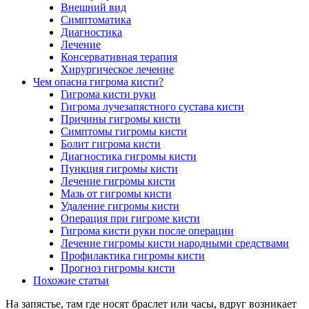
Внешний вид
Симптоматика
Диагностика
Лечение
Консервативная терапия
Хирургическое лечение
Чем опасна гигрома кисти?
Гигрома кисти руки
Гигрома лучезапястного сустава кисти
Причины гигромы кисти
Симптомы гигромы кисти
Болит гигрома кисти
Диагностика гигромы кисти
Пункция гигромы кисти
Лечение гигромы кисти
Мазь от гигромы кисти
Удаление гигромы кисти
Операция при гигроме кисти
Гигрома кисти руки после операции
Лечение гигромы кисти народными средствами
Профилактика гигромы кисти
Прогноз гигромы кисти
Похожие статьи
На запястье, там где носят браслет или часы, вдруг возникает