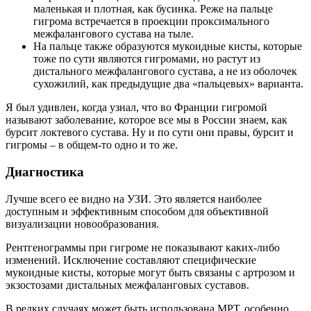
маленькая и плотная, как бусинка. Реже на пальце
гигрома встречается в проекции проксимального
межфалангового сустава на тыле.
На пальце также образуются мукоидные кисты, которые
тоже по сути являются гигромами, но растут из
дистального межфалангового сустава, а не из оболочек
сухожилий, как предыдущие два «пальцевых» варианта.
Я был удивлен, когда узнал, что во Франции гигромой
называют заболевание, которое все мы в России знаем, как
бурсит локтевого сустава. Ну и по сути они правы, бурсит и
гигромы – в общем-то одно и то же.
Диагностика
Лучше всего ее видно на УЗИ. Это является наиболее
доступным и эффективным способом для объективной
визуализации новообразования.
Рентгенограммы при гигроме не показывают каких-либо
изменений. Исключение составляют специфические
мукоидные кисты, которые могут быть связаны с артрозом и
экзостозами дистальных межфаланговых суставов.
В редких случаях может быть использована МРТ, особенно