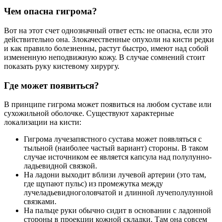
Чем опасна гигрома?
Вот на этот счет однозначный ответ есть: не опасна, если это
действительно она. Злокачественные опухоли на кисти редки
и как правило болезненны, растут быстро, имеют над собой
измененную неподвижную кожу. В случае сомнений стоит
показать руку кистевому хирургу.
Где может появиться?
В принципе гигрома может появиться на любом суставе или
сухожильной оболочке. Существуют характерные
локализации на кисти:
Гигрома лучезапястного сустава может появляться с
тыльной (наиболее частый вариант) стороны. В таком
случае источником ее является капсула над полулунно-
ладьевидной связкой.
На ладони выходит вблизи лучевой артерии (это там,
где щупают пульс) из промежутка между
лучеладьевидноголовчатой и длинной лучеполулунной
связками.
На пальце руки обычно сидит в основании с ладонной
стороны в проекции кожной складки. Там она совсем