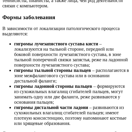
теннисисты, пианисты, а также лица, чей род деятельности
связан с компьютером.
Формы заболевания
В зависимости от локализации патологического процесса
выделяются:
гигромы лучезапястного сустава кисти
–
локализуются на тыльной стороне, передней или
боковой поверхности лучезапястного сустава, в зоне
тыльной поперечной связки запястья, реже на ладонной
поверхности лучезапястного сустава;
гигромы тыльной стороны пальцев
– располагаются в
зоне межфалангового сустава или в основании
дистальной фаланги;
гигромы ладонной стороны пальцев
– формируются
из сухожильных влагалищ сгибателей пальцев, могут
занимать одну или две фаланги, реже развиваются у
основания пальцев;
гигромы дистальной части ладони
– развиваются из
сухожильных влагалищ сгибателей пальцев; имеют
плотную консистенцию, поэтому напоминают костные
или хрящевые образования.