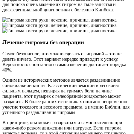
для поиска очень маленьких гигром на тыле запястья и
дифференциальной диагностики с болезнью Кинбека.
Лечение гигромы без операции
Самое безопасное, что можно сделать с гигромой – это не
делать ничего. Этот вариант нередко приводит к успеху.
Вероятность спонтанного самоизлечения достигает порядка
40%.
Одним из исторических методов является раздавливание
синовиальной кисты. Классический земский врач своим
сильным пальцем, невзирая на гримасу боли на лице
пациента, этот пузырек с гелеобразной жидкостью может
раздавить. В более ранних источниках описано непременное
участие тяжелого и весомого предмета, а именно Библии, для
успешного раздавливания гигромы.
В принципе, она может разорваться и самостоятельно при
каком-либо резком движении или нагрузке. Если гигрома
запястья лопнула, то в этой ситуации нет ничего страшного,