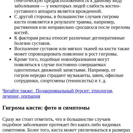
генетическую предрасположенность к данному виду
заболевания — у некоторых людей слабость костно-
суставного аппарата является врожденной.
С другой стороны, в большинстве случаев гигрома
кисти появляется в результате травмы, например,
растяжения или неправильно сросшихся после перелома
костей.
К факторам риска относят различные дегенеративные
болезни суставов.
Воспаление суставов или мягких тканей на кисти также
может спровоцировать появление и рост гигромы.
Кроме того, подобные новообразования могут
появляться в случае постоянно совершаемых
однотипных движений запястьями. Например, от
гигром нередко страдают музыканты, швеи, офисные
сотрудники, спортсмены (теннисисты) и т. д.
Читайте также:
Подакромиальный бурсит: этиология,
лечение, операция
Гигрома кисти: фото и симптомы
Сразу же стоит отметить, что в большинстве случаев
подобное заболевание протекает без каких-либо видимых
симптомов. Более того, киста может увеличиваться в размерах