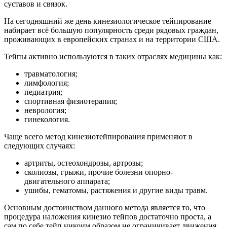
суставов и связок.
На сегодняшний же день кинезиологическое тейпирование
набирает всё большую популярность среди рядовых граждан,
проживающих в европейских странах и на территории США.
Тейпы активно используются в таких отраслях медицины как:
травматология;
лимфология;
педиатрия;
спортивная физиотерапия;
неврология;
гинекология.
Чаще всего метод кинезиотейпирования применяют в
следующих случаях:
артриты, остеохондрозы, артрозы;
сколиозы, грыжи, прочие болезни опорно-
двигательного аппарата;
ушибы, гематомы, растяжения и другие виды травм.
Основным достоинством данного метода является то, что
процедура наложения кинезио тейпов достаточно проста, а
сам по себе тейп никоим образом не ограничивает движения