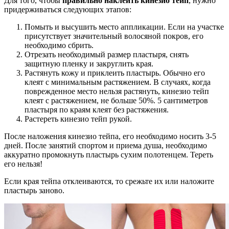
Для того, чтобы
правильно наклеить кинезио тейп
, нужно
придерживаться следующих этапов:
Помыть и высушить место аппликации. Если на участке
присутствует значительный волосяной покров, его
необходимо сбрить.
Отрезать необходимый размер пластыря, снять
защитную пленку и закруглить края.
Растянуть кожу и приклеить пластырь. Обычно его
клеят с минимальным растяжением. В случаях, когда
поврежденное место нельзя растянуть, кинезио тейп
клеят с растяжением, не больше 50%. 5 сантиметров
пластыря по краям клеят без растяжения.
Растереть кинезио тейп рукой.
После наложения кинезио тейпа, его необходимо носить 3-5
дней. После занятий спортом и приема душа, необходимо
аккуратно промокнуть пластырь сухим полотенцем. Тереть
его нельзя!
Если края тейпа отклеиваются, то срежьте их или наложите
пластырь заново.