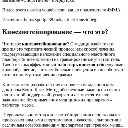
магазине «СпортПит38» в Иркутске.
Видео взято с сайта youtube.com, канал пользователя 4MMA
Источник:
http://Sportpit38.ru/kak-kleit-kinezio-tejp
Кинезиотейпирование — что это?
Что такое
кинезиотейпирование
? С медицинской точки
зрения это терапевтический процесс или способ лечения,
подразумевающий наложение специального эластичного
пластыря (кинезио тейпа) на травмированные участки тела.
Такой высокоэффективный
пластырь кинезио тейп
улучшает
кровообращение, снижает болевые ощущения и способствует
интенсивному заживлению травмы.
Кинезио тейп разработан почти полвека назад японским
доктором Кензо Касе. Метод обеспечивает мышцы и связки
постоянной поддержкой, ускоряет их самостоятельное
заживление без применения медицинских препаратов –
таблеток, мазей.
Первоначально метод кинезиотейпирования использовался
профессиональными спортсменами в качестве альтернативы
различным обезболивающим препаратам при травмах мышц,