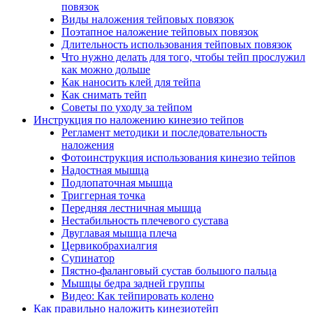
повязок
Виды наложения тейповых повязок
Поэтапное наложение тейповых повязок
Длительность использования тейповых повязок
Что нужно делать для того, чтобы тейп прослужил
как можно дольше
Как наносить клей для тейпа
Как снимать тейп
Советы по уходу за тейпом
Инструкция по наложению кинезио тейпов
Регламент методики и последовательность
наложения
Фотоинструкция использования кинезио тейпов
Надостная мышца
Подлопаточная мышца
Триггерная точка
Передняя лестничная мышца
Нестабильность плечевого сустава
Двуглавая мышца плеча
Цервикобрахиалгия
Супинатор
Пястно-фаланговый сустав большого пальца
Мышцы бедра задней группы
Видео: Как тейпировать колено
Как правильно наложить кинезиотейп