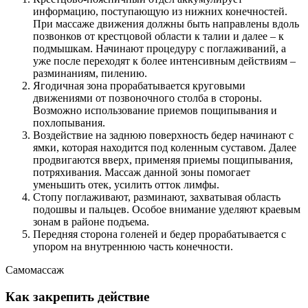
информацию, поступающую из нижних конечностей.
При массаже движения должны быть направлены вдоль
позвонков от крестцовой области к талии и далее – к
подмышкам. Начинают процедуру с поглаживаний, а
уже после переходят к более интенсивным действиям –
разминаниям, пилению.
Ягодичная зона прорабатывается круговыми
движениями от позвоночного столба в стороны.
Возможно использование приемов пощипывания и
похлопывания.
Воздействие на заднюю поверхность бедер начинают с
ямки, которая находится под коленным суставом. Далее
продвигаются вверх, применяя приемы пощипывания,
потряхивания. Массаж данной зоны помогает
уменьшить отек, усилить отток лимфы.
Стопу поглаживают, разминают, захватывая область
подошвы и пальцев. Особое внимание уделяют краевым
зонам в районе подъема.
Передняя сторона голеней и бедер прорабатывается с
упором на внутреннюю часть конечности.
Самомассаж
Как закрепить действие