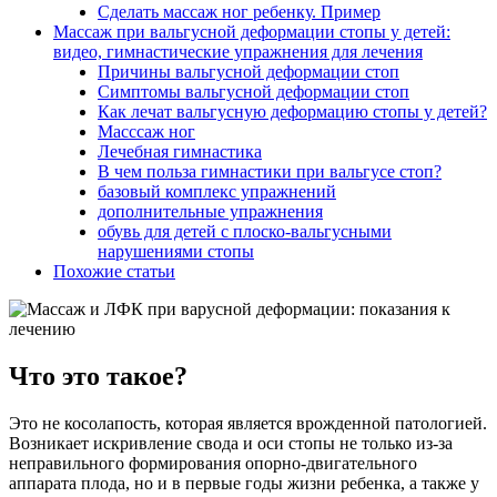
Сделать массаж ног ребенку. Пример
Массаж при вальгусной деформации стопы у детей:
видео, гимнастические упражнения для лечения
Причины вальгусной деформации стоп
Симптомы вальгусной деформации стоп
Как лечат вальгусную деформацию стопы у детей?
Масссаж ног
Лечебная гимнастика
В чем польза гимнастики при вальгусе стоп?
базовый комплекс упражнений
дополнительные упражнения
обувь для детей с плоско-вальгусными
нарушениями стопы
Похожие статьи
Что это такое?
Это не косолапость, которая является врожденной патологией.
Возникает искривление свода и оси стопы не только из-за
неправильного формирования опорно-двигательного
аппарата плода, но и в первые годы жизни ребенка, а также у