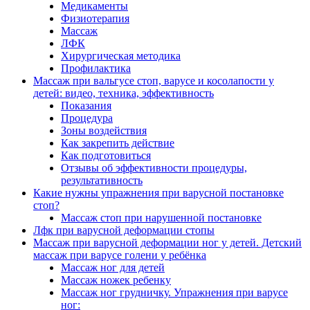
Медикаменты
Физиотерапия
Массаж
ЛФК
Хирургическая методика
Профилактика
Массаж при вальгусе стоп, варусе и косолапости у
детей: видео, техника, эффективность
Показания
Процедура
Зоны воздействия
Как закрепить действие
Как подготовиться
Отзывы об эффективности процедуры,
результативность
Какие нужны упражнения при варусной постановке
стоп?
Массаж стоп при нарушенной постановке
Лфк при варусной деформации стопы
Массаж при варусной деформации ног у детей. Детский
массаж при варусе голени у ребёнка
Массаж ног для детей
Массаж ножек ребенку
Массаж ног грудничку. Упражнения при варусе
ног: