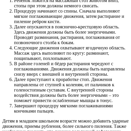
Ребенок ложится на массажный стол животом вниз,
стопы при этом должны немного свисать.
Процедуру начинают со спины. Сначала выполняют
мягкие поглаживающие движения, затем растирание и
пиление ребром кисти.
Далее опускаются в пояснично-крестцовую область.
Здесь движения должны быть более энергичными.
Проводят разминания, растирания, поглаживания от
позвоночного столба к бокам.
Следующие движения охватывают ягодичную область.
Массаж здесь выполняют по кругу: разминают,
пощипывают, похлопывают.
В районе голеней и бёдер растирания чередуют с
поглаживаниями. Движения должны быть направлены
снизу вверх с внешней и внутренней стороны.
Далее приступают к проработке стоп. Движения
направлены от ступней к коленям, от пальчиков к
голеностопным суставам. С внутренней стороны
воздействия должны быть более энергичными – это
поможет привести ослабленные мышцы в тонус.
Завершают процедуру мягкими поглаживаниями
кончиками пальцев.
Детям в младшем школьном возрасте можно добавить ударные
движения, приемы рубления, более сильного пиления. Также