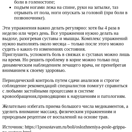
боли в голеностопе;
подъем ногами лежа на спине, руки на затылке, таз
отрывать от пола, ноги опускать за головой (при боли в
позвоночнике).
Эти упражнения важно делать регулярно: хотя бы 4 раза в
неделю или через день. Все упражнения нужно делать на
выдохе, разогревая суставы и мышцы. Комплекс упражнений
нужно выполнять около месяца – только после этого можно
судить о каких-то изменениях состояния.
Приглушить, успокоить боль в связках и суставах можно лишь
на время. Но решить проблему в корне можно только под
динамическим наблюдением лечащего врача, не пренебрегая
вниманием к своему здоровью.
Периодический контроль путем сдачи анализов и строгое
соблюдение рекомендаций специалистов помогут справиться
с любыми застойными процессами в системе
кровообращения,приводящими к нарушениям и патологиям.
Желательно избегать приема большого числа медикаментов, а
уделить внимание массажу, физическим упражнениям и
природным рецептам от воспалений на основе трав.
Источник:
https://1posustavam.ru/boli/oslozhneniya-posle-grippa-