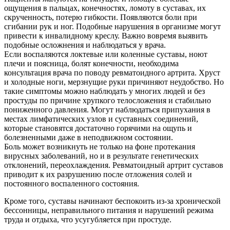
ощущения в пальцах, конечностях, ломоту в суставах, их
скрученность, потерю гибкости. Появляются боли при
сгибании рук и ног. Подобные нарушения в организме могут
привести к инвалидному креслу. Важно вовремя выявить
подобные осложнения и наблюдаться у врача.
Если воспаляются локтевые или коленные суставы, ноют
плечи и поясница, болят конечности, необходима
консультация врача по поводу ревматоидного артрита. Хруст
и холодные ноги, мерзнущие руки причиняют неудобство. Но
такие симптомы можно наблюдать у многих людей и без
простуды по причине хрупкого телосложения и стабильно
пониженного давления. Могут наблюдаться припухания в
местах лимфатических узлов и суставных соединений,
которые становятся достаточно горячими на ощупь и
болезненными даже в неподвижном состоянии.
Боль может возникнуть не только на фоне протекания
вирусных заболеваний, но и в результате генетических
отклонений, переохлаждения. Ревматоидный артрит суставов
приводит к их разрушению после отложения солей и
постоянного воспаленного состояния.
Кроме того, суставы начинают беспокоить из-за хронической
бессонницы, неправильного питания и нарушений режима
труда и отдыха, что усугубляется при простуде.