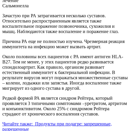
Сальмонелла
Зачастую при РА затрагивается несколько суставов.
Относительно распространенным является также
воспалительное поражение позвоночника, сухожилия и
мышц. Наблюдаются также воспаление и поражение глаз.
Причина РА еще не полностью изучена. Чрезмерная реакция
иммунитета на инфекцию может вызвать артрит.
Около половины всех пациентов с РА имеют антиген HLA-
B27. Тем не менее, у этих пациентов редко развивается
спондилоартрит. Как правило, организм развивает
естественный иммунитет к бактериальной инфекции. В
результате вирусов могут поражаться множественные суставы
– колени, лодыжки или запястья. Иногда воспаление также
мигрирует из одного сустава в другой.
Редкой формой РА является синдром Рейтера, который
проявляется 3 типичными симптомами –уретритом, артритом
и конъюнктивитом. Около 25% с синдромом Рейтера
страдают от хронического воспаления суставов.
Читайте также:
Продукты при подагре: запрещенные,
разрешенные