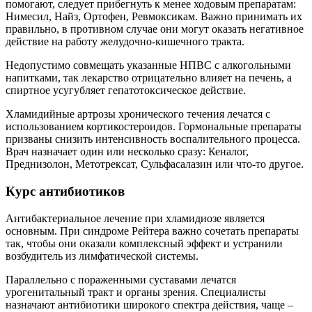
помогают, следует прибегнуть к менее ходовым препаратам:
Нимесил, Найз, Ортофен, Ревмоксикам. Важно принимать их
правильно, в противном случае они могут оказать негативное
действие на работу желудочно-кишечного тракта.
Недопустимо совмещать указанные НПВС с алкогольными
напитками, так лекарство отрицательно влияет на печень, а
спиртное усугубляет гепатотоксическое действие.
Хламидийные артрозы хронического течения лечатся с
использованием кортикостероидов. Гормональные препараты
призваны снизить интенсивность воспалительного процесса.
Врач назначает один или несколько сразу: Кеналог,
Преднизолон, Метотрексат, Сульфасалазин или что-то другое.
Курс антибиотиков
Антибактериальное лечение при хламидиозе является
основным. При синдроме Рейтера важно сочетать препараты
так, чтобы они оказали комплексный эффект и устранили
возбудитель из лимфатической системы.
Параллельно с пораженными суставами лечатся
урогенитальный тракт и органы зрения. Специалисты
назначают антибиотики широкого спектра действия, чаще –