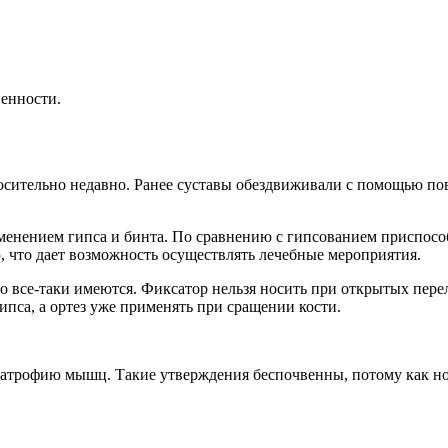
енности.
осительно недавно. Ранее суставы обездвиживали с помощью по
именением гипса и бинта. По сравнению с гипсованием приспос
, что дает возможность осуществлять лечебные мероприятия.
 но все-таки имеются. Фиксатор нельзя носить при открытых пе
пса, а ортез уже применять при сращении кости.
т атрофию мышц. Такие утверждения беспочвенны, потому как н