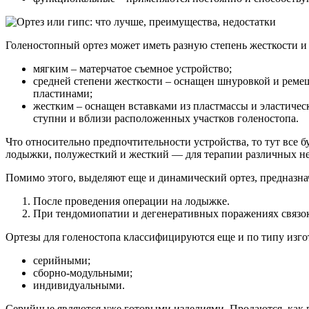
Голеностопный ортез может иметь разную степень жесткости и
мягким – матерчатое съемное устройство;
средней степени жесткости – оснащен шнуровкой и ремеш
пластинами;
жестким – оснащен вставками из пластмассы и эластиче
ступни и вблизи расположенных участков голеностопа.
Что относительно предпочтительности устройства, то тут все 
лодыжки, полужесткий и жесткий — для терапии различных не
Помимо этого, выделяют еще и динамический ортез, предназн
После проведения операции на лодыжке.
При тендомиопатии и дегенеративных поражениях связо
Ортезы для голеностопа классифицируются еще и по типу изго
серийными;
сборно-модульными;
индивидуальными.
Серийные являются уже готовыми изделиями. Продаются, как 