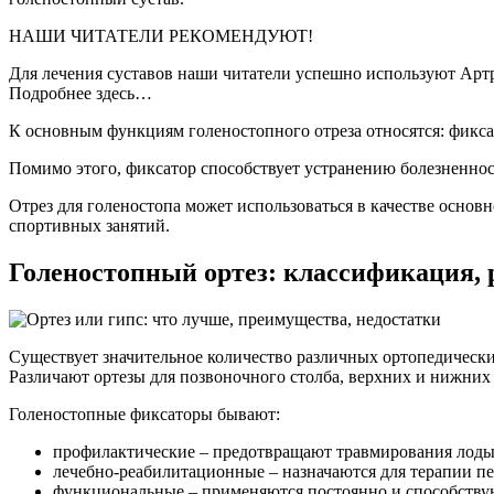
НАШИ ЧИТАТЕЛИ РЕКОМЕНДУЮТ!
Для лечения суставов наши читатели успешно используют Артр
Подробнее здесь…
К основным функциям голеностопного отреза относятся: фикса
Помимо этого, фиксатор способствует устранению болезненнос
Отрез для голеностопа может использоваться в качестве основ
спортивных занятий.
Голеностопный ортез: классификация, 
Существует значительное количество различных ортопедическ
Различают ортезы для позвоночного столба, верхних и нижних
Голеностопные фиксаторы бывают:
профилактические – предотвращают травмирования лод
лечебно-реабилитационные – назначаются для терапии п
функциональные – применяются постоянно и способству