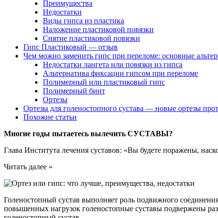
Преимущества
Недостатки
Виды гипса из пластика
Наложение пластиковой повязки
Снятие пластиковой повязки
Гипс Пластиковый — отзыв
Чем можно заменить гипс при переломе: основные альте
Недостатки лангета или повязки из гипса
Альтернатива фиксации гипсом при переломе
Полимерный или пластиковый гипс
Полимерный бинт
Ортезы
Ортезы для голеностопного сустава — новые ортезы прот
Похожие статьи
Многие годы пытаетесь вылечить СУСТАВЫ?
Глава Института лечения суставов: «Вы будете поражены, на
Читать далее »
Голеностопный сустав выполняет роль подвижного соединения,
повышенных нагрузок голеностопные суставы подвержены разно
голеностопный сустав.