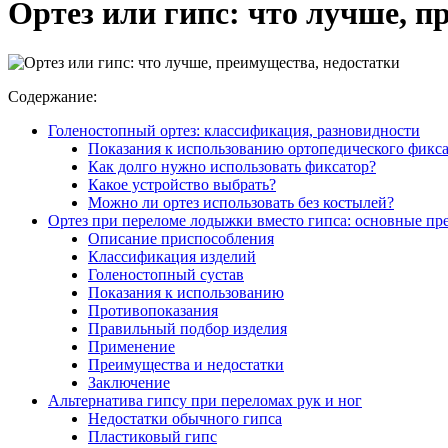
Ортез или гипс: что лучше, п
Содержание:
Голеностопный ортез: классификация, разновидности
Показания к использованию ортопедического фикс
Как долго нужно использовать фиксатор?
Какое устройство выбрать?
Можно ли ортез использовать без костылей?
Ортез при переломе лодыжки вместо гипса: основные пр
Описание приспособления
Классификация изделий
Голеностопный сустав
Показания к использованию
Противопоказания
Правильный подбор изделия
Применение
Преимущества и недостатки
Заключение
Альтернатива гипсу при переломах рук и ног
Недостатки обычного гипса
Пластиковый гипс