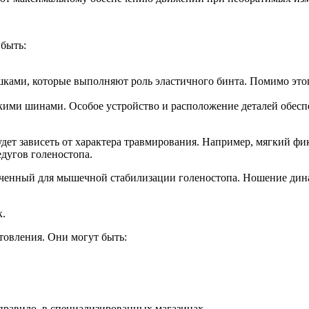
 быть:
ками, которые выполняют роль эластичного бинта. Помимо этого,
скими шинами. Особое устройство и расположение деталей обесп
будет зависеть от характера травмирования. Например, мягкий 
дугов голеностопа.
аченный для мышечной стабилизации голеностопа. Ношение дина
к.
товления. Они могут быть:
правило, в специализированных магазинах.