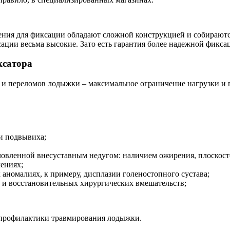
ения для фиксации обладают сложной конструкцией и собирают
ксации весьма высокие. Зато есть гарантия более надежной фикса
ксатора
и переломов лодыжки – максимальное ограничение нагрузки и п
и подвывиха;
словленной внесуставным недугом: наличием ожирения, плоскост
ениях;
 аномалиях, к примеру, дисплазии голеностопного сустава;
х и восстановительных хирургических вмешательств;
 профилактики травмирования лодыжки.