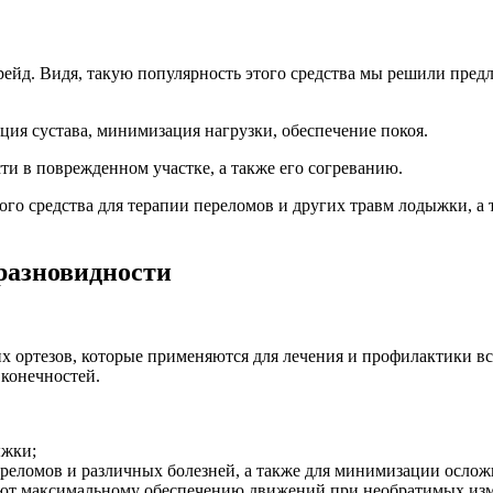
ейд. Видя, такую популярность этого средства мы решили пред
ция сустава, минимизация нагрузки, обеспечение покоя.
ти в поврежденном участке, а также его согреванию.
ного средства для терапии переломов и других травм лодыжки, а
разновидности
их ортезов, которые применяются для лечения и профилактики 
 конечностей.
ыжки;
ереломов и различных болезней, а также для минимизации ослож
ют максимальному обеспечению движений при необратимых изме