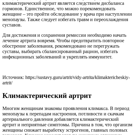
климактерический артрит является следствием дисбаланса
гормонов. Единственное, что можно порекомендовать
женщине – это пройти обследование у врача при наступлении
менопаузы. Также следует избегать травм и переохлаждения
суставов.
Для достижения и сохранения ремиссии необходимо начать
лечение артрита вовремя. Чтобы предотвратить повторное
обострение заболевания, рекомендовано не перегружать
суставы, выбирать сбалансированный рацион, избегать
инфекционных заболеваний и укреплять иммунитет.
Источник:
https://sustavy.guru/artrit/vidy-artrita/klimaktericheskiy-
artrit/
Климактерический артрит
Многим женщинам знакомы проявления климакса. В период
менопаузы к перепадам настроения, потливости и скачкам
артериального давления добавляется климактерический
артрит и неприятные симптомы. Причина в том, что организм
женщины снижает выработку эстрогенов, главных половых