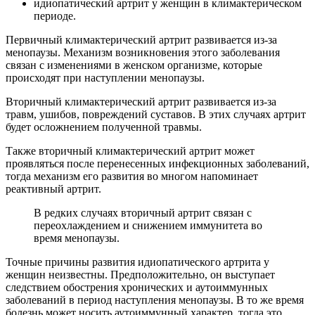
идиопатический артрит у женщин в климактерическом
периоде.
Первичный климактерический артрит развивается из-за
менопаузы. Механизм возникновения этого заболевания
связан с изменениями в женском организме, которые
происходят при наступлении менопаузы.
Вторичный климактерический артрит развивается из-за
травм, ушибов, повреждений суставов. В этих случаях артрит
будет осложнением полученной травмы.
Также вторичный климактерический артрит может
проявляться после перенесенных инфекционных заболеваний,
тогда механизм его развития во многом напоминает
реактивный артрит.
В редких случаях вторичный артрит связан с
переохлаждением и снижением иммунитета во
время менопаузы.
Точные причины развития идиопатического артрита у
женщин неизвестны. Предположительно, он выступает
следствием обострения хронических и аутоиммунных
заболеваний в период наступления менопаузы. В то же время
болезнь может носить аутоиммунный характер, тогда это