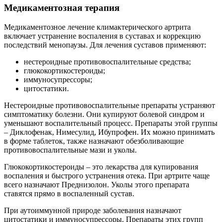
Медикаментозная терапия
Медикаментозное лечение климактерического артрита
включает устранение воспаления в суставах и коррекцию
последствий менопаузы. Для лечения суставов применяют:
нестероидные противовоспалительные средства;
глюкокортикостероиды;
иммуносупрессоры;
цитостатики.
Нестероидные противовоспалительные препараты устраняют
симптоматику болезни. Они купируют болевой синдром и
уменьшают воспалительный процесс. Препараты этой группы
– Диклофенак, Нимесулид, Ибупрофен. Их можно принимать
в форме таблеток, также назначают обезболивающие
противовоспалительные мази и уколы.
Глюкокортикостероиды – это лекарства для купирования
воспаления и быстрого устранения отека. При артрите чаще
всего назначают Преднизолон. Уколы этого препарата
ставятся прямо в воспаленный сустав.
При аутоиммунной природе заболевания назначают
цитостатики и иммуносупрессоры. Препараты этих групп