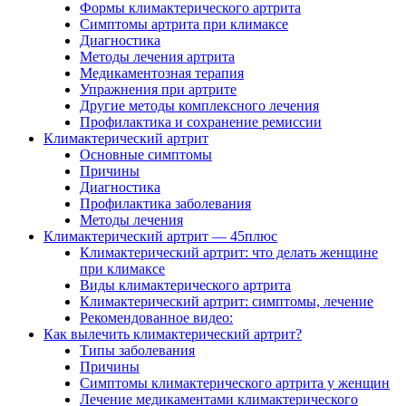
Формы климактерического артрита
Симптомы артрита при климаксе
Диагностика
Методы лечения артрита
Медикаментозная терапия
Упражнения при артрите
Другие методы комплексного лечения
Профилактика и сохранение ремиссии
Климактерический артрит
Основные симптомы
Причины
Диагностика
Профилактика заболевания
Методы лечения
Климактерический артрит — 45плюс
Климактерический артрит: что делать женщине
при климаксе
Виды климактерического артрита
Климактерический артрит: симптомы, лечение
Рекомендованное видео:
Как вылечить климактерический артрит?
Типы заболевания
Причины
Симптомы климактерического артрита у женщин
Лечение медикаментами климактерического