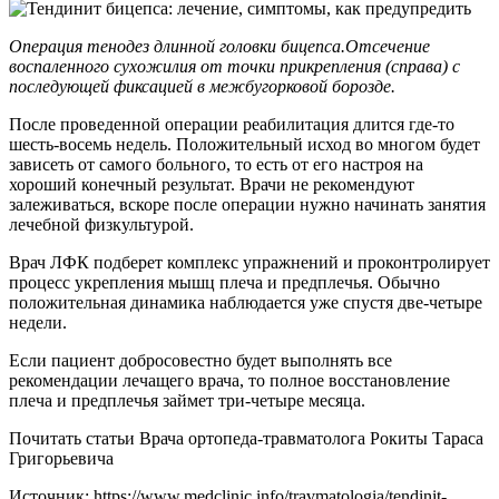
Операция тенодез длинной головки бицепса.Отсечение
воспаленного сухожилия от точки прикрепления (справа) с
последующей фиксацией в межбугорковой борозде.
После проведенной операции реабилитация длится где-то
шесть-восемь недель. Положительный исход во многом будет
зависеть от самого больного, то есть от его настроя на
хороший конечный результат. Врачи не рекомендуют
залеживаться, вскоре после операции нужно начинать занятия
лечебной физкультурой.
Врач ЛФК подберет комплекс упражнений и проконтролирует
процесс укрепления мышц плеча и предплечья. Обычно
положительная динамика наблюдается уже спустя две-четыре
недели.
Если пациент добросовестно будет выполнять все
рекомендации лечащего врача, то полное восстановление
плеча и предплечья займет три-четыре месяца.
Почитать статьи Врача ортопеда-травматолога Рокиты Тараса
Григорьевича
Источник:
https://www.medclinic.info/travmatologia/tendinit-