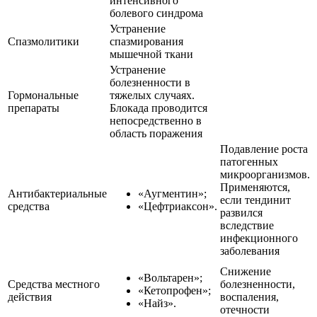
интенсивного
болевого синдрома
Устранение
Спазмолитики
спазмирования
мышечной ткани
Устранение
болезненности в
Гормональные
тяжелых случаях.
препараты
Блокада проводится
непосредственно в
область поражения
Подавление роста
патогенных
микроорганизмов.
Применяются,
Антибактериальные
«Аугментин»;
если тендинит
средства
«Цефтриаксон».
развился
вследствие
инфекционного
заболевания
Снижение
«Вольтарен»;
Средства местного
болезненности,
«Кетопрофен»;
действия
воспаления,
«Найз».
отечности