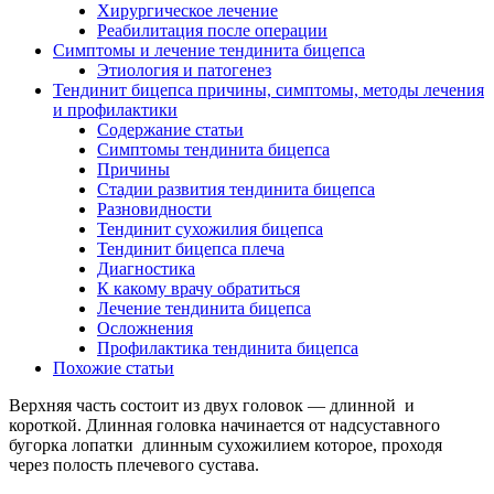
Хирургическое лечение
Реабилитация после операции
Симптомы и лечение тендинита бицепса
Этиология и патогенез
Тендинит бицепса причины, симптомы, методы лечения
и профилактики
Содержание статьи
Симптомы тендинита бицепса
Причины
Стадии развития тендинита бицепса
Разновидности
Тендинит сухожилия бицепса
Тендинит бицепса плеча
Диагностика
К какому врачу обратиться
Лечение тендинита бицепса
Осложнения
Профилактика тендинита бицепса
Похожие статьи
Верхняя часть состоит из двух головок — длинной и
короткой. Длинная головка начинается от надсуставного
бугорка лопатки длинным сухожилием которое, проходя
через полость плечевого сустава.