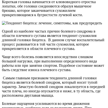
Короткая головка начинается от клювовидного отростка
лопатки, обе головки соединяются образуя мышечное
брюшко, которое заканчивается сухожилием
прикрепляющимся к бугристости лучевой кости.
Одной из наиболее частых причин болевого синдрома в
области плечевого сустава является тендинит сухожилия
длинной головки бицепса. В данном случае воспалительный
процесс развивается в той части сухожилия, которое
прикрепляется в области плечевого сустава.
Чаще всего болезнь появляется впоследствии слишком
большой нагрузки, при выполнении определенного вида
работы или при занятии спортом. Подобное состояние может
быть следствие износа плечевого сустава.
Самым главным признаком тендинита длинной головки
бицепса является болевой синдром, который носит тупой
характер. Зачастую болевой синдром локализуется в передней
части плеча, но иногда опускается и ниже, в ту область, где
расположена двуглавая мышца.
Болевые ощущения усиливаются во время движения
конечностью, особенно если ее поднимать вверх. При