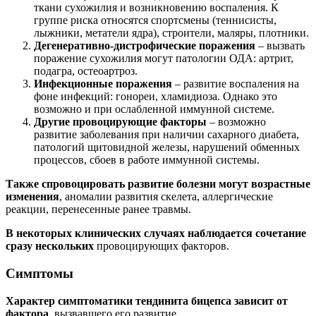
ткани сухожилия и возникновению воспаления. К
группе риска относятся спортсмены (теннисисты,
лыжники, метатели ядра), строители, маляры, плотники.
Дегенеративно-дистрофические поражения
– вызвать
поражение сухожилия могут патологии ОДА: артрит,
подагра, остеоартроз.
Инфекционные поражения
– развитие воспаления на
фоне инфекций: гонореи, хламидиоза. Однако это
возможно и при ослабленной иммунной системе.
Другие провоцирующие факторы
– возможно
развитие заболевания при наличии сахарного диабета,
патологий щитовидной железы, нарушений обменных
процессов, сбоев в работе иммунной системы.
Также спровоцировать развитие болезни могут возрастные
изменения
, аномалии развития скелета, аллергические
реакции, перенесенные ранее травмы.
В некоторых клинических случаях наблюдается сочетание
сразу нескольких
провоцирующих факторов.
Симптомы
Характер симптоматики тендинита бицепса зависит от
фактора
, вызвавшего его развитие.