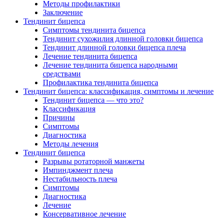
Методы профилактики
Заключение
Тендинит бицепса
Симптомы тендинита бицепса
Тендинит сухожилия длинной головки бицепса
Тендинит длинной головки бицепса плеча
Лечение тендинита бицепса
Лечение тендинита бицепса народными
средствами
Профилактика тендинита бицепса
Тендинит бицепса: классификация, симптомы и лечение
Тендинит бицепса — что это?
Классификация
Причины
Симптомы
Диагностика
Методы лечения
Тендинит бицепса
Разрывы ротаторной манжеты
Импинджмент плеча
Нестабильность плеча
Симптомы
Диагностика
Лечение
Консервативное лечение