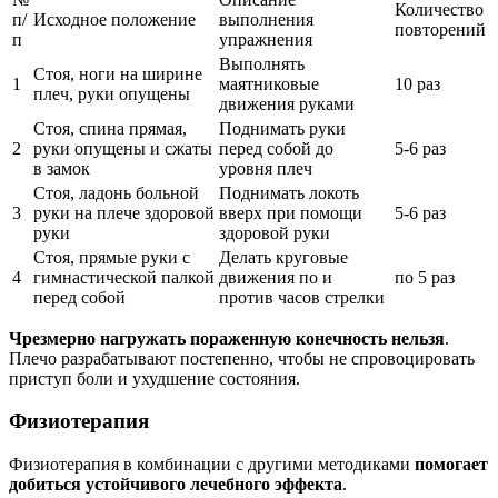
Количество
п/
Исходное положение
выполнения
повторений
п
упражнения
Выполнять
Стоя, ноги на ширине
1
маятниковые
10 раз
плеч, руки опущены
движения руками
Стоя, спина прямая,
Поднимать руки
2
руки опущены и сжаты
перед собой до
5-6 раз
в замок
уровня плеч
Стоя, ладонь больной
Поднимать локоть
3
руки на плече здоровой
вверх при помощи
5-6 раз
руки
здоровой руки
Стоя, прямые руки с
Делать круговые
4
гимнастической палкой
движения по и
по 5 раз
перед собой
против часов стрелки
Чрезмерно нагружать пораженную конечность нельзя
.
Плечо разрабатывают постепенно, чтобы не спровоцировать
приступ боли и ухудшение состояния.
Физиотерапия
Физиотерапия в комбинации с другими методиками
помогает
добиться устойчивого лечебного эффекта
.