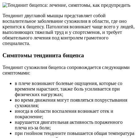
Тендинит двуглавой мышцы представляет собой
воспалительное заболевание сухожилия в области, где оно
крепится к бицепсу. Патология возникает чаще всего у людей,
выполняющих тяжелый труд и у спортсменов, и требует
обязательного лечения под контролем грамотного
специалиста.
Симптомы тендинита бицепса
Тендинит сухожилия бицепса сопровождается следующими
симптомами:
в плече возникают болевые ощущения, которые со
временем нарастают, также боль усиливается при
физических нагрузках;
во время движения могут появляться похрустывания
сухожилия;
иногда в области воспаления возникает отек и
покраснение;
нарушается двигательная активность пораженного
плеча из-за боли;
при гнойном тендините повышается общая температура