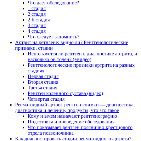
Что дает обследование?
1 стадия
2 стадия
2 Б стадия
3 стадия
4 стадия
Что следует запомнить?
Артрит на ретнгене: видно ли? Рентгенологические
признаки, стадии
Используется ли рентген в диагностике артрита, и
насколько он точен? (+видео)
Рентгенологические признаки артрита на разных
стадиях
Первая стадия
Вторая стадия
Третья стадия
Рентген коленного сустава (видео)
Четвертая стадия
Ревматоидный артрит рентген снимки — диагностика,
диагностика и лечение, продукты, что это такое
Кому и зачем назначают рентгенографию
Подготовка и проведение обследования
Что показывает рентген пояснично-крестцового
отдела позвоночника
Как диагностировать стадии ревматоидного артрита?