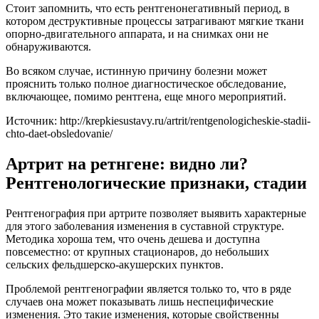
Стоит запомнить, что есть рентгенонегативный период, в
котором деструктивные процессы затрагивают мягкие ткани
опорно-двигательного аппарата, и на снимках они не
обнаруживаются.
Во всяком случае, истинную причину болезни может
прояснить только полное диагностическое обследование,
включающее, помимо рентгена, еще много мероприятий.
Источник:
http://krepkiesustavy.ru/artrit/rentgenologicheskie-stadii-
chto-daet-obsledovanie/
Артрит на ретнгене: видно ли?
Рентгенологические признаки, стадии
Рентгенография при артрите позволяет выявить характерные
для этого заболевания изменения в суставной структуре.
Методика хороша тем, что очень дешева и доступна
повсеместно: от крупных стационаров, до небольших
сельских фельдшерско-акушерских пунктов.
Проблемой рентгенографии является только то, что в ряде
случаев она может показывать лишь неспецифические
изменения. Это такие изменения, которые свойственны