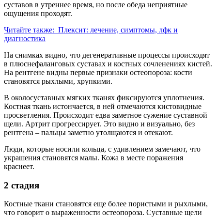
суставов в утреннее время, но после обеда неприятные
ощущения проходят.
Читайте также:
Плексит: лечение, симптомы, лфк и
диагностика
На снимках видно, что дегенеративные процессы происходят
в плюснефаланговых суставах и костных сочленениях кистей.
На рентгене видны первые признаки остеопороза: кости
становятся рыхлыми, хрупкими.
В околосуставных мягких тканях фиксируются уплотнения.
Костная ткань истончается, в ней отмечаются кистовидные
просветления. Происходит едва заметное сужение суставной
щели. Артрит прогрессирует. Это видно и визуально, без
рентгена – пальцы заметно утолщаются и отекают.
Люди, которые носили кольца, с удивлением замечают, что
украшения становятся малы. Кожа в месте поражения
краснеет.
2 стадия
Костные ткани становятся еще более пористыми и рыхлыми,
что говорит о выраженности остеопороза. Суставные щели