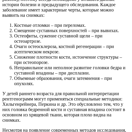
истории болезни и предыдущего обследования. Каждое
заболевание имеет характерные черты, которые можно
выявить на снимках:
Костные отломки – при переломах.
Смещение суставных поверхностей – при вывихах.
Остеофиты, сужение суставной щели – при
остеоартрозе.
Очаги остеосклероза, костной регенерации – при
асептическом некрозе.
Снижение плотности кости, истончение структуры –
при остеопорозе.
Неправильное или неполное развитие головки бедра и
суставной впадины – при дисплазии.
Объемные образования, очаги затемнения – при
опухолях.
У детей раннего возраста для правильной интерпретации
рентгенограмм могут применяться специальные методики:
Хильгенрейнера, Перкина и др. Это обусловлено тем, что у
них головка бедренной кости и суставная впадина состоит в
основном из хрящевой ткани, которая плохо видна на
снимках.
Несмотря на появление современных методов исследования,