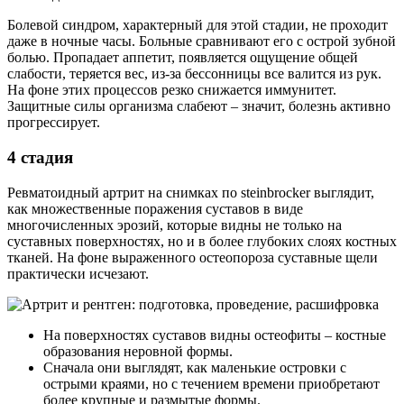
Болевой синдром, характерный для этой стадии, не проходит
даже в ночные часы. Больные сравнивают его с острой зубной
болью. Пропадает аппетит, появляется ощущение общей
слабости, теряется вес, из-за бессонницы все валится из рук.
На фоне этих процессов резко снижается иммунитет.
Защитные силы организма слабеют – значит, болезнь активно
прогрессирует.
4 стадия
Ревматоидный артрит на снимках по steinbrocker выглядит,
как множественные поражения суставов в виде
многочисленных эрозий, которые видны не только на
суставных поверхностях, но и в более глубоких слоях костных
тканей. На фоне выраженного остеопороза суставные щели
практически исчезают.
На поверхностях суставов видны остеофиты – костные
образования неровной формы.
Сначала они выглядят, как маленькие островки с
острыми краями, но с течением времени приобретают
более крупные и размытые формы.