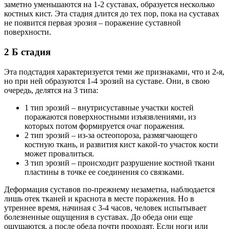
заметно уменьшаются на 1-2 суставах, образуется несколько
костных кист. Эта стадия длится до тех пор, пока на суставах
не появится первая эрозия – поражение суставной
поверхности.
2 Б стадия
Эта подстадия характеризуется теми же признаками, что и 2-я,
но при ней образуются 1-4 эрозий на суставе. Они, в свою
очередь, делятся на 3 типа:
1 тип эрозий – внутрисуставные участки костей
поражаются поверхностными изъязвлениями, из
которых потом формируется очаг поражения.
2 тип эрозий – из-за остеопороза, размягчающего
костную ткань, и развития кист какой-то участок кости
может провалиться.
3 тип эрозий – происходит разрушение костной ткани
пластины в точке ее соединения со связками.
Деформация суставов по-прежнему незаметна, наблюдается
лишь отек тканей и краснота в месте поражения. Но в
утреннее время, начиная с 3-4 часов, человек испытывает
болезненные ощущения в суставах. До обеда они еще
ощущаются, а после обеда почти проходят. Если ноги или