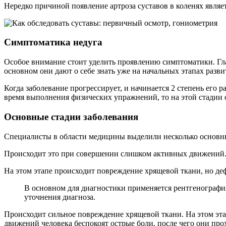
Нередко причиной появление артроза суставов в коленях являет
Симптоматика недуга
Особое внимание стоит уделить проявлению симптоматики. Гл
основном они дают о себе знать уже на начальных этапах развит
Когда заболевание прогрессирует, и начинается 2 степень ег
время выполнения физических упражнений, то на этой стадии о
Основные стадии заболевания
Специалисты в области медицины выделили несколько основных
Происходит это при совершении слишком активных движений. 
На этом этапе происходит повреждение хрящевой ткани, но де
В основном для диагностики применяется рентгенография
уточнения диагноза.
Происходит сильное повреждение хрящевой ткани. На этом эт
движений человека беспокоят острые боли, после чего они про