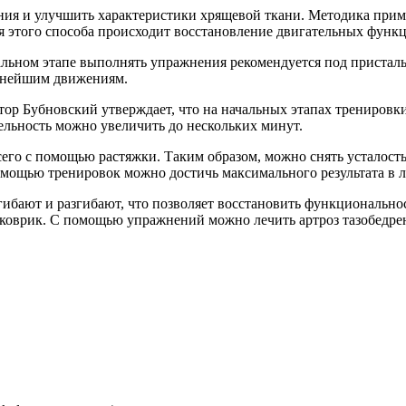
ия и улучшить характеристики хрящевой ткани. Методика приме
я этого способа происходит восстановление двигательных функц
альном этапе выполнять упражнения рекомендуется под пристал
льнейшим движениям.
ор Бубновский утверждает, что на начальных этапах тренировк
ельность можно увеличить до нескольких минут.
сего с помощью растяжки. Таким образом, можно снять усталост
 помощью тренировок можно достичь максимального результата в 
ибают и разгибают, что позволяет восстановить функциональн
коврик. С помощью упражнений можно лечить артроз тазобедрен