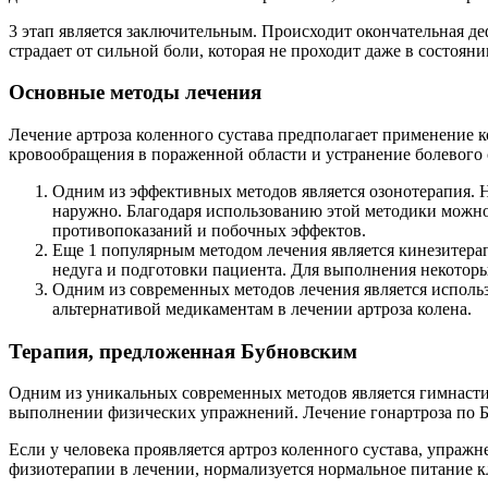
3 этап является заключительным. Происходит окончательная д
страдает от сильной боли, которая не проходит даже в состояни
Основные методы лечения
Лечение артроза коленного сустава предполагает применение
кровообращения в пораженной области и устранение болевого
Одним из эффективных методов является озонотерапия. Н
наружно. Благодаря использованию этой методики можно
противопоказаний и побочных эффектов.
Еще 1 популярным методом лечения является кинезитерап
недуга и подготовки пациента. Для выполнения некотор
Одним из современных методов лечения является исполь
альтернативой медикаментам в лечении артроза колена.
Терапия, предложенная Бубновским
Одним из уникальных современных методов является гимнастик
выполнении физических упражнений. Лечение гонартроза по Б
Если у человека проявляется артроз коленного сустава, упраж
физиотерапии в лечении, нормализуется нормальное питание кл