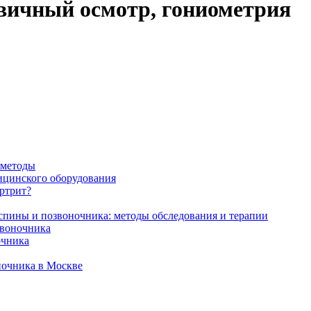
рвичный осмотр, гониометрия
 методы
ицинского оборудования
ртрит?
 спины и позвоночника: методы обследования и терапии
звоночника
очника
ночника в Москве