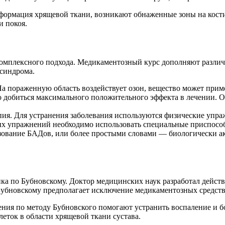
еформация хрящевой ткани, возникают обнаженные зоны на кост
и покоя.
 комплексного подхода. Медикаментозный курс дополняют разл
 синдрома.
а пораженную область воздействует озон, вещество может приме
 добиться максимального положительного эффекта в лечении. О
ия. Для устранения заболевания используются физические упраж
ых упражнений необходимо использовать специальные приспосо
зование БАДов, или более простыми словами — биологически а
а по Бубновскому. Доктор медицинских наук разработал действе
убновскому предполагает исключение медикаментозных средств 
нения по методу Бубновского помогают устранить воспаление и 
еток в области хрящевой ткани сустава.