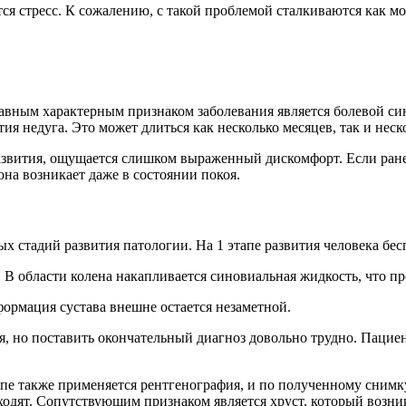
ся стресс. К сожалению, с такой проблемой сталкиваются как мо
авным характерным признаком заболевания является болевой си
ия недуга. Это может длиться как несколько месяцев, так и неско
о развития, ощущается слишком выраженный дискомфорт. Если ра
на возникает даже в состоянии покоя.
 стадий развития патологии. На 1 этапе развития человека бе
В области колена накапливается синовиальная жидкость, что п
формация сустава внешне остается незаметной.
, но поставить окончательный диагноз довольно трудно. Пацие
апе также применяется рентгенография, и по полученному сним
ходят. Сопутствующим признаком является хруст, который возни