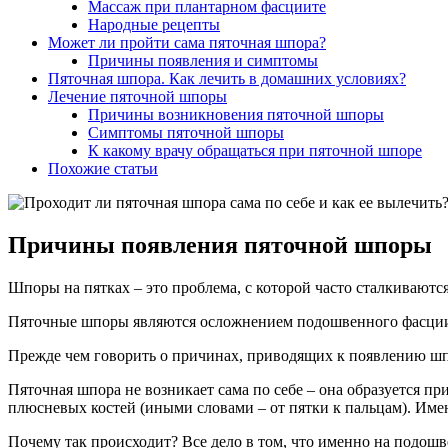
Массаж при плантарном фасциите
Народные рецепты
Может ли пройти сама пяточная шпора?
Причины появления и симптомы
Пяточная шпора. Как лечить в домашних условиях?
Лечение пяточной шпоры
Причины возникновения пяточной шпоры
Симптомы пяточной шпоры
К какому врачу обращаться при пяточной шпоре
Похожие статьи
Причины появления пяточной шпоры
Шпоры на пятках – это проблема, с которой часто сталкиваютс
Пяточные шпоры являются осложнением подошвенного фасциита
Прежде чем говорить о причинах, приводящих к появлению шпор
Пяточная шпора не возникает сама по себе – она образуется 
плюсневых костей (иными словами – от пятки к пальцам). Име
Почему так происходит? Все дело в том, что именно на подош