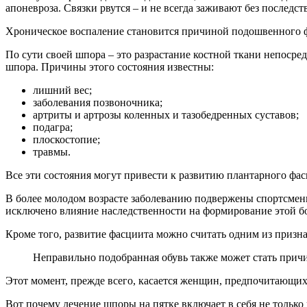
апоневроза. Связки рвутся – и не всегда заживают без последст
Хроническое воспаление становится причиной подошвенного фа
По сути своей шпора – это разрастание костной ткани непосред
шпора. Причины этого состояния известны:
лишний вес;
заболевания позвоночника;
артриты и артрозы коленных и тазобедренных суставов;
подагра;
плоскостопие;
травмы.
Все эти состояния могут привести к развитию плантарного фас
В более молодом возрасте заболеванию подвержены спортсмены,
исключено влияние наследственности на формирование этой б
Кроме того, развитие фасциита можно считать одним из призна
Неправильно подобранная обувь также может стать прич
Этот момент, прежде всего, касается женщин, предпочитающих
Вот почему лечение шпоры на пятке включает в себя не тольк