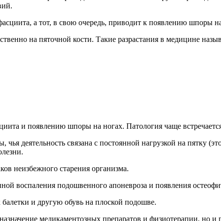
вий.
сциита, а тот, в свою очередь, приводит к появлению шпоры на
ственно на пяточной кости. Такие разрастания в медицине назыв
циита и появлению шпоры на ногах. Патология чаще встречается
 чья деятельность связана с постоянной нагрузкой на пятку (эт
олезни.
ков неизбежного старения организма.
иной воспаления подошвенного апоневроза и появления остеофи
 балетки и другую обувь на плоской подошве.
о назначение медикаментозных препаратов и физиотерапии, но и