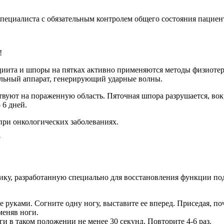
пециалиста с обязательным контролем общего состояния пациен
!
циита и шпоры на пятках активно применяются методы физиоте
альный аппарат, генерирующий ударные волны.
вуют на пораженную область. Пяточная шпора разрушается, вокр
 6 дней.
при онкологических заболеваниях.
ику, разработанную специально для восстановления функции по
ее руками. Согните одну ногу, выставите ее вперед. Приседая, 
меняв ноги.
ги в таком положении не менее 30 секунд. Повторите 4-6 раз.