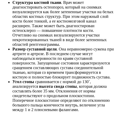
Структура костной ткани
. Врач может
диагностировать остеопороз, который на снимках
визуализируется как более затененные участки на белых
областях костных структур. При этом наружный слой
кости более тонкий, а ее костномозговой канал
расширен. Также может быть диагностирован
остеосклероз — повышение плотности кости.
Отчетливо на снимках визуализируются участки
некротизированных тканей в виде более затененных
областей рентгенограммы.
Размер суставной щели
. Она неравномерно сужена при
артрите и артрозе. В последнем случае могут
наблюдаться неровности по краям суставной
поверхности. Запущенные состояния характеризуются
сращением составляющих сустава соединительной
тканью, которая со временем трансформируется в
костную и полностью блокирует подвижность сустава.
Угол стопы
сравнивается с нормой до 130˚,
анализируется
высота свода стопы
, которая должна
составлять более 35 мм. Отклонения от нормы
свидетельствуют о продольном плоскостопии.
Поперечное плоскостопие определяют по отклонению
большого пальца конечности внутрь, величине угла
между 1 и 2 плюсневыми фалангами.