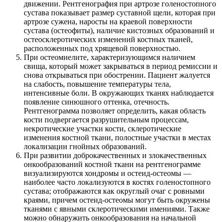
движении. Рентгенография при артрозе голеностопного
сустава показывает размер суставной щели, которая при
артрозе сужена, наросты на краевой поверхности
сустава (остеофиты), наличие кистозных образований и
остеосклеротических изменений костных тканей,
расположенных под хрящевой поверхностью.
При остеомиелите, характеризующимся наличием
свища, который может закрываться в период ремиссии и
снова открываться при обострении. Пациент жалуется
на слабость, повышение температуры тела,
интенсивные боли. В окружающих тканях наблюдается
появление синюшного оттенка, отечность.
Рентгенограмма позволяет определить, какая область
кости подвергается разрушительным процессам,
некротические участки кости, склеротические
изменения костной ткани, полостные участки в местах
локализации гнойных образований.
При развитии доброкачественных и злокачественных
онкообразований костной ткани на рентгенограмме
визуализируются хондромы и остеид-остеомы —
наиболее часто локализуются в костях голеностопного
сустава; отображаются как округлый очаг с ровными
краями, причем остеид-остеомы могут быть окружены
тканями с явными склеротическими имениями. Также
можно обнаружить онкообразования на начальной