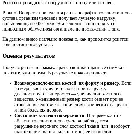
Рентген проводится с нагрузкой на стопу или без нее.
Важно! Во время проведения рентгенографии голеностопного
сустава организм человека получает лучевую нагрузку,
составляющую 0,001 мЗв. Эта величина сопоставима с
природным облучением организма на протяжении 1 дня.
На данном видео наглядно показано, как проводится рентген
голеностопного сустава.
Оценка результатов
Получая рентгенограмму, врач сравнивает данные снимка с
показателями нормы. В результате врач оценивает:
Взаиморасположение костей, их форму и размер
. Если
размеры кости увеличиваются при нагрузке,
диагностируют гиперостоз — увеличение костного
вещества. Уменьшенный размер кости бывает при ее
атрофии вследствие ограничения физических нагрузок
и при болезнях нервов.
Состояние костной поверхности
. При раке кости в
области голеностопного сустава наблюдается
разрушение верхнего слоя костной ткани или, наоборот,
окостенение тканей надкостницы, ее отслоение.