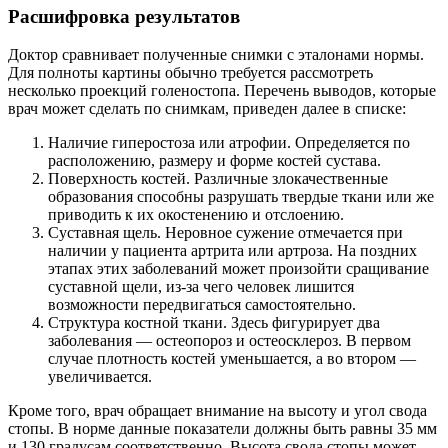
Расшифровка результатов
Доктор сравнивает полученные снимки с эталонами нормы.
Для полноты картины обычно требуется рассмотреть
несколько проекций голеностопа. Перечень выводов, которые
врач может сделать по снимкам, приведен далее в списке:
Наличие гиперостоза или атрофии. Определяется по
расположению, размеру и форме костей сустава.
Поверхность костей. Различные злокачественные
образования способны разрушать твердые ткани или же
приводить к их окостенению и отслоению.
Суставная щель. Неровное сужение отмечается при
наличии у пациента артрита или артроза. На поздних
этапах этих заболеваний может произойти сращивание
суставной щели, из-за чего человек лишится
возможности передвигаться самостоятельно.
Структура костной ткани. Здесь фигурирует два
заболевания — остеопороз и остеосклероз. В первом
случае плотность костей уменьшается, а во втором —
увеличивается.
Кроме того, врач обращает внимание на высоту и угол свода
стопы. В норме данные показатели должны быть равны 35 мм
и 130 градусам соответственно. Высота свода стопы может