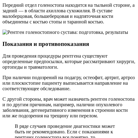
Передний отдел голеностопа находится на тыльной стороне, а
задний — в области ахиллова сухожилия. В суставе
малоберцовая, большеберцовая и надпяточная кости
объединены с костью стопы и таранной костью.
Показания и противопоказания
Для проведения процедуры рентгена существуют
определенные предпосылки, которые рассматривают хирурги,
ортопеды и травматологи.
При наличии подозрений на подагру, остеофит, артрит, артроз
или плоскостопие пациенту выписывается направление на
соответствующее обследование.
С другой стороны, врач может назначить рентген голеностопа
и по другим причинам, например, наличии опухолевого
заболевания, дегенеративного изменения в строении кости
или же подозрения на трещину или перелом.
В ряде случаев проведение диагностики может
быть не рекомендовано. Если с показаниями к
рентгену голеностопа все понятно, то