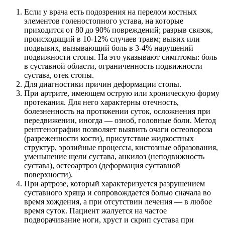
Если у врача есть подозрения на перелом костных
элементов голеностопного устава, на которые
приходится от 80 до 90% повреждений; разрыв связок,
происходящий в 10-12% случаев травм; вывих или
подвывих, вызывающий боль в 3-4% нарушений
подвижности стопы. На это указывают симптомы: боль
в суставной области, ограниченность подвижности
сустава, отек стопы.
Для диагностики причин деформации стопы.
При артрите, имеющем острую или хроническую форму
протекания. Для него характерны отечность,
болезненность на протяжении суток, осложнения при
передвижении, иногда — озноб, головные боли. Метод
рентгенографии позволяет выявить очаги остеопороза
(разреженности кости), присутствие жидкостных
структур, эрозийные процессы, кистозные образования,
уменьшение щели сустава, анкилоз (неподвижность
сустава), остеоартроз (деформация суставной
поверхности).
При артрозе, который характеризуется разрушением
суставного хряща и сопровождается болью сначала во
время хождения, а при отсутствии лечения — в любое
время суток. Пациент жалуется на частое
подворачивание ноги, хруст и скрип сустава при