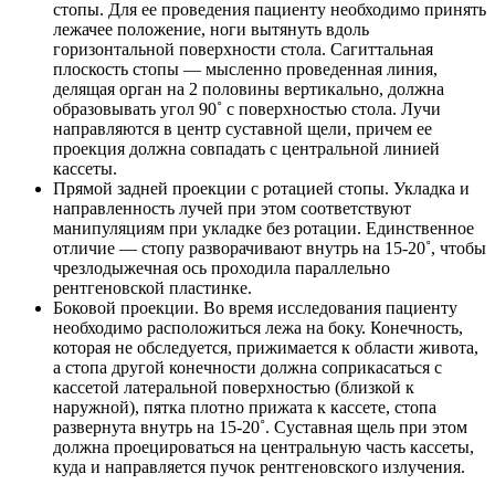
стопы. Для ее проведения пациенту необходимо принять
лежачее положение, ноги вытянуть вдоль
горизонтальной поверхности стола. Сагиттальная
плоскость стопы — мысленно проведенная линия,
делящая орган на 2 половины вертикально, должна
образовывать угол 90˚ с поверхностью стола. Лучи
направляются в центр суставной щели, причем ее
проекция должна совпадать с центральной линией
кассеты.
Прямой задней проекции с ротацией стопы. Укладка и
направленность лучей при этом соответствуют
манипуляциям при укладке без ротации. Единственное
отличие — стопу разворачивают внутрь на 15-20˚, чтобы
чрезлодыжечная ось проходила параллельно
рентгеновской пластинке.
Боковой проекции. Во время исследования пациенту
необходимо расположиться лежа на боку. Конечность,
которая не обследуется, прижимается к области живота,
а стопа другой конечности должна соприкасаться с
кассетой латеральной поверхностью (близкой к
наружной), пятка плотно прижата к кассете, стопа
развернута внутрь на 15-20˚. Суставная щель при этом
должна проецироваться на центральную часть кассеты,
куда и направляется пучок рентгеновского излучения.