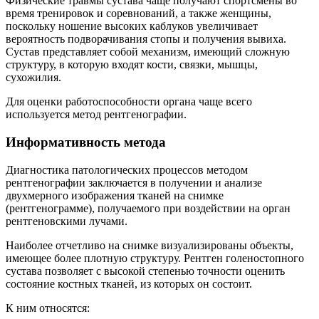
Физические травмы сустава чаще получают спортсмены во
время тренировок и соревнований, а также женщины,
поскольку ношение высоких каблуков увеличивает
вероятность подворачивания стопы и получения вывиха.
Сустав представляет собой механизм, имеющий сложную
структуру, в которую входят кости, связки, мышцы,
сухожилия.
Для оценки работоспособности органа чаще всего
используется метод рентгенографии.
Информативность метода
Диагностика патологических процессов методом
рентгенографии заключается в получении и анализе
двухмерного изображения тканей на снимке
(рентгенограмме), получаемого при воздействии на орган
рентгеновскими лучами.
Наиболее отчетливо на снимке визуализированы объекты,
имеющее более плотную структуру. Рентген голеностопного
сустава позволяет с высокой степенью точности оценить
состояние костных тканей, из которых он состоит.
К ним относятся: