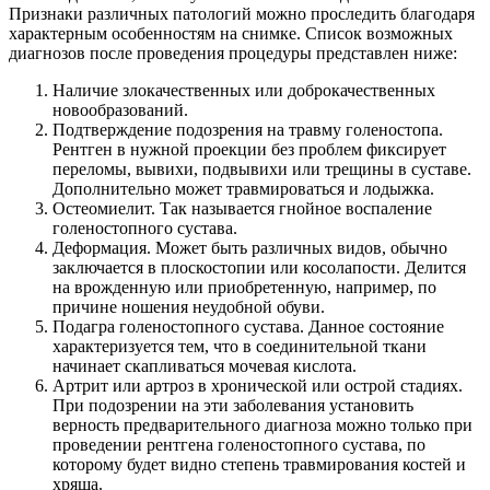
Признаки различных патологий можно проследить благодаря
характерным особенностям на снимке. Список возможных
диагнозов после проведения процедуры представлен ниже:
Наличие злокачественных или доброкачественных
новообразований.
Подтверждение подозрения на травму голеностопа.
Рентген в нужной проекции без проблем фиксирует
переломы, вывихи, подвывихи или трещины в суставе.
Дополнительно может травмироваться и лодыжка.
Остеомиелит. Так называется гнойное воспаление
голеностопного сустава.
Деформация. Может быть различных видов, обычно
заключается в плоскостопии или косолапости. Делится
на врожденную или приобретенную, например, по
причине ношения неудобной обуви.
Подагра голеностопного сустава. Данное состояние
характеризуется тем, что в соединительной ткани
начинает скапливаться мочевая кислота.
Артрит или артроз в хронической или острой стадиях.
При подозрении на эти заболевания установить
верность предварительного диагноза можно только при
проведении рентгена голеностопного сустава, по
которому будет видно степень травмирования костей и
хряща.