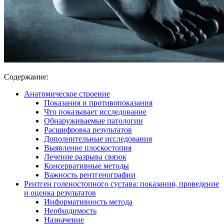
Содержание:
Анатомическое строение
Показания и противопоказания
Что показывает исследование
Обнаруживаемые патологии
Расшифровка результатов
Дополнительные исследования
Выявление плоскостопия
Лечение разрыва связок
Консервативные методы
Важность рентгенографии
Рентген голеностопного сустава: показания, проведение
и оценка результатов
Информативность метода
Необходимость
Назначение