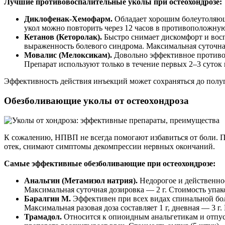
Лучшие противовоспалительные уколы при остеохондрозе:
Диклофенак-Хемофарм.
Обладает хорошим болеутоляющи
укол можно повторить через 12 часов в противоположную 
Кетанов (Кеторолак).
Быстро снимает дискомфорт и восп
выраженность болевого синдрома. Максимальная суточная 
Мовалис (Мелоксикам).
Довольно эффективное противов
Препарат используют только в течение первых 2–3 суток 
Эффективность действия инъекций может сохраняться до полу
Обезболивающие уколы от остеохондроза
К сожалению, НПВП не всегда помогают избавиться от боли. П
отек, снимают симптомы декомпрессии нервных окончаний.
Самые эффективные обезболивающие при остеохондрозе:
Анальгин (Метамизол натрия).
Недорогое и действенное
Максимальная суточная дозировка — 2 г. Стоимость упак
Баралгин М.
Эффективен при всех видах спинальной бол
Максимальная разовая доза составляет 1 г, дневная — 3 г.
Трамадол.
Относится к опиоидным анальгетикам и отпуск