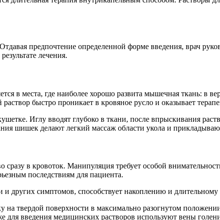
 Отдавая предпочтение определенной форме введения, врач руко
результате лечения.
ся в места, где наиболее хорошо развита мышечная ткань: в ве
раствор быстро проникает в кровяное русло и оказывает терапе
ушетке. Иглу вводят глубоко в ткани, после впрыскивания раст
ания шишек делают легкий массаж области укола и прикладывают
во сразу в кровоток. Манипуляция требует особой внимательнос
ерьезным последствиям для пациента.
 и других симптомов, способствует накоплению и длительному 
у на твердой поверхности в максимально разогнутом положении
е для введения медицинских растворов используют вены голени