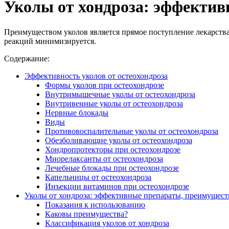
Уколы от хондроза: эффекти
Преимуществом уколов является прямое поступление лекарства 
реакций минимизируется.
Содержание:
Эффективность уколов от остеохондроза
Формы уколов при остеохондрозе
Внутримышечные уколы от остеохондроза
Внутривенные уколы от остеохондроза
Нервные блокады
Виды
Противовоспалительные уколы от остеохондроза
Обезболивающие уколы от остеохондроза
Хондропротекторы при остеохондрозе
Миорелаксанты от остеохондроза
Лечебные блокады при остеохондрозе
Капельницы от остеохондроза
Инъекции витаминов при остеохондрозе
Уколы от хондроза: эффективные препараты, преимущест
Показания к использованию
Каковы преимущества?
Классификация уколов от хондроза