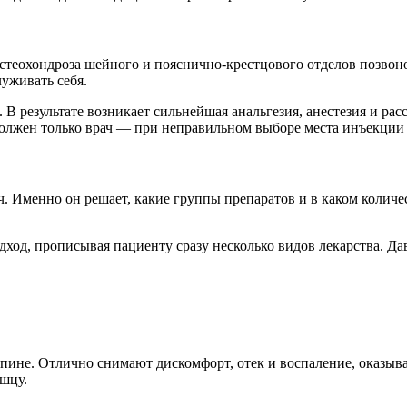
остеохондроза шейного и пояснично-крестцового отделов позво
луживать себя.
В результате возникает сильнейшая анальгезия, анестезия и рас
 должен только врач — при неправильном выборе места инъекции
. Именно он решает, какие группы препаратов и в каком количе
ход, прописывая пациенту сразу несколько видов лекарства. Да
пине. Отлично снимают дискомфорт, отек и воспаление, оказы
ышцу.