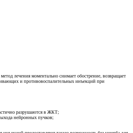
метод лечения моментально снимает обострение, возвращает
зболивающих и противовоспалительных инъекций при
частично разрушаются в ЖКТ;
выхода нейронных пучков;
ля инъекций предоставляют такую возможность без ущерба для