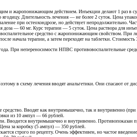
м и жаропонижающим действием. Инъекции делают 1 раз в сутк
ягодицу. Длительность лечения — не более 2 суток. Цена упако
аление при остеохондрозе, но действует непродолжительно. Ча
доза — 60 мг. Курс терапии — 5 суток. Цена раствора для инъе
оспалительное средство с жаропонижающим свойством. При лече
после начала терапии, а затем переходят на таблетки. Стоимост
года. При непереносимости НПВС противовоспалительные средс
оэтому в схему лечения вводят анальгетики. Они спасают от д
 средство. Вводят как внутримышечно, так и внутривенно (при я
овки из 10 ампул — 66 рублей.
и. Вводится внутримышечно и внутривенно. Противопоказан пр
 Цена за коробку (5 ампул) — 350 рублей.
ается строго по рецепту. Очень эффективен, но частое введен