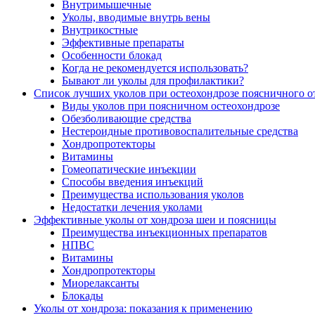
Внутримышечные
Уколы, вводимые внутрь вены
Внутрикостные
Эффективные препараты
Особенности блокад
Когда не рекомендуется использовать?
Бывают ли уколы для профилактики?
Список лучших уколов при остеохондрозе поясничного о
Виды уколов при поясничном остеохондрозе
Обезболивающие средства
Нестероидные противовоспалительные средства
Хондропротекторы
Витамины
Гомеопатические инъекции
Способы введения инъекций
Преимущества использования уколов
Недостатки лечения уколами
Эффективные уколы от хондроза шеи и поясницы
Преимущества инъекционных препаратов
НПВС
Витамины
Хондропротекторы
Миорелаксанты
Блокады
Уколы от хондроза: показания к применению