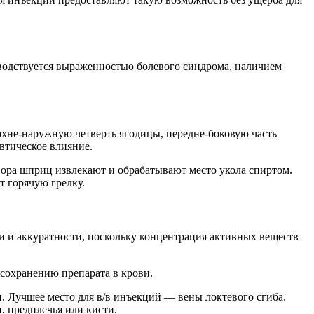
водствуется выраженностью болевого синдрома, наличием
рхне-наружную четверть ягодицы, передне-боковую часть
втическое влияние.
вора шприц извлекают и обрабатывают место укола спиртом.
 горячую грелку.
ти и аккуратности, поскольку концентрация активных веществ
сохранению препарата в крови.
. Лучшее место для в/в инъекций — вены локтевого сгиба.
, предплечья или кисти.