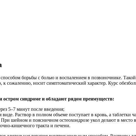
а
пособом борьбы с болью и воспалением в позвоночнике. Такой 
, но, к сожалению, носит симптоматический характер. Курс обе
ри остром синдроме и обладают рядом преимуществ:
ерез 5–7 минут после введения;
 виде. Раствор в полном объеме поступает в кровь, а таблетки 
 При шейном и поясничном остеохондрозе укол делают в место 
очно-кишечного тракта и печени.
ется длительная терапия внутрикапельным способом. Растворы д