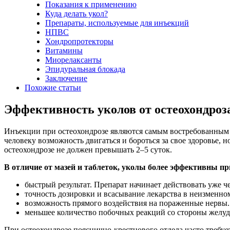
Показания к применению
Куда делать укол?
Препараты, используемые для инъекций
НПВС
Хондропротекторы
Витамины
Миорелаксанты
Эпидуральная блокада
Заключение
Похожие статьи
Эффективность уколов от остеохондроз
Инъекции при остеохондрозе являются самым востребованным с
человеку возможность двигаться и бороться за свое здоровье
остеохондрозе не должен превышать 2–5 суток.
В отличие от мазей и таблеток, уколы более эффективны п
быстрый результат. Препарат начинает действовать уже ч
точность дозировки и всасывание лекарства в неизменном
возможность прямого воздействия на пораженные нервы.
меньшее количество побочных реакций со стороны желуд
При остеохондрозе пояснично-крестцового отдела часто требу