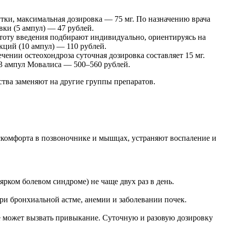
и, максимальная дозировка — 75 мг. По назначению врача
вки (5 ампул) — 47 рублей.
стоту введения подбирают индивидуально, ориентируясь на
кций (10 ампул) — 110 рублей.
нии остеохондроза суточная дозировка составляет 15 мг.
ь 3 ампул Мовалиса — 500–560 рублей.
тва заменяют на другие группы препаратов.
искомфорта в позвоночнике и мышцах, устраняют воспаление и
рком болевом синдроме) не чаще двух раз в день.
и бронхиальной астме, анемии и заболевании почек.
ие может вызвать привыкание. Суточную и разовую дозировку