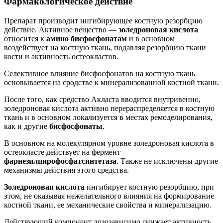
Фармакологическое действие
Препарат производит ингибирующее костную резорбцию
действие. Активное вещество —
золедроновая кислота
относится к
амино бисфосфонатам
и в основном
воздействует на костную ткань, подавляя резорбцию ткани
кости и активность остеокластов.
Селективное влияние бисфосфонатов на костную ткань
основывается на сродстве к минерализованной костной ткани.
После того, как средство Акласта вводится внутривенно,
золедроновая кислота активно перераспределяется в костную
ткань и в основном локализуется в местах ремоделирования,
как и другие
бисфосфонаты
.
В основном на молекулярном уровне золедроновая кислота в
остеокласте действует на фермент
фарнезилпирофосфатсинтетаза
. Также не исключены другие
механизмы действия этого средства.
Золедроновая кислота
ингибирует костную резорбцию, при
этом, не оказывая нежелательного влияния на формирование
костной ткани, ее механические свойства и минерализацию.
Действующий компонент дозозависимо снижает активность