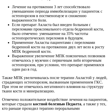
Лечение на протяжении 3 лет способствовало
уменьшению периода иммобилизации у пациенток с
остеопорозом в постменопаузе и снижению
выраженности боли.
Если препарат Акласта был введен больным с
переломами проксимального отдела бедренной кости,
было отмечено уменьшение на 35% частоты
остеопоротических переломов в будущем.
Применение Акласты пациентами с переломами
бедренной кости на протяжении двух лет вело к росту
МПК бедренной кости.
Выраженное увеличение МПК поясничных позвонков
отмечалось у мужчин с первичным либо вторичным
остеопорозом, при условии, что препарат применялся
один раз в год.
Также МПК увеличивалась после терапии Акластой у людей,
страдающих остеопорозом, вызванным применением ГКС.
При этом не отмечалось негативного влияния на структуру
ткани кости и минерализацию.
Отмечено положительное воздействие лечения на пациентов,
которые страдали
костной болезнью Педжета
, а также у тех,
кто раньше проходил терапию пероральными