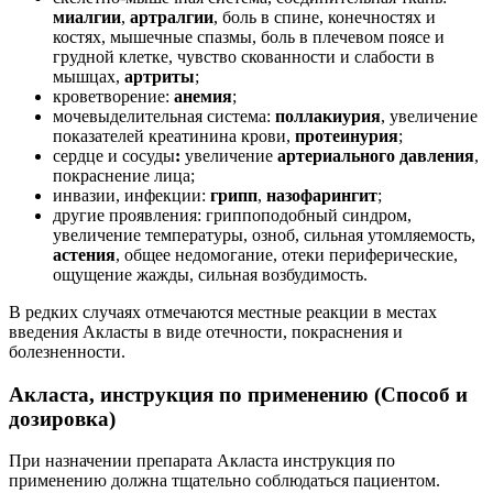
миалгии
,
артралгии
, боль в спине, конечностях и
костях, мышечные спазмы, боль в плечевом поясе и
грудной клетке, чувство скованности и слабости в
мышцах,
артриты
;
кроветворение:
анемия
;
мочевыделительная система:
поллакиурия
, увеличение
показателей креатинина крови,
протеинурия
;
сердце и сосуды
:
увеличение
артериального давления
,
покраснение лица;
инвазии, инфекции:
грипп
,
назофарингит
;
другие проявления: гриппоподобный синдром,
увеличение температуры, озноб, сильная утомляемость,
астения
, общее недомогание, отеки периферические,
ощущение жажды, сильная возбудимость.
В редких случаях отмечаются местные реакции в местах
введения Акласты в виде отечности, покраснения и
болезненности.
Акласта, инструкция по применению (Способ и
дозировка)
При назначении препарата Акласта инструкция по
применению должна тщательно соблюдаться пациентом.