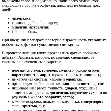
выражены слабо либо умеренно. Чаще всего отмечаются
следующие побочные эффекты, длящиеся не больше трех
дней:
лихорадка
;
гриппоподобный синдром;
миалгии
,
артралгии
;
головная боль.
При введении препарата повторно выраженность указанных
побочных эффектов существенно снижалась.
В процессе лечения также проявлялись другие побочные
действия Акласты, которые, по мнению специалистов,
связаны с применением лекарства:
нервная система:
головокружение
и головная боль,
парестезия
,
тремор
, заторможенность,
сонливость
;
дыхательная система: кашель и
одышка
;
органы чувств: боль в глазах,
конъюнктивит
,
вертиго
;
пищеварение
:
рвота, тошнота,
диарея
, ухудшение
аппетита,
анорексия
,
диспепсия
, ощущение сухости во
рту, боль в животе,
эзофагит
,
запор
;
кожные покровы, подкожная клетчатка:
гипергидроз
,
сыпь,
эритема
, зуд;
скелетно-мышечная система, соединительная ткань: