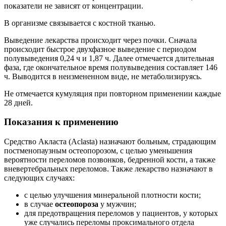
показатели не зависят от концентрации.
В организме связывается с костной тканью.
Выведение лекарства происходит через почки. Сначала
происходит быстрое двухфазное выведение с периодом
полувыведения 0,24 ч и 1,87 ч. Далее отмечается длительная
фаза, где окончательное время полувыведения составляет 146
ч. Выводится в неизмененном виде, не метаболизируясь.
Не отмечается кумуляция при повторном применении каждые
28 дней.
Показания к применению
Средство Акласта (Aclasta) назначают больным, страдающим
постменопаузным остеопорозом, с целью уменьшения
вероятности переломов позвонков, бедренной кости, а также
вневертебральных переломов. Также лекарство назначают в
следующих случаях:
с целью улучшения минеральной плотности кости;
в случае
остеопороза
у мужчин;
для предотвращения переломов у пациентов, у которых
уже случались переломы проксимального отдела