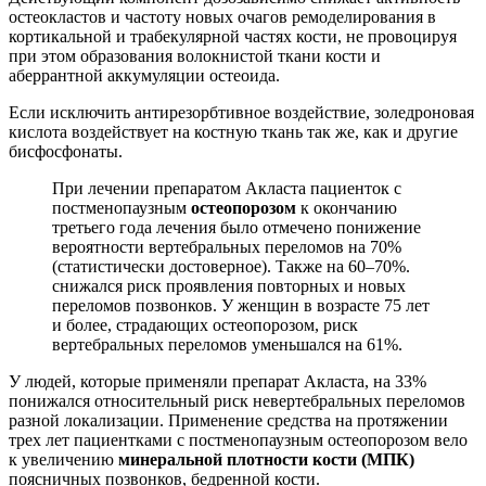
остеокластов и частоту новых очагов ремоделирования в
кортикальной и трабекулярной частях кости, не провоцируя
при этом образования волокнистой ткани кости и
аберрантной аккумуляции остеоида.
Если исключить антирезорбтивное воздействие, золедроновая
кислота воздействует на костную ткань так же, как и другие
бисфосфонаты.
При лечении препаратом Акласта пациенток с
постменопаузным
остеопорозом
к окончанию
третьего года лечения было отмечено понижение
вероятности вертебральных переломов на 70%
(статистически достоверное). Также на 60–70%.
снижался риск проявления повторных и новых
переломов позвонков. У женщин в возрасте 75 лет
и более, страдающих остеопорозом, риск
вертебральных переломов уменьшался на 61%.
У людей, которые применяли препарат Акласта, на 33%
понижался относительный риск невертебральных переломов
разной локализации. Применение средства на протяжении
трех лет пациентками с постменопаузным остеопорозом вело
к увеличению
минеральной плотности кости (МПК)
поясничных позвонков, бедренной кости.