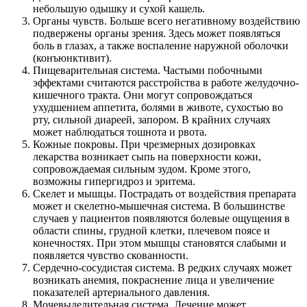
небольшую одышку и сухой кашель.
Органы чувств. Больше всего негативному воздействию
подвержены органы зрения. Здесь может появляться
боль в глазах, а также воспаление наружной оболочки
(конъюнктивит).
Пищеварительная система. Частыми побочными
эффектами считаются расстройства в работе желудочно-
кишечного тракта. Они могут сопровождаться
ухудшением аппетита, болями в животе, сухостью во
рту, сильной диареей, запором. В крайних случаях
может наблюдаться тошнота и рвота.
Кожные покровы. При чрезмерных дозировках
лекарства возникает сыпь на поверхности кожи,
сопровождаемая сильным зудом. Кроме этого,
возможны гипергидроз и эритема.
Скелет и мышцы. Пострадать от воздействия препарата
может и скелетно-мышечная система. В большинстве
случаев у пациентов появляются болевые ощущения в
области спины, грудной клетки, плечевом поясе и
конечностях. При этом мышцы становятся слабыми и
появляется чувство скованности.
Сердечно-сосудистая система. В редких случаях может
возникать анемия, покраснение лица и увеличение
показателей артериального давления.
Мочевыделительная система. Лечение может