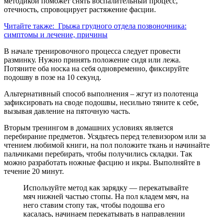
методикой поможет снять воспалительный процесс,
отечность, спровоцирует растяжение фасции.
Читайте также:
Грыжа грудного отдела позвоночника:
симптомы и лечение, причины
В начале тренировочного процесса следует провести
разминку. Нужно принять положение сидя или лежа.
Потяните оба носка на себя одновременно, фиксируйте
подошву в позе на 10 секунд.
Альтернативный способ выполнения – жгут из полотенца
зафиксировать на своде подошвы, несильно тяните к себе,
вызывая давление на пяточную часть.
Вторым тренингом в домашних условиях является
перебирание предметов. Усядьтесь перед телевизором или за
чтением любимой книги, на пол положите ткань и начинайте
пальчиками перебирать, чтобы получились складки. Так
можно разработать ножные фасцию и икры. Выполняйте в
течение 20 минут.
Используйте метод как зарядку — перекатывайте
мяч нижней частью стопы. На пол кладем мяч, на
него ставим стопу так, чтобы подошва его
касалась, начинаем перекатывать в направлении