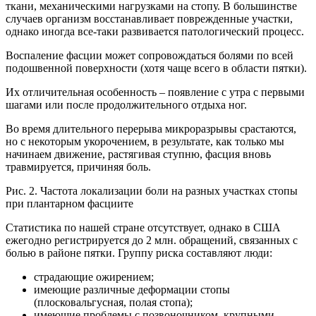
ткани, механическими нагрузками на стопу. В большинстве
случаев организм восстанавливает поврежденные участки,
однако иногда все-таки развивается патологический процесс.
Воспаление фасции может сопровождаться болями по всей
подошвенной поверхности (хотя чаще всего в области пятки).
Их отличительная особенность – появление с утра с первыми
шагами или после продолжительного отдыха ног.
Во время длительного перерыва микроразрывы срастаются,
но с некоторым укорочением, в результате, как только мы
начинаем движение, растягивая ступню, фасция вновь
травмируется, причиняя боль.
Рис. 2. Частота локализации боли на разных участках стопы
при плантарном фасциите
Статистика по нашей стране отсутствует, однако в США
ежегодно регистрируется до 2 млн. обращений, связанных с
болью в районе пятки. Группу риска составляют люди:
страдающие ожирением;
имеющие различные деформации стопы
(плосковальгусная, полая стопа);
имеющие проблемы с позвоночником, крупными