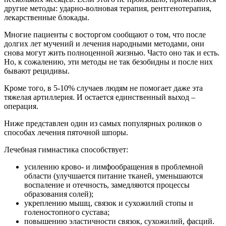
другие методы: ударно-волновая терапия, рентгенотерапия,
лекарственные блокады.
Многие пациенты с восторгом сообщают о том, что после
долгих лет мучений и лечения народными методами, они
снова могут жить полноценной жизнью. Часто оно так и есть.
Но, к сожалению, эти методы не так безобидны и после них
бывают рецидивы.
Кроме того, в 5-10% случаев людям не помогает даже эта
тяжелая артиллерия. И остается единственный выход –
операция.
Ниже представлен один из самых популярных роликов о
способах лечения пяточной шпоры.
Лечебная гимнастика способствует:
усилению крово- и лимфообращения в проблемной
области (улучшается питание тканей, уменьшаются
воспаление и отечность, замедляются процессы
образования солей);
укреплению мышц, связок и сухожилий стопы и
голеностопного сустава;
повышению эластичности связок, сухожилий, фасций.