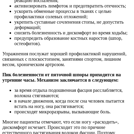
реакцию воспаления;
активизировать лимфоток и предотвратить отечность;
ускорить обменные процессы в тканях с целью
профилактики солевых отложений;
укрепить суставные сочленения стопы, не допустить
деформаций;
снизить болезненность и дискомфорт во время ходьбы;
предупредить образование костных наростов (шпор,
остеофитов).
Упражнения послужат хорошей профилактикой нарушений,
связанных с плоскостопием, занятиями спортом, лишним
весом, хроническим артрозом.
Пик болезненности от пяточной шпоры приходится на
утренние часы. Механизм заключается в следующем:
за время отдыха подошвенная фасция расслабляется,
волокна стягиваются;
в начале движения, когда после сна человек пытается
встать на ногу, она растягивается;
происходят микроразрывы, вызывающие боль.
Многие пациенты отмечают, что если ногу «расходить»,
дискомфорт исчезает. Происходит это по причине
естественного растягивания волокон фасции. Поэтому