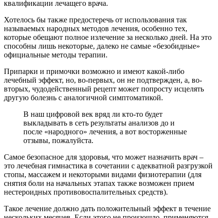
квалификации лечащего врача.
Хотелось бы также предостеречь от использования так
называемых народных методов лечения, особенно тех,
которые обещают полное излечение за несколько дней. На это
способны лишь некоторые, далеко не самые «безобидные»
официальные методы терапии.
Припарки и примочки возможно и имеют какой-либо
лечебный эффект, но, во-первых, он не подтвержден, а, во-
вторых, чудодейственный рецепт может попросту исцелять
другую болезнь с аналогичной симптоматикой.
В наш цифровой век вряд ли кто-то будет
выкладывать в сеть результаты анализов до и
после «народного» лечения, а вот восторженные
отзывы, пожалуйста.
Самое безопасное для здоровья, что может назначить врач –
это лечебная гимнастика в сочетании с адекватной разгрузкой
стопы, массажем и некоторыми видами физиотерапии (для
снятия боли на начальных этапах также возможен прием
нестероидных противовоспалительных средств).
Такое лечение должно дать положительный эффект в течение
нескольких месяцев. Если этого не произошло, применяются