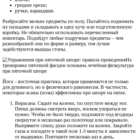
грецкие орехи;
ручки, карандаши.
Разбросайте мелкие предметы по полу. Пытайтесь поднимать
их пальцами и складывать в одну кучу или подготовленную
коробку. Не обязательно использовать перечисленный
инвентарь. Подойдут любые подручные предметы – чем
разнообразней они по форме и размеру, тем лучше
задействуются мышцы стопы.
На
тренировке пяточной фасции основана лечебная физкультура
при пяточной шпоре
Йога – восточная практика, которая применяется не только
для духовного, но и физического равновесия. В частности,
некоторые асаны (позы) эффективны при шпоре на пятке.
Вирасана. Сядьте на колени, таз опустите между ног.
Пятки должны смотреть вверх, носком упираться не
нужно. Чтобы не было твердо, подложите под ягодицы
свернутое в несколько раз полотенце или покрывало.
Выпрямите спину, руки положите на колени. Закройте
глаза и посидите в такой позе 1-3 минуты в зависимости
от выдержки. Повторите несколько раз в день,