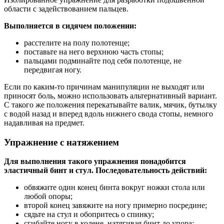
области с задействованием пальцев.
Выполняется в сидячем положении:
расстелите на полу полотенце;
поставьте на него верхнюю часть стопы;
пальцами подминайте под себя полотенце, не
передвигая ногу.
Если по каким-то причинам манипуляции не выходят или
приносят боль, можно использовать альтернативный вариант.
С такого же положения перекатывайте валик, мячик, бутылку
с водой назад и вперед вдоль нижнего свода стопы, немного
надавливая на предмет.
Упражнение с натяжением
Для выполнения такого упражнения понадобится
эластичный бинт и стул. Последовательность действий:
обвяжите один конец бинта вокруг ножки стола или
любой опоры;
второй конец завяжите на ногу примерно посредине;
сядьте на стул и обопритесь о спинку;
сгибайте ногу в колене, натягивая бинт до упора;