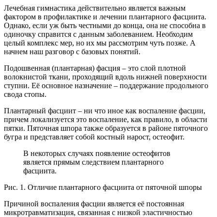
Лечебная гимнастика действительно является важным
фактором в профилактике и лечении плантарного фасциита.
Однако, если уж быть честными до конца, она не способна в
одиночку справится с данным заболеванием. Необходим
целый комплекс мер, но их мы рассмотрим чуть позже. А
начнем наш разговор с базовых понятий.
Подошвенная (плантарная) фасция – это слой плотной
волокнистой ткани, проходящий вдоль нижней поверхности
ступни. Её основное назначение – поддержание продольного
свода стопы.
Плантарный фасциит – ни что иное как воспаление фасции,
причем локализуется это воспаление, как правило, в области
пятки. Пяточная шпора также образуется в районе пяточного
бугра и представляет собой костный нарост, остеофит.
В некоторых случаях появление остеофитов
является прямым следствием плантарного
фасциита.
Рис. 1. Отличие плантарного фасциита от пяточной шпоры
Причиной воспаления фасции является её постоянная
микротравматизация, связанная с низкой эластичностью