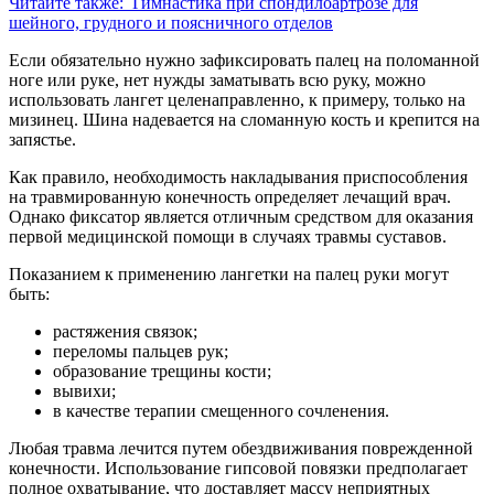
Читайте также:
Гимнастика при спондилоартрозе для
шейного, грудного и поясничного отделов
Если обязательно нужно зафиксировать палец на поломанной
ноге или руке, нет нужды заматывать всю руку, можно
использовать лангет целенаправленно, к примеру, только на
мизинец. Шина надевается на сломанную кость и крепится на
запястье.
Как правило, необходимость накладывания приспособления
на травмированную конечность определяет лечащий врач.
Однако фиксатор является отличным средством для оказания
первой медицинской помощи в случаях травмы суставов.
Показанием к применению лангетки на палец руки могут
быть:
растяжения связок;
переломы пальцев рук;
образование трещины кости;
вывихи;
в качестве терапии смещенного сочленения.
Любая травма лечится путем обездвиживания поврежденной
конечности. Использование гипсовой повязки предполагает
полное охватывание, что доставляет массу неприятных