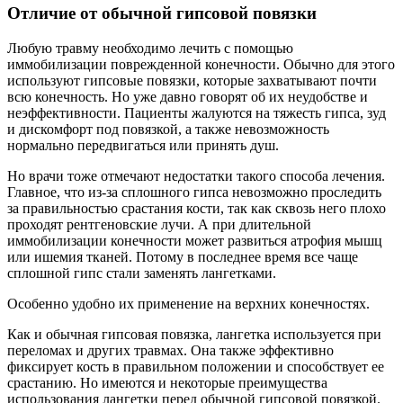
Отличие от обычной гипсовой повязки
Любую травму необходимо лечить с помощью
иммобилизации поврежденной конечности. Обычно для этого
используют гипсовые повязки, которые захватывают почти
всю конечность. Но уже давно говорят об их неудобстве и
неэффективности. Пациенты жалуются на тяжесть гипса, зуд
и дискомфорт под повязкой, а также невозможность
нормально передвигаться или принять душ.
Но врачи тоже отмечают недостатки такого способа лечения.
Главное, что из-за сплошного гипса невозможно проследить
за правильностью срастания кости, так как сквозь него плохо
проходят рентгеновские лучи. А при длительной
иммобилизации конечности может развиться атрофия мышц
или ишемия тканей. Потому в последнее время все чаще
сплошной гипс стали заменять лангетками.
Особенно удобно их применение на верхних конечностях.
Как и обычная гипсовая повязка, лангетка используется при
переломах и других травмах. Она также эффективно
фиксирует кость в правильном положении и способствует ее
срастанию. Но имеются и некоторые преимущества
использования лангетки перед обычной гипсовой повязкой.