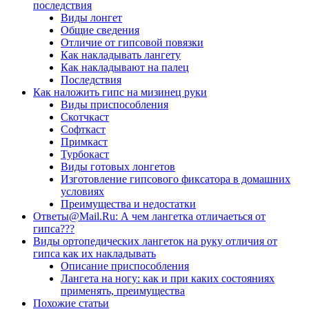
последствия
Виды лонгет
Общие сведения
Отличие от гипсовой повязки
Как накладывать лангету
Как накладывают на палец
Последствия
Как наложить гипс на мизинец руки
Виды приспособления
Скотчкаст
Софткаст
Примкаст
Турбокаст
Виды готовых лонгетов
Изготовление гипсового фиксатора в домашних
условиях
Преимущества и недостатки
Ответы@Mail.Ru: А чем лангетка отличаеться от
гипса???
Виды ортопедических лангеток на руку отличия от
гипса как их накладывать
Описание приспособления
Лангета на ногу: как и при каких состояниях
применять, преимущества
Похожие статьи