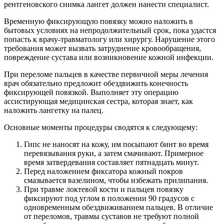
рентгеновского снимка лангет должен нанести специалист.
Временную фиксирующую повязку можно наложить в
бытовых условиях на непродолжительный срок, пока удастся
попасть к врачу-травматологу или хирургу. Нарушение этого
требования может вызвать затруднение кровообращения,
повреждение сустава или возникновение кожной инфекции.
При переломе пальцев в качестве первичной меры лечения
врач обязательно предложит обездвижить конечность
фиксирующей повязкой. Выполняет эту операцию
ассистирующая медицинская сестра, которая знает, как
наложить лангетку на палец.
Основные моменты процедуры сводятся к следующему:
Гипс не наносят на кожу, им посыпают бинт во время
перевязывания руки, а затем смачивают. Примерное
время затвердевания составляет пятнадцать минут.
Перед наложением фиксатора кожный покров
смазывается вазелином, чтобы избежать прилипания.
При травме локтевой кости и пальцев повязку
фиксируют под углом в положении 90 градусов с
одновременным обездвиживанием пальцев. В отличие
от переломов, травмы суставов не требуют полной