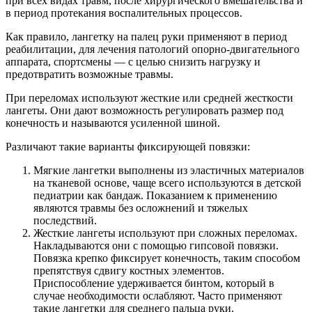
при всех видах травм, после хирургического вмешательства и
в период протекания воспалительных процессов.
Как правило, лангетку на палец руки применяют в период
реабилитации, для лечения патологий опорно-двигательного
аппарата, спортсмены — с целью снизить нагрузку и
предотвратить возможные травмы.
При переломах используют жесткие или средней жесткости
лангеты. Они дают возможность регулировать размер под
конечность и называются усиленной шиной.
Различают такие варианты фиксирующей повязки:
Мягкие лангетки выполнены из эластичных материалов
на тканевой основе, чаще всего используются в детской
педиатрии как бандаж. Показанием к применению
являются травмы без осложнений и тяжелых
последствий.
Жесткие лангеты используют при сложных переломах.
Накладываются они с помощью гипсовой повязки.
Повязка крепко фиксирует конечность, таким способом
препятствуя сдвигу костных элементов.
Приспособление удерживается бинтом, который в
случае необходимости ослабляют. Часто применяют
такие лангетки для среднего пальца руки.