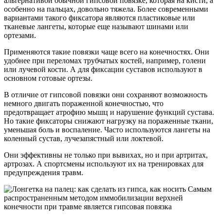
альтернативой обычной гипсовой повязке, которая на кисти, а
особенно на пальцах, довольно тяжела. Более современными
вариантами такого фиксатора являются пластиковые или
тканевые лангеты, которые еще называют шинами или
ортезами.
Применяются такие повязки чаще всего на конечностях. Они
удобнее при переломах трубчатых костей, например, голени
или лучевой кости. А для фиксации суставов используют в
основном готовые ортезы.
В отличие от гипсовой повязки они сохраняют возможность
немного двигать пораженной конечностью, что
предотвращает атрофию мышц и нарушение функций сустава.
Но такие фиксаторы снижают нагрузку на пораженные ткани,
уменьшая боль и воспаление. Часто используются лангеты на
коленный сустав, лучезапястный или локтевой.
Они эффективны не только при вывихах, но и при артритах,
артрозах. А спортсмены используют их на тренировках для
предупреждения травм.
Самым
распространенным методом иммобилизации верхней
конечности при травме является гипсовая повязка