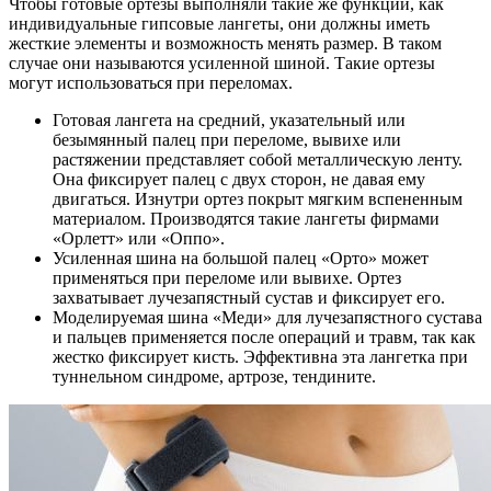
Чтобы готовые ортезы выполняли такие же функции, как
индивидуальные гипсовые лангеты, они должны иметь
жесткие элементы и возможность менять размер. В таком
случае они называются усиленной шиной. Такие ортезы
могут использоваться при переломах.
Готовая лангета на средний, указательный или
безымянный палец при переломе, вывихе или
растяжении представляет собой металлическую ленту.
Она фиксирует палец с двух сторон, не давая ему
двигаться. Изнутри ортез покрыт мягким вспененным
материалом. Производятся такие лангеты фирмами
«Орлетт» или «Оппо».
Усиленная шина на большой палец «Орто» может
применяться при переломе или вывихе. Ортез
захватывает лучезапястный сустав и фиксирует его.
Моделируемая шина «Меди» для лучезапястного сустава
и пальцев применяется после операций и травм, так как
жестко фиксирует кисть. Эффективна эта лангетка при
туннельном синдроме, артрозе, тендините.