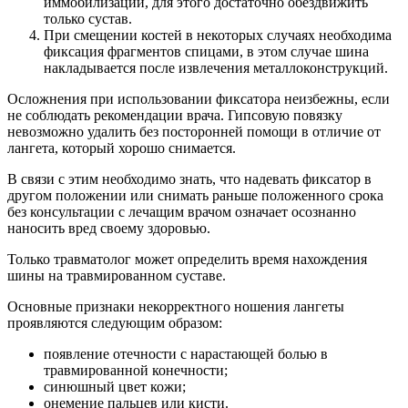
иммобилизации, для этого достаточно обездвижить
только сустав.
При смещении костей в некоторых случаях необходима
фиксация фрагментов спицами, в этом случае шина
накладывается после извлечения металлоконструкций.
Осложнения при использовании фиксатора неизбежны, если
не соблюдать рекомендации врача. Гипсовую повязку
невозможно удалить без посторонней помощи в отличие от
лангета, который хорошо снимается.
В связи с этим необходимо знать, что надевать фиксатор в
другом положении или снимать раньше положенного срока
без консультации с лечащим врачом означает осознанно
наносить вред своему здоровью.
Только травматолог может определить время нахождения
шины на травмированном суставе.
Основные признаки некорректного ношения лангеты
проявляются следующим образом:
появление отечности с нарастающей болью в
травмированной конечности;
синюшный цвет кожи;
онемение пальцев или кисти.