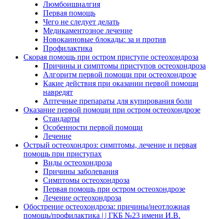
Люмбоишиалгия
Первая помощь
Чего не следует делать
Медикаментозное лечение
Новокаиновые блокады: за и против
Профилактика
Скорая помощь при остром приступе остеохондроза
Причины и симптомы приступов остеохондроза
Алгоритм первой помощи при остеохондрозе
Какие действия при оказании первой помощи
навредят
Аптечные препараты для купирования боли
Оказание первой помощи при остром остеохондрозе
Стандарты
Особенности первой помощи
Лечение
Острый остеохондроз: симптомы, лечение и первая
помощь при приступах
Виды остеохондроза
Причины заболевания
Симптомы остеохондроза
Первая помощь при остром остеохондрозе
Лечение остеохондроза
Обострение остеохондроза: причины/неотложная
помощь/профилактика | | ГКБ №23 имени И.В.