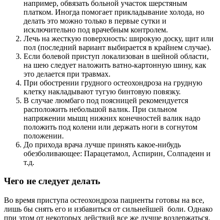
например, обвязать больной участок шерстяным
платком. Иногда помогает прикладывание холода, но
делать это можно только в первые сутки и
исключительно под врачебным контролем.
Лечь на жесткую поверхность: широкую доску, щит или
пол (последний вариант выбирается в крайнем случае).
Если болевой приступ локализован в шейной области,
на шею следует наложить ватно-картонную шину, как
это делается при травмах.
При обострении грудного остеохондроза на грудную
клетку накладывают тугую бинтовую повязку.
В случае люмбаго под поясницей рекомендуется
расположить небольшой валик. При сильном
напряжении мышц нижних конечностей валик надо
положить под колени или держать ноги в согнутом
положении.
До прихода врача лучше принять какое-нибудь
обезболивающее: Парацетамол, Аспирин, Солпадеин и
т.д.
Чего не следует делать
Во время приступа остеохондроза пациенты готовы на все,
лишь бы снять его и избавиться от сильнейшей боли. Однако
при этом от некоторых действий все же лучше воздержаться.