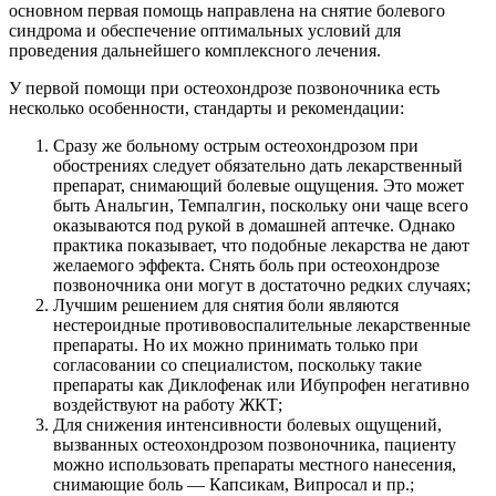
основном первая помощь направлена на снятие болевого
синдрома и обеспечение оптимальных условий для
проведения дальнейшего комплексного лечения.
У первой помощи при остеохондрозе позвоночника есть
несколько особенности, стандарты и рекомендации:
Сразу же больному острым остеохондрозом при
обострениях следует обязательно дать лекарственный
препарат, снимающий болевые ощущения. Это может
быть Анальгин, Темпалгин, поскольку они чаще всего
оказываются под рукой в домашней аптечке. Однако
практика показывает, что подобные лекарства не дают
желаемого эффекта. Снять боль при остеохондрозе
позвоночника они могут в достаточно редких случаях;
Лучшим решением для снятия боли являются
нестероидные противовоспалительные лекарственные
препараты. Но их можно принимать только при
согласовании со специалистом, поскольку такие
препараты как Диклофенак или Ибупрофен негативно
воздействуют на работу ЖКТ;
Для снижения интенсивности болевых ощущений,
вызванных остеохондрозом позвоночника, пациенту
можно использовать препараты местного нанесения,
снимающие боль — Капсикам, Випросал и пр.;