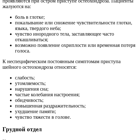
проявляются при остром приступе остеохондроза. Пациенты
жалуются на:
боль в глотке;
покалывание или снижение чувствительности глотки,
языка, твердого неба;
чувство инородного тела, заставляющее часто
откашливаться;
возможно появление охриплости или временная потеря
голоса.
К неспецифическим постоянным симптомам приступа
шейного остеохондроза относятся:
слабость;
утомляемость;
нарушения сна;
частые колебания настроения;
обидчивость;
повышенная раздражительность;
ухудшение памяти;
чувство тяжести в голове.
Грудной отдел