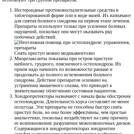
Нестероидные противовоспалительные средства в
таблетированной форме или в виде мазей. Их назначают
для снятия болевого синдрома на первом этапе лечения.
Препараты используют только при усилении болевых
ощущений, поскольку они могут оказывать ряд
побочных действий.
Снять приступ можно медикаментозно
Миорелаксанты показаны при остром приступе
шейного, грудного, поясничного остеохондроза. Их
прием надо начинать по возможности раньше и
продолжать до полного исчезновения болевого
синдрома. Действие препаратов основано на
устранении мышечного спазма, что приводит к
значительному облегчению состояния пациентов.
Хондропротекторы назначают с начала фазы обострения
остеохондроза. Длительность курса составляет не менее
полугода. Эти препараты не способны быстро снять
приступ боли, но они более эффективны, чем простые
анальгетики, поскольку воздействуют на саму причину
ее возникновения: разрушение межпозвоночных дисков.
Содержащиеся в хондропротекторах хондроитин
сульфат и глюкозамин улучшают местные обменные