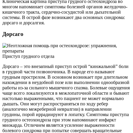
Клиническая картина приступа грудного остеохондроза во
многом напоминает симптомы болезней органов желудочно-
кишечного тракта, сердечно-сосудистой или дыхательной
системы. В острой фазе возникают два основных синдрома:
дорсаго и дорсалгия.
Дорсаго
Приступ грудного отдела
Дорсаго – это внезапный приступ острой “кинжальной” боли
в грудной части позвоночника. В народе его называют
грудным прострелом. В основном возникает при длительном
нахождении в неудобной позе или выполнении однообразной
работы из-за сильного мышечного спазма. Болевые ощущения
чаще всего локализуются в межлопаточной области и бывают
настолько выраженными, что пациент не может нормально
дышать. Они могут распространяться по ходу ребер
(аналогично межреберной невралгии) в направлении
грудины, порой иррадиируют в лопатку. Симптомы приступа
грудного остеохондроза при этом напоминают инфаркт
миокарда. Отличием является усиление выраженности
болевого синдрома при попытке совершать вращательные