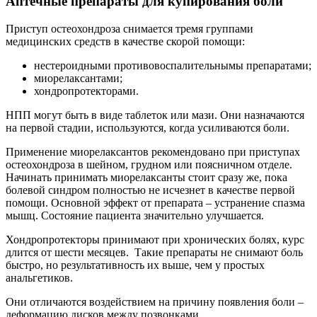
Аптечные препараты для купирования боли
Приступ остеохондроза снимается тремя группами
медицинских средств в качестве скорой помощи:
нестероидными противовоспалительнымы препаратами;
миорелаксантами;
хондропротекторами.
НПП могут быть в виде таблеток или мази. Они назначаются
на первой стадии, используются, когда усиливаются боли.
Применение миорелаксантов рекомендовано при приступах
остеохондроза в шейном, грудном или поясничном отделе.
Начинать принимать миорелаксанты стоит сразу же, пока
болевой синдром полностью не исчезнет в качестве первой
помощи. Основной эффект от препарата – устранение спазма
мышц. Состояние пациента значительно улучшается.
Хондропротекторы принимают при хронических болях, курс
длится от шести месяцев. Такие препараты не снимают боль
быстро, но результативность их выше, чем у простых
анальгетиков.
Они отличаются воздействием на причину появления боли –
деформацию дисков между позвонками.